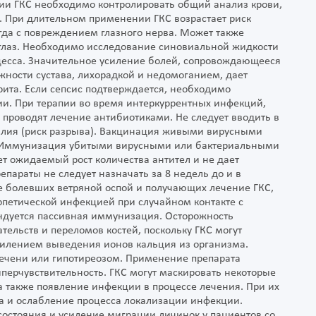
апии ГКС необходимо контролировать общий анализ крови,
. При длительном применении ГКС возрастает риск
огда с повреждением глазного нерва. Может также
 глаз. Необходимо исследование синовиальной жидкости
цесса. Значительное усиление болей, сопровождающееся
ости сустава, лихорадкой и недомоганием, дает
рита. Если сепсис подтверждается, необходимо
и. При терапии во время интеркуррентных инфекций,
 проводят лечение антибиотиками. Не следует вводить в
жилия (риск разрыва). Вакцинация живыми вирусными
. Иммунизация убитыми вирусными или бактериальными
т ожидаемый рост количества антител и не дает
араты не следует назначать за 8 недель до и в
не болевших ветряной оспой и получающих лечение ГКС,
рпетической инфекцией при случайном контакте с
ндуется пассивная иммунизация. Осторожность
ельств и переломов костей, поскольку ГКС могут
силением выведения ионов кальция из организма.
печени или гипотиреозом. Применение препарата
иперчувствительность. ГКС могут маскировать некоторые
также появление инфекции в процессе лечения. При их
 и ослабление процесса локализации инфекции.
остояния и усиление миграции личинок у пациентов со