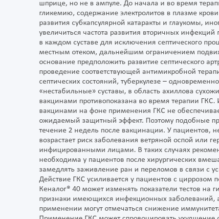
шприце, но не в ампуле. До начала и во время тер
гликемию, содержание электролитов в плазме крови
развития субкапсулярной катаракты и глаукомы, ин
увеличиться частота развития вторичных инфекций
в каждом суставе для исключения септического про
местным отеком, дальнейшим ограничением подвижн
основание предположить развитие септического арт
проведение соответствующей антимикробной терапи
септических состояний, туберкулезе – одновременно
«нестабильные» суставы, в область ахиллова сухо
вакцинами противопоказана во время терапии ГКС
вакцинами на фоне применения ГКС не обеспечивае
ожидаемый защитный эффект. Поэтому подобные преп
течение 2 недель после вакцинации. У пациентов, 
возрастает риск заболевания ветряной оспой или ге
инфицированными лицами. В таких случаях рекоме
необходима у пациентов после хирургических вмешат
замедлять заживление ран и переломов в связи с у
Действие ГКС усиливается у пациентов с циррозом 
Кеналог® 40 может изменять показатели тестов на г
признаки имеющихся инфекционных заболеваний, а 
применении могут отмечаться снижение иммунитета
Применение ГКС может спровоцировать ухудшение с