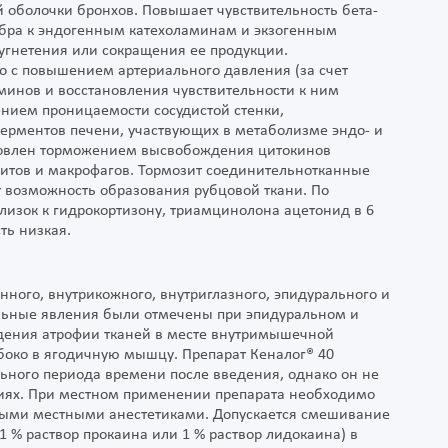
 оболочки бронхов. Повышает чувствительность бета-
ибра к эндогенным катехоламинам и экзогенным
 угнетения или сокращения ее продукции.
о с повышением артериального давления (за счет
инов и восстановления чувствительности к ним
ением проницаемости сосудистой стенки,
рментов печени, участвующих в метаболизме эндо- и
ловлен торможением высвобождения цитокинов
цитов и макрофагов. Тормозит соединительнотканные
т возможность образования рубцовой ткани. По
изок к гидрокортизону, триамцинолона ацетонид в 6
ть низкая.
ного, внутрикожного, внутриглазного, эпидурального и
льные явления были отмечены при эпидуральном и
дения атрофии тканей в месте внутримышечной
убоко в ягодичную мышцу. Препарат Кеналог® 40
льного периода времени после введения, однако он не
иях. При местном применении препарата необходимо
мыми местными анестетиками. Допускается смешивание
 % раствор прокаина или 1 % раствор лидокаина) в