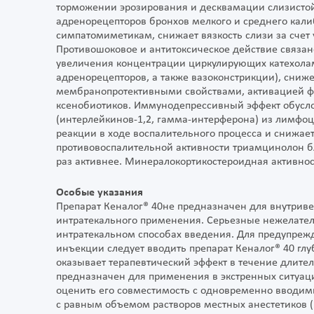
торможении эрозирования и десквамации слизистой
адренорецепторов бронхов мелкого и среднего кал
симпатомиметикам, снижает вязкость слизи за счет
Противошоковое и антитоксическое действие связан
увеличения концентрации циркулирующих катехолам
адренорецепторов, а также вазоконстрикции), сниж
мембранопротективными свойствами, активацией фе
ксенобиотиков. Иммунодепрессивный эффект обус
(интерлейкинов-1,2, гамма-интерферона) из лимфо
реакции в ходе воспалительного процесса и снижае
противовоспалительной активности триамцинолон бл
раз активнее. Минералокортикостероидная активнос
Особые указания
Препарат Кеналог® 40не предназначен для внутривен
интратекального применения. Серьезные нежелате
интратекальном способах введения. Для предупреж
инъекции следует вводить препарат Кеналог® 40 гл
оказывает терапевтический эффект в течение длите
предназначен для применения в экстренных ситуац
оценить его совместимость с одновременно вводи
с равным объемом растворов местных анестетиков (1