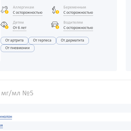
Аллергикам
Беременным
С осторожностью
С осторожностью
Детям
Водителям
От 6 лет
С осторожностью
От артрита
От герпеса
От дерматита
От пневмонии
0 мг/мл №5
инолон
ия