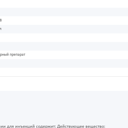
8
л
урный препарат
зии для инъекций содержит: Действующее вещество: