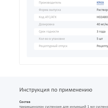
Производитель
KRKA
Форма выпуска
Раствор
Код АТС/ATX
H02AB0
Дозировка
40 мг/м
Срок годности
3 года
Кол-во в упаковке
5 шт
Рецептурный отпуск
Рецепт
Инструкция по применению
Состав
триамцинолон суспензия для инъекций 1 мл суспен