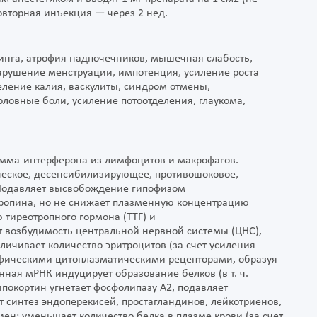
Повторная инъекция — через 2 нед.
нга, атрофия надпочечников, мышечная слабость,
арушение менструации, импотенция, усиление роста
деление калия, васкулиты, синдром отмены,
оловные боли, усиление потоотделения, глаукома,
амма-интерферона из лимфоцитов и макрофагов.
ческое, десенсибилизирующее, противошоковое,
 Подавляет высвобождение гипофизом
тропина, но не снижает плазменную концентрацию
 тиреотропного гормона (ТТГ) и
 возбудимость центральной нервной системы (ЦНС),
личивает количество эритроцитов (за счет усиления
цифическими цитоплазматическими рецепторами, образуя
ная мРНК индуцирует образование белков (в т. ч.
покортин угнетает фосфолипазу А2, подавляет
синтез эндоперекисей, простагландинов, лейкотриенов,
ен: уменьшает количество белка в плазме крови (за счет