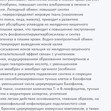
глобулин, повышает синтез альбуминов в печени и
кани. Липидный обмен: повышает синтез
 перераспределяет жировую ткань (накопление
о пояса, лица, живота), приводит к развитию
ает абсорбцию углеводов из желудочно-кишечного
 плазме крови, что приводит к повышению поступления
ность фосфоенолпируваткарбоксилазы и синтез
огенеза в плазме крови. Водно-электролитный обмен:
стимулирует выведение ионов калия
 всасывание ионов кальция из желудочно-кишечного
оспалительный эффект связан с угнетением
ия, индуцированием образования липокортинов и
ющих гиалуроновую кислоту, с уменьшением
ых мембран и мембран органелл (особенно
ивается в результате подавления синтеза и секреции
из сенсибилизированных тучных клеток и базофилов
в, уменьшения числа циркулирующих базофилов,
 ткани, снижения количества Т- и В-лимфоцитов, тучных
ток к медиаторам аллергии, угнетения
иях легких действие основывается, главным образом, на
эозинофильной инфильтрации подслизистого слоя
ке бронхов циркулирующих иммунных комплексов, а также