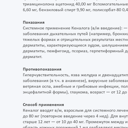
триамцинолона ацетонид 40,00 мг Вспомогательные 
6,60 мг, бензиловый спирт 9,90 мг, полисорбат-80 0,
Показания
Системное применение Кеналога (в/м введение): —
заболевания дыхательных путей (например, бронхиа
тяжелых формах и отрицательных результатах местн
дерматиты, характеризующиеся зудом, шелушением
дерматиты, пемфигоид, псориаз, герпетиформный д
дерматит.
Противопоказания
Гиперчувствительность, язва желудка и двенадцатип
заболевания (в т.ч. в анамнезе), вирусные заболев
ветряная оспа, амебные и грибковые инфекции, пол
энцефалитной формы), глаукома, возраст — от 12 до 
Способ применения
Кеналог вводят в/м, взрослым для системного лечен
до 80 мг (повторное введение через 4 нед). Для вн
старше 12 лет — от 10 до 40 мг. Промежуток между
область кожных поражений 1 мл разбавляют местным