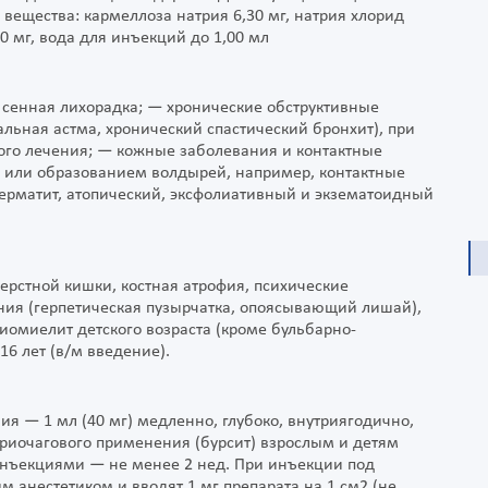
вещества: кармеллоза натрия 6,30 мг, натрия хлорид
40 мг, вода для инъекций до 1,00 мл
 сенная лихорадка; — хронические обструктивные
льная астма, хронический спастический бронхит), при
ого лечения; — кожные заболевания и контактные
 или образованием волдырей, например, контактные
ерматит, атопический, эксфолиативный и экзематоидный
ерстной кишки, костная атрофия, психические
ания (герпетическая пузырчатка, опоясывающий лишай),
иомиелит детского возраста (кроме бульбарно-
16 лет (в/м введение).
ия — 1 мл (40 мг) медленно, глубоко, внутриягодично,
утриочагового применения (бурсит) взрослым и детям
 инъекциями — не менее 2 нед. При инъекции под
 анестетиком и вводят 1 мг препарата на 1 см2 (не