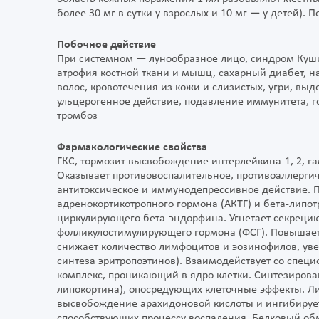
более 30 мг в сутки у взрослых и 10 мг — у детей). 
Побочное действие
При системном — лунообразное лицо, синдром Куши
атрофия костной ткани и мышц, сахарный диабет, н
волос, кровотечения из кожи и слизистых, угри, вы
ульцерогенное действие, подавление иммунитета, г
тромбоз
Фармакологические свойства
ГКС, тормозит высвобождение интерлейкина-1, 2, г
Оказывает противовоспалительное, противоаллерги
антитоксическое и иммунодепрессивное действие.
адренокортикотропного гормона (АКТГ) и бета-липо
циркулирующего бета-эндорфина. Угнетает секрецию
фолликулостимулирующего гормона (ФСГ). Повышает
снижает количество лимфоцитов и эозинофилов, уве
синтеза эритропоэтинов). Взаимодействует со спе
комплекс, проникающий в ядро клетки. Синтезирован
липокортина), опосредующих клеточные эффекты. Ли
высвобождение арахидоновой кислоты и ингибирует 
способствующих процессу воспаления. Белковый обм