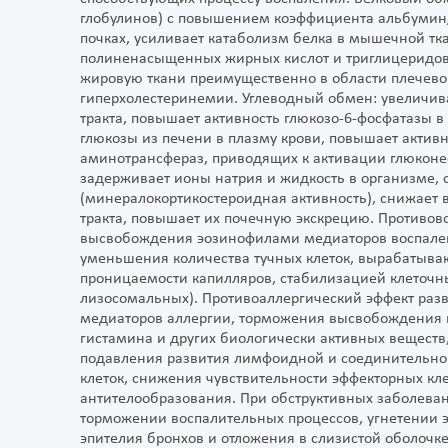
глобулинов) с повышением коэффициента альбумин/
почках, усиливает катаболизм белка в мышечной т
полиненасыщенных жирных кислот и триглицеридов,
жировую ткани преимущественно в области плечевог
гиперхолестеринемии. Углеводный обмен: увеличив
тракта, повышает активность глюкозо-6-фосфатазы в
глюкозы из печени в плазму крови, повышает актив
аминотрансфераз, приводящих к активации глюконе
задерживает ионы натрия и жидкость в организме, 
(минералокортикостероидная активность), снижает
тракта, повышает их почечную экскрецию. Противов
высвобождения эозинофилами медиаторов воспален
уменьшения количества тучных клеток, вырабатыва
проницаемости капилляров, стабилизацией клеточн
лизосомальных). Противоаллергический эффект разв
медиаторов аллергии, торможения высвобождения 
гистамина и других биологически активных вещест
подавления развития лимфоидной и соединительной
клеток, снижения чувствительности эффекторных кле
антителообразования. При обструктивных заболеван
торможении воспалительных процессов, угнетении 
эпителия бронхов и отложения в слизистой оболоч