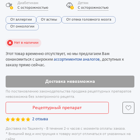
Диабетикам
Детям
С осторожностью
С осторожностью
От аллергии
От астмы
От отека головного мозга
От онкологии
Нет в наличии
Этот товар временно отсутствует, но мы предлагаем Вам
ознакомиться с широким
ассортиментом аналогов
, доступных к
заказу прямо сейчас.
Доставка невозможна
По постановлению законодательства продажа рецептурных препаратов
невозможна без электронного рецепта.
Рецептурный препарат
2 отзыва
Доставка по Ташкенту - В течение 2-х часов с момента оплаты заказа.
* Внешний вид и инструкция к товару могут отличаться от указанных на
сайте