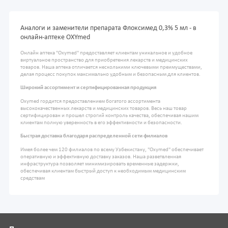
Аналоги и заменители препарата Флоксимед 0,3% 5 мл - в
онлайн-аптеке OXYmed
Онлайн аптека "Oxymed" предоставляет клиентам уникальное и удобное
виртуальное пространство для приобретения лекарств и медицинских
товаров. Наша аптека отличается несколькими ключевыми преимуществами,
делая процесс покупок максимально удобным и безопасным для клиентов.
Широкий ассортимент и сертифицированная продукция
Oxymed гордится предоставлением богатого ассортимента
высококачественных лекарств и медицинских товаров. Весь наш товар
сертифицирован и прошел строгий контроль качества, обеспечивая нашим
клиентам полную уверенность в его эффективности и безопасности.
Быстрая доставка благодаря распределенной сети филиалов
Имея более чем 120 филиалов по всему Узбекистану, "Oxymed" обеспечивает
оперативную и эффективную доставку заказов. Наша разветвленная
инфраструктура позволяет минимизировать временные задержки,
обеспечивая клиентам быстрый доступ к необходимым медицинским
средствам