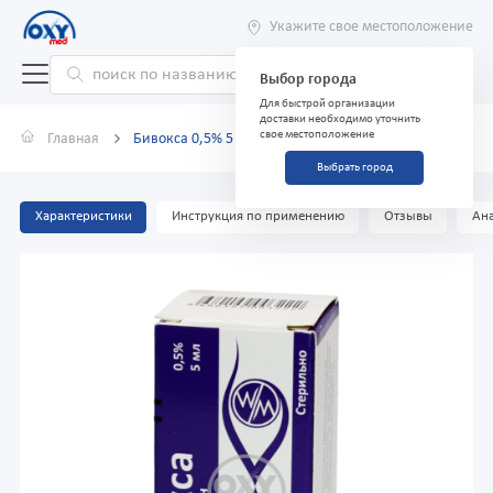
Укажите свое местоположение
Выбор города
Для быстрой организации
доставки необходимо уточнить
свое местоположение
Главная
Бивокса 0,5% 5 мл глазные капли
Выбрать город
Характеристики
Инструкция по применению
Отзывы
Ана