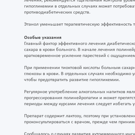
лечения, рекомендуется тщательный контроль уровн
гипогликемии в отдельных случаях может потребов
противодиабетических средств.
Этанол уменьшает терапевтическую эффективность т
Особые указания
Главный фактор эффективного лечения диабетическ
сахара в крови больного. В начале лечения полине
кратковременное усиление парестезий с ощущение
При применении тиоктовой кислоты больным сахар
глюкозы в крови. В отдельных случаях необходимо 
чтобы предотвратить развитие гипогликемии.
Регулярное употребление алкогольных напитков явл
прогрессирования полинейропатии и может препятств
периоды между курсами лечения следует избегать у
Препарат содержит лактозу, поэтому при установле
проконсультироваться с врачом, прежде чем принима
Сообщалось о случаях развития аутоиммунного инсу