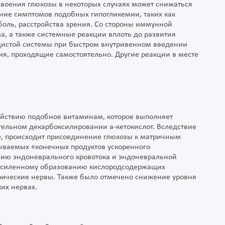
воения глюкозы в некоторых случаях может снижаться
ение симптомов подобных гипогликемии, таких как
боль, расстройства зрения. Со стороны иммунной
а, а также системные реакции вплоть до развития
удистой системы при быстром внутривенном введении
ия, проходящие самостоятельно. Другие реакции в месте
действию подобное витаминам, которое выполняет
ельном декарбоксилировании a-кетокислот. Вследствие
, происходит присоединение глюкозы к матричным
ываемых «конечных продуктов ускоренного
нию эндоневрального кровотока и эндоневральной
к усиленному образованию кислородсодержащих
ические нервы. Также было отмечено снижение уровня
ких нервах.