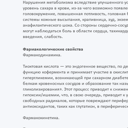
Нарушения метаболизма вследствие улучшенного ус
уровень сахара в крови, из-за чего возможно появл
головокружение, повышенная потливость, головная 
системы кожные высыпания, крапивница, зуд, экзем
анафилактического шока. Со стороны сердечно-сос
могут наблюдаться боль в области сердца, тахикард
введения, слабость.
Фармакологические свойства
Фармакодинамика.
Тиоктовая кислота — это эндогенное вещество, по 
функцию кофермента и принимает участие в окислит
гипергликемии, возникающей при сахарном диабете
белкам кровеносных сосудов и образование так наз
гликолизирования». Этот процесс приводит к сниже
гипоксии/ишемии, что, в свою очередь, приводит 
свободных радикалов, которые повреждают перифер
антиоксидантов, таких как глутатион, в периферичес
Фармакокинетика.