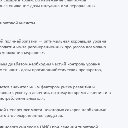
я сахара в крови. Во избежание симптомов
аться снижение дозы инсулина или пероральных
иоктовой кислоты.
ой полинейропатии — оптимальная коррекция уровня
йропатии из-за регенерационных процессов возможно
м «ползания мурашек».
ным диабетом необходим частый контроль уровня
уменьшить дозы противодиабетических препаратов,
яется значительным фактором риска развития и
овать успеху в лечении, поэтому во время лечения и в
потребления алкоголя.
нной непереносимости некоторых сахаров необходимо
ть это лекарственное средство.
линового синдрома (АИС) при лечении тиоктовой