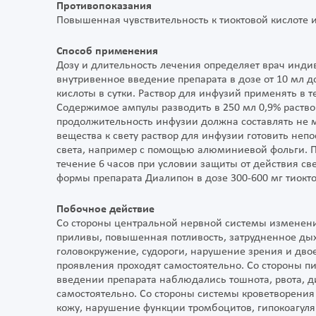
Противопоказания
Повышенная чувствительность к тиоктовой кислоте и
Способ применения
Дозу и длительность лечения определяет врач инди
внутривенное введение препарата в дозе от 10 мл до 
кислоты в сутки. Раствор для инфузий применять в 
Содержимое ампулы разводить в 250 мл 0,9% раство
продолжительность инфузии должна составлять не м
вещества к свету раствор для инфузии готовить не
света, например с помощью алюминиевой фольги. П
течение 6 часов при условии защиты от действия с
формы препарата Диалипон в дозе 300-600 мг тиокто
Побочное действие
Со стороны центральной нервной системы изменени
приливы, повышенная потливость, затрудненное ды
головокружение, судороги, нарушение зрения и двое
проявления проходят самостоятельно. Со стороны п
введении препарата наблюдались тошнота, рвота, д
самостоятельно. Со стороны системы кроветворения
кожу, нарушение функции тромбоцитов, гипокоагуляц