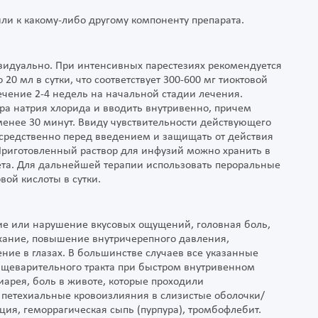
ли к какому-либо другому компоненту препарата.
видуально. При интенсивных парестезиях рекомендуется
20 мл в сутки, что соответствует 300-600 мг тиоктовой
течение 2-4 недель на начальной стадии лечения.
ра натрия хлорида и вводить внутривенно, причем
енее 30 минут. Ввиду чувствительности действующего
посредственно перед введением и защищать от действия
риготовленный раствор для инфузий можно хранить в
вета. Для дальнейшей терапии использовать пероральные
вой кислоты в сутки.
е или нарушение вкусовых ощущений, головная боль,
хание, повышение внутричерепного давления,
ние в глазах. В большинстве случаев все указанные
ищеварительного тракта при быстром внутривенном
иарея, боль в животе, которые проходили
 петехиальные кровоизлияния в слизистые оболочки/
ия, геморрагическая сыпь (пурпура), тромбофлебит.