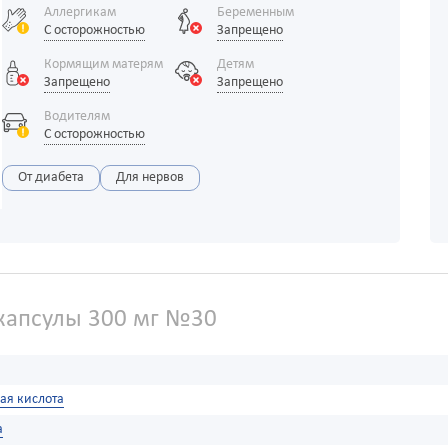
Аллергикам
Беременным
С осторожностью
Запрещено
Кормящим матерям
Детям
Запрещено
Запрещено
Водителям
С осторожностью
От диабета
Для нервов
капсулы 300 мг №30
ая кислота
а