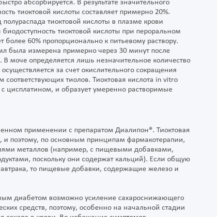
ыстро абсорбируется. В результате значительного
сть тиоктовой кислоты составляет примерно 20%.
 полураспада тиоктовой кислоты в плазме крови
я биодоступность тиоктовой кислоты при пероральном
 более 60% пропорционально к питьевому раствору.
мл была измерена примерно через 30 минут после
. В моче определяется лишь незначительное количество
осуществляется за счет окислительного сокращения
соответствующих тиолов. Тиоктовая кислота in vitro
 с цисплатином, и образует умеренно растворимые
менном применении с препаратом Диалипон®. Тиоктовая
, и поэтому, по основным принципам фармакотерапии,
иями металлов (например, с пищевыми добавками,
уктами, поскольку они содержат кальций). Если общую
 завтрака, то пищевые добавки, содержащие железо и
рным диабетом возможно усиление сахароснижающего
ских средств, поэтому, особенно на начальной стадии