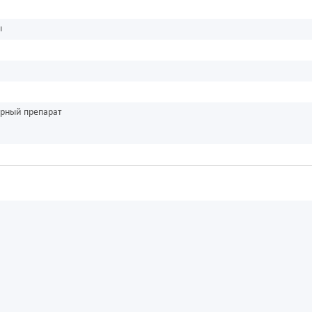
ы
урный препарат