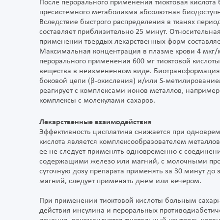
После перорального применения тиоктовая кислота б
пресистемного метаболизма абсолютная биодоступно
Вследствие быстрого распределения в тканях период
составляет приблизительно 25 минут. Относительна
применении твердых лекарственных форм составляет
Максимальная концентрация в плазме крови 4 мкг/
перорального применения 600 мг тиоктовой кислоты
вещества в неизмененном виде. Биотрансформация 
боковой цепи (β-окисления) и/или S-метилированием 
реагирует с комплексами ионов металлов, например
комплексы с молекулами сахаров.
Лекарственные взаимодействия
Эффективность цисплатина снижается при одновре
кислота является комплексообразователем металлов
ее не следует применять одновременно с соединен
содержащими железо или магний, с молочными прод
суточную дозу препарата применять за 30 минут до
магний, следует применять днем или вечером.
При применении тиоктовой кислоты больным саха
действия инсулина и пероральных противодиабетиче