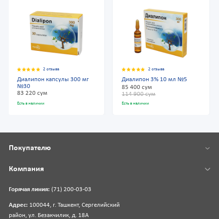
2 отзыва
2 отзыва
Диалипон капсулы 300 мг
Диалипон 3% 10 мл №5
№30
85 400 сум
83 220 сум
114 900 сум
Есть в наличии
Есть в наличии
Покупателю
Компания
Горячая линия:
(71) 200-03-03
Адрес:
100044, г. Ташкент, Сергелийский
район, ул. Безакчилик, д. 18А