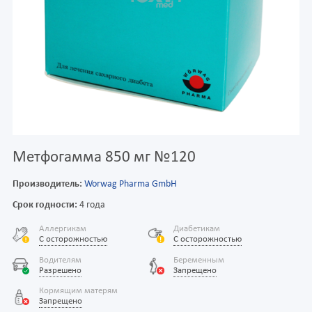
Метфогамма 850 мг №120
Производитель:
Worwag Pharma GmbH
Срок годности:
4 года
Аллергикам
Диабетикам
С осторожностью
С осторожностью
Водителям
Беременным
Разрешено
Запрещено
Кормящим матерям
Запрещено