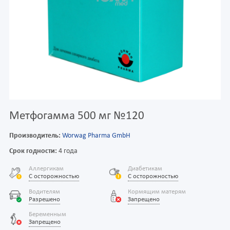
Метфогамма 500 мг №120
Производитель:
Worwag Pharma GmbH
Срок годности:
4 года
Аллергикам
Диабетикам
С осторожностью
С осторожностью
Водителям
Кормящим матерям
Разрешено
Запрещено
Беременным
Запрещено