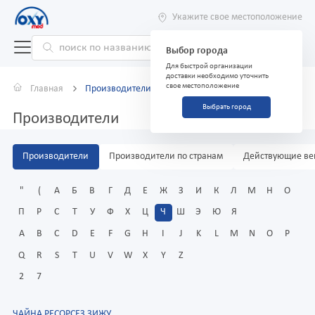
Укажите свое местоположение
Выбор города
Для быстрой организации
доставки необходимо уточнить
свое местоположение
Главная
Производители
Выбрать город
Производители
Производители
Производители по странам
Действующие ве
"
(
А
Б
В
Г
Д
Е
Ж
З
И
К
Л
М
Н
О
П
Р
С
Т
У
Ф
Х
Ц
Ч
Ш
Э
Ю
Я
A
B
C
D
E
F
G
H
I
J
K
L
M
N
O
P
Q
R
S
T
U
V
W
X
Y
Z
2
7
ЧАЙНА РЕСОРСЕЗ ЗИЖУ