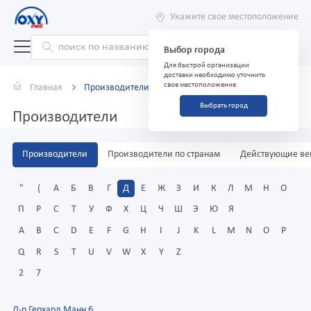
Укажите свое местоположение
Выбор города
Для быстрой организации
доставки необходимо уточнить
свое местоположение
Главная
Производители
Выбрать город
Производители
Производители
Производители по странам
Действующие ве
"
(
А
Б
В
Г
Д
Е
Ж
З
И
К
Л
М
Н
О
П
Р
С
Т
У
Ф
Х
Ц
Ч
Ш
Э
Ю
Я
A
B
C
D
E
F
G
H
I
J
K
L
M
N
O
P
Q
R
S
T
U
V
W
X
Y
Z
2
7
Д-р Герхард Манн 6