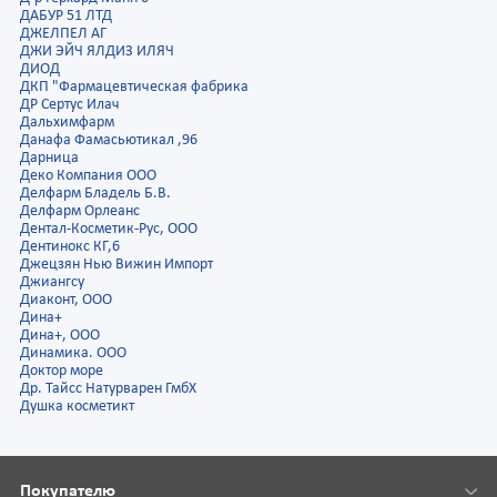
ДАБУР 51 ЛТД
ДЖЕЛПЕЛ АГ
ДЖИ ЭЙЧ ЯЛДИЗ ИЛЯЧ
ДИОД
ДКП "Фармацевтическая фабрика
ДР Сертус Илач
Дальхимфарм
Данафа Фамасьютикал ,96
Дарница
Деко Компания ООО
Делфарм Бладель Б.В.
Делфарм Орлеанс
Дентал-Косметик-Рус, ООО
Дентинокс КГ,6
Джецзян Нью Вижин Импорт
Джиангсу
Диаконт, ООО
Дина+
Дина+, ООО
Динамика. ООО
Доктор море
Др. Тайсс Натурварен ГмбХ
Душка косметикт
Покупателю