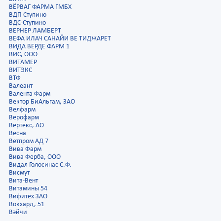
ВЁРВАГ ФАРМА ГМБХ
ВДП Ступино
ВДС-Ступино
ВЕРНЕР ЛАМБЕРТ
ВЕФА ИЛАЧ САНАЙИ ВЕ ТИДЖАРЕТ
ВИДА ВЕРДЕ ФАРМ 1
ВИС, ООО
ВИТАМЕР
ВИТЭКС
ВТФ
Валеант
Валента Фарм
Вектор БиАльгам, ЗАО
Велфарм
Верофарм
Вертекс, АО
Весна
Ветпром АД 7
Вива Фарм
Вива Ферба, ООО
Видал Голосинас С.Ф.
Висмут
Вита-Вент
Витамины 54
Вифитех ЗАО
Вокхард, 51
Вэйчи