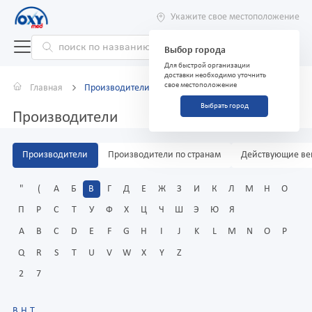
Укажите свое местоположение
Выбор города
Для быстрой организации
доставки необходимо уточнить
свое местоположение
Главная
Производители
Выбрать город
Производители
Производители
Производители по странам
Действующие ве
"
(
А
Б
В
Г
Д
Е
Ж
З
И
К
Л
М
Н
О
П
Р
С
Т
У
Ф
Х
Ц
Ч
Ш
Э
Ю
Я
A
B
C
D
E
F
G
H
I
J
K
L
M
N
O
P
Q
R
S
T
U
V
W
X
Y
Z
2
7
В.Н.Т.