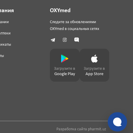
пания
OXYmed
пании
Следите за обновлениями
OXYmed в социальных сетях
аптеки
фикаты
ты
Загрузите в
Загрузите в
Google Play
App Store
Разработка сайта
pharmit.uz