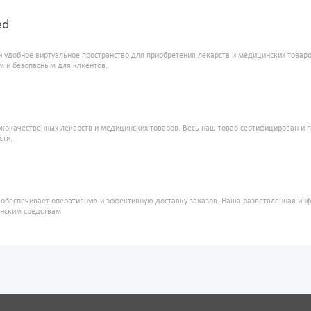
ed
и удобное виртуальное пространство для приобретения лекарств и медицинских това
м и безопасным для клиентов.
кокачественных лекарств и медицинских товаров. Весь наш товар сертифицирован и 
сти.
" обеспечивает оперативную и эффективную доставку заказов. Наша разветвленная ин
инским средствам