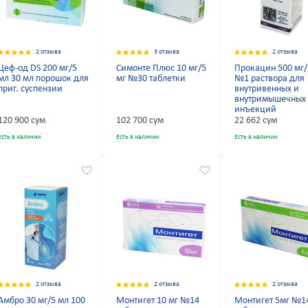
2 отзыва
3 отзыва
2 отзыва
Цеф-од DS 200 мг/5
Симонте Плюс 10 мг/5
Прокацин 500 мг/
мл 30 мл порошок для
мг №30 таблетки
№1 раствора для
приг. суспензии
внутривенных и
внутримышечных
инъекций
120 900 сум
102 700 сум
22 662 сум
Есть в наличии
Есть в наличии
Есть в наличии
2 отзыва
2 отзыва
2 отзыва
Амбро 30 мг/5 мл 100
Монтигет 10 мг №14
Монтигет 5мг №1