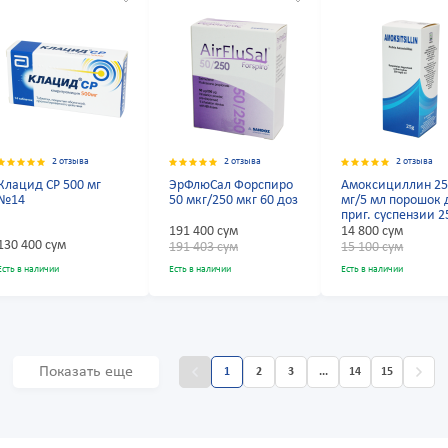
2 отзыва
2 отзыва
2 отзыва
Клацид СР 500 мг
ЭрФлюСал Форспиро
Амоксициллин 2
№14
50 мкг/250 мкг 60 доз
мг/5 мл порошок 
приг. суспензии 2
191 400 сум
14 800 сум
130 400 сум
191 403 сум
15 100 сум
Есть в наличии
Есть в наличии
Есть в наличии
Показать еще
1
2
3
...
14
15