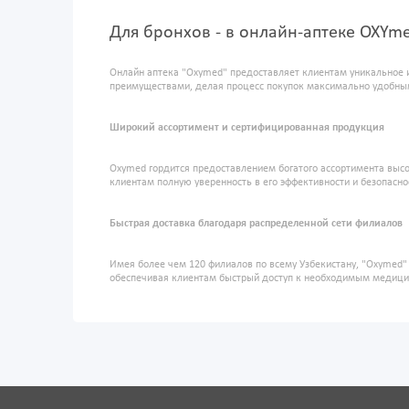
Для бронхов - в онлайн-аптеке OXYm
Онлайн аптека "Oxymed" предоставляет клиентам уникальное 
преимуществами, делая процесс покупок максимально удобны
Широкий ассортимент и сертифицированная продукция
Oxymed гордится предоставлением богатого ассортимента высо
клиентам полную уверенность в его эффективности и безопасно
Быстрая доставка благодаря распределенной сети филиалов
Имея более чем 120 филиалов по всему Узбекистану, "Oxymed
обеспечивая клиентам быстрый доступ к необходимым медиц