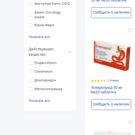
10 мг №50 таблетки
Merrymed Farm, ООО
Сообщить о наличии
Baxter Oncology
GmbH
Юрия-Фарм
Показать все
Действующее
вещество
Ондансетрон
Симетикон
Домперидон
2 отзыва
Энтероприд 50 мг
Метоклопрамид
№20 таблетки
Показать все
Сообщить о наличии