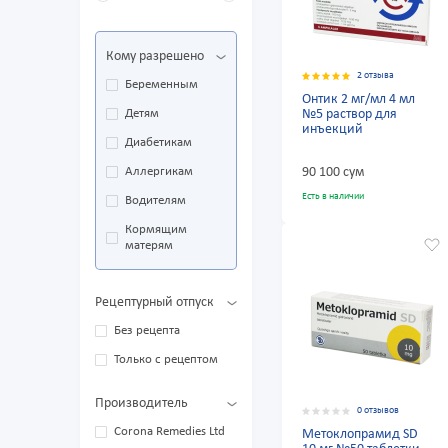
Кому разрешено
2 отзыва
Беременным
Онтик 2 мг/мл 4 мл
Детям
№5 раствор для
инъекций
Диабетикам
Аллергикам
90 100 сум
Есть в наличии
Водителям
Кормящим
матерям
Рецептурный отпуск
Без рецепта
Только с рецептом
Производитель
0 отзывов
Corona Remedies Ltd
Метоклопрамид SD