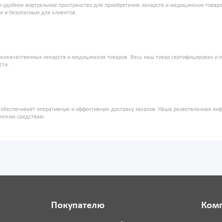
и удобное виртуальное пространство для приобретения лекарств и медицинских това
м и безопасным для клиентов.
кокачественных лекарств и медицинских товаров. Весь наш товар сертифицирован и 
сти.
" обеспечивает оперативную и эффективную доставку заказов. Наша разветвленная ин
инским средствам
Покупателю
Ком