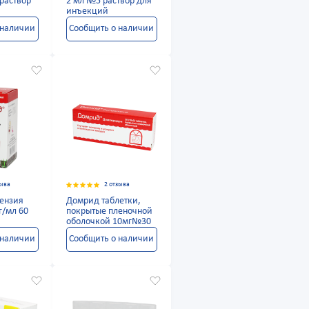
раствор
2 мл №5 раствор для
инъекций
 наличии
Сообщить о наличии
зыва
2 отзыва
ензия
Домрид таблетки,
г/мл 60
покрытые пленочной
оболочкой 10мг№30
 наличии
Сообщить о наличии