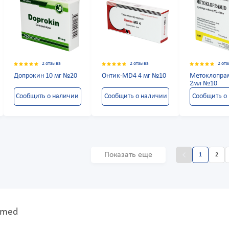
2 отзыва
2 отзыва
2 от
Допрокин 10 мг №20
Онтик-MD4 4 мг №10
Метоклопра
2мл №10
Сообщить о наличии
Сообщить о наличии
Сообщить о
Показать еще
1
2
Ymed