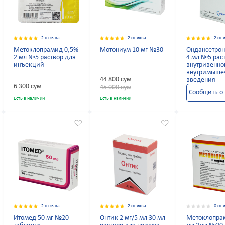
2 отзыва
2 отзыва
2 от
Метоклопрамид 0,5%
Мотониум 10 мг №30
Ондансетрон
2 мл №5 раствор для
4 мл №5 рас
инъекций
внутривенно
внутримыше
44 800 сум
введения
6 300 сум
45 000 сум
Сообщить о
Есть в наличии
Есть в наличии
2 отзыва
2 отзыва
0 от
Итомед 50 мг №20
Онтик 2 мг/5 мл 30 мл
Метоклопра