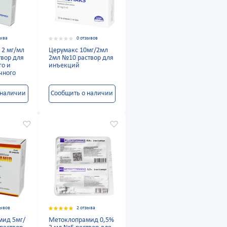
зыва
0 отзывов
 2 мг/мл
Церумакс 10мг/2мл
твор для
2мл №10 раствор для
го и
инъекций
чного
 наличии
Сообщить о наличии
зывов
2 отзыва
мид 5мг/
Метоклопрамид 0,5%