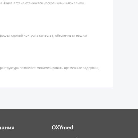
ров. Наша аптека отличается несколькими ключевыми
прошел строгий контроль качества, обеспечивая нашим
фраструктура позволяет минимизировать временные задержки,
пания
OXYmed