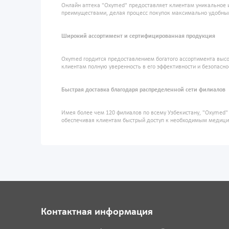
Онлайн аптека "Oxymed" предоставляет клиентам уникальное 
преимуществами, делая процесс покупок максимально удобны
Широкий ассортимент и сертифицированная продукция
Oxymed гордится предоставлением богатого ассортимента высо
клиентам полную уверенность в его эффективности и безопасно
Быстрая доставка благодаря распределенной сети филиалов
Имея более чем 120 филиалов по всему Узбекистану, "Oxymed
обеспечивая клиентам быстрый доступ к необходимым медиц
Контактная информация