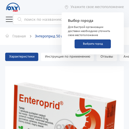
Укажите свое местоположение
Выбор города
Для быстрой организации
доставки необходимо уточнить
свое местоположение
Главная
Энтероприд 50 мг №20 таблетки
Выбрать город
Характеристики
Инструкция по применению
Отзывы
Ана