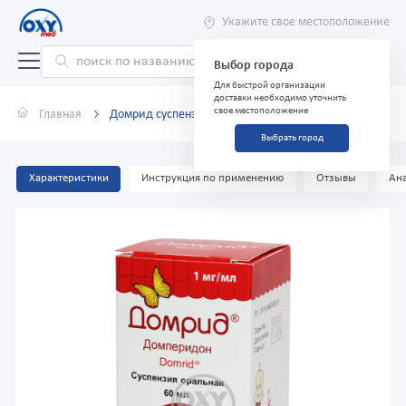
Укажите свое местоположение
Выбор города
Для быстрой организации
доставки необходимо уточнить
свое местоположение
Главная
Домрид суспензия оральная 1мг/мл 60 мл
Выбрать город
Характеристики
Инструкция по применению
Отзывы
Ана