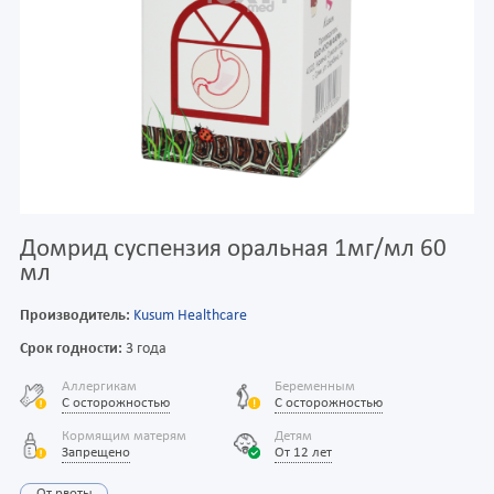
Домрид суспензия оральная 1мг/мл 60
мл
Производитель:
Kusum Healthcare
Срок годности:
3 года
Аллергикам
Беременным
С осторожностью
С осторожностью
Кормящим матерям
Детям
Запрещено
От 12 лет