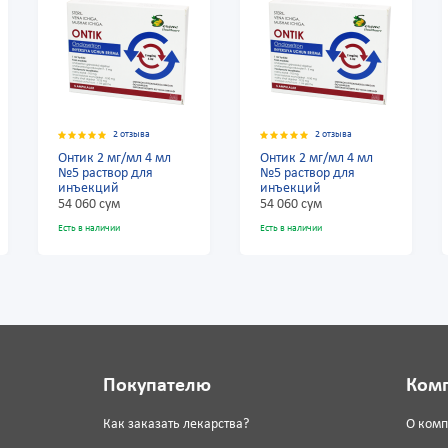
2 отзыва
2 отзыва
Онтик 2 мг/мл 4 мл
Онтик 2 мг/мл 4 мл
№5 раствор для
№5 раствор для
инъекций
инъекций
54 060 сум
54 060 сум
Есть в наличии
Есть в наличии
Покупателю
Ком
Как заказать лекарства?
О ком