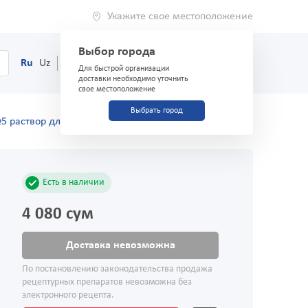
Укажите свое местоположение
Выбор города
0
Корзина
Ru
Uz
(71) 200-03-03
Для быстрой организации
доставки необходимо уточнить
свое местоположение
Выбрать город
5 раствор для инъекций
Есть в наличии
4 080 сум
Доставка невозможна
По постановлению законодательства продажа
рецептурных препаратов невозможна без
электронного рецепта.