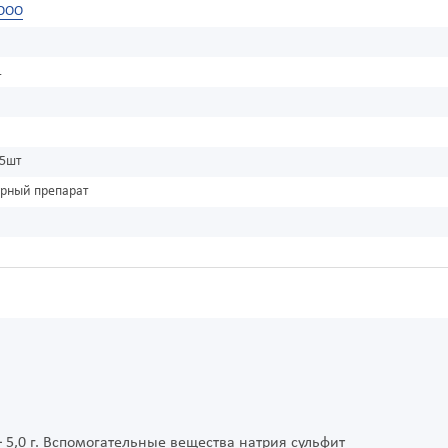
 ООО
1
 5шт
урный препарат
5,0 г. Вспомогательные вещества натрия сульфит