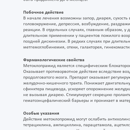
Побочное действие
В начале лечения возможны запор, диарея, сухость во
головокружение, депрессия, возбуждение, раздражит
реакции. В отдельных случаях, главным образом, у 
длительном применении у пациентов пожилого возр
поздней дискинезии. В редких случаях при длитель
метгемоглобинемия, отеки, галакторея, гинекомаст
Фармакологические свойства
Метоклопрамид является специфическим блокатором
Оказывает противорвотное действие вследствие воз
продолговатого мозга. Препарат оказывает регули
желудочно-кишечного тракта. Понижает двигательн
сфинктера пищевода, ускоряет опорожнение желудка
не вызывая диарею. Стимулирует секрецию пролакт
гематоэнцефалический барьеры и проникает в мате
Особые указания
Действие метоклопромид могут ослабить антихолинэ
тетрациклина, ампициллина, парацетамола, ацетил