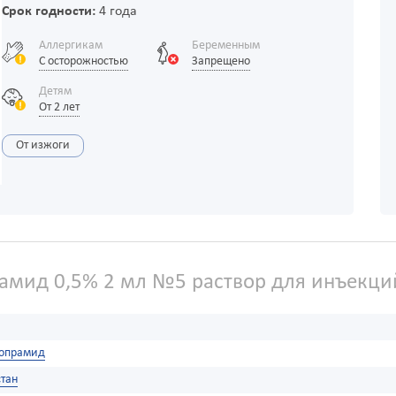
Срок годности:
4 года
Аллергикам
Беременным
С осторожностью
Запрещено
Детям
От 2 лет
От изжоги
мид 0,5% 2 мл №5 раствор для инъекци
опрамид
тан