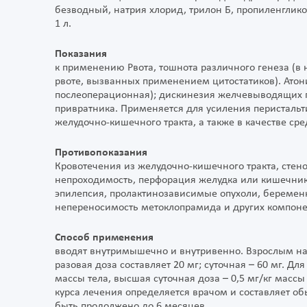
безводный, натрия хлорид, трилон Б, пропиленглико
1 л.
Показания
к применению Рвота, тошнота различного генеза (в
рвоте, вызванных применением цитостатиков). Атони
послеоперационная); дискинезия желчевыводящих п
привратника. Применяется для усиления перисталь
желудочно-кишечного тракта, а также в качестве с
Противопоказания
Кровотечения из желудочно-кишечного тракта, стен
непроходимость, перфорация желудка или кишечни
эпилепсия, пролактинозависимые опухоли, беременн
непереносимость метоклопрамида и других компоне
Способ применения
вводят внутримышечно и внутривенно. Взрослым наз
разовая доза составляет 20 мг; суточная – 60 мг. Для
массы тела, высшая суточная доза – 0,5 мг/кг массы 
курса лечения определяется врачом и составляет об
быть продолжено до 6 месяцев.