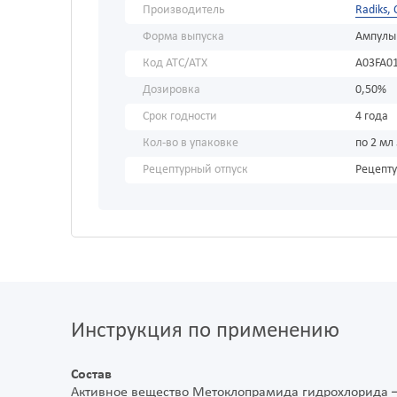
Производитель
Radiks,
Форма выпуска
Ампулы
Код АТС/ATX
A03FA0
Дозировка
0,50%
Срок годности
4 года
Кол-во в упаковке
по 2 мл
Рецептурный отпуск
Рецепт
Инструкция по применению
Состав
Активное вещество Метоклопрамида гидрохлорида – 