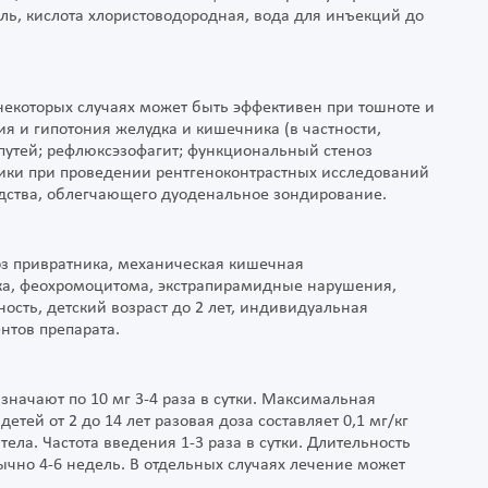
ль, кислота хлористоводородная, вода для инъекций до
 некоторых случаях может быть эффективен при тошноте и
я и гипотония желудка и кишечника (в частности,
утей; рефлюксэзофагит; функциональный стеноз
тики при проведении рентгеноконтрастных исследований
редства, облегчающего дуоденальное зондирование.
оз привратника, механическая кишечная
ка, феохромоцитома, экстрапирамидные нарушения,
ость, детский возраст до 2 лет, индивидуальная
нтов препарата.
начают по 10 мг 3-4 раза в сутки. Максимальная
 детей от 2 до 14 лет разовая доза составляет 0,1 мг/кг
тела. Частота введения 1-3 раза в сутки. Длительность
ычно 4-6 недель. В отдельных случаях лечение может