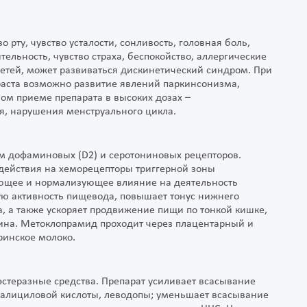
 рту, чувство усталости, сонливость, головная боль,
ельность, чувство страха, беспокойство, аллергические
детей, может развиваться дискинетический синдром. При
аста возможно развитие явлений паркинсонизма,
ном приеме препарата в высоких дозах –
ия, нарушения менструального цикла.
 дофаминовых (D2) и серотониновых рецепторов.
действия на хеморецепторы триггерной зоны
рующее и нормализующее влияние на деятельность
ую активность пищевода, повышает тонус нижнего
, а также ускоряет продвижение пищи по тонкой кишке,
ина. Метоклопрамид проходит через плацентарный и
ринское молоко.
стеразные средства. Препарат усиливает всасывание
салициловой кислоты, леводопы; уменьшает всасывание