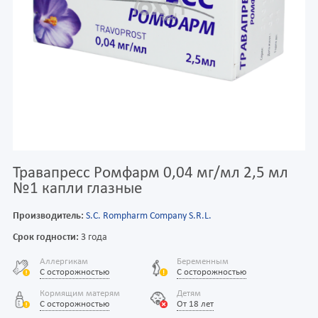
Травапресс Ромфарм 0,04 мг/мл 2,5 мл
№1 капли глазные
Производитель:
S.C. Rompharm Company S.R.L.
Срок годности:
3 года
Аллергикам
Беременным
С осторожностью
С осторожностью
Кормящим матерям
Детям
С осторожностью
От 18 лет