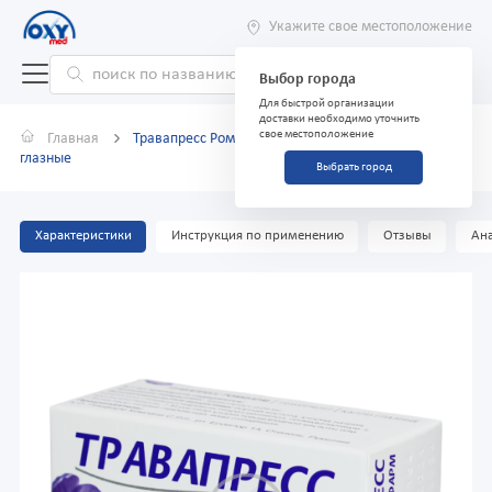
Укажите свое местоположение
Выбор города
Для быстрой организации
доставки необходимо уточнить
свое местоположение
Главная
Травапресс Ромфарм 0,04 мг/мл 2,5 мл №1 капли
глазные
Выбрать город
Характеристики
Инструкция по применению
Отзывы
Ана