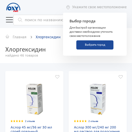
Укажите свое местоположение
Выбор города
Для быстрой организации
доставки необходимо уточнить
свое местоположение
Главная
Хлоргексидин
Выбрать город
Хлоргексидин
найдено 46 товаров
2 отзыва
2 отзыва
Аслор 45 мг/36 мг 30 мл
Аслор 300 мг/240 мг 200
спрей оральный
мл раствор для полоскания