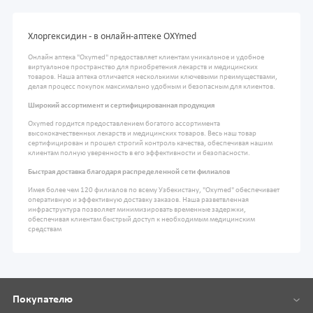
Хлоргексидин - в онлайн-аптеке OXYmed
Онлайн аптека "Oxymed" предоставляет клиентам уникальное и удобное
виртуальное пространство для приобретения лекарств и медицинских
товаров. Наша аптека отличается несколькими ключевыми преимуществами,
делая процесс покупок максимально удобным и безопасным для клиентов.
Широкий ассортимент и сертифицированная продукция
Oxymed гордится предоставлением богатого ассортимента
высококачественных лекарств и медицинских товаров. Весь наш товар
сертифицирован и прошел строгий контроль качества, обеспечивая нашим
клиентам полную уверенность в его эффективности и безопасности.
Быстрая доставка благодаря распределенной сети филиалов
Имея более чем 120 филиалов по всему Узбекистану, "Oxymed" обеспечивает
оперативную и эффективную доставку заказов. Наша разветвленная
инфраструктура позволяет минимизировать временные задержки,
обеспечивая клиентам быстрый доступ к необходимым медицинским
средствам
Покупателю