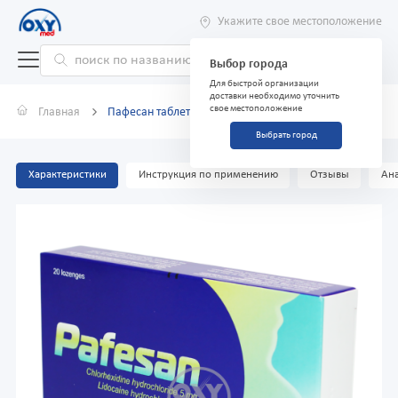
Укажите свое местоположение
Выбор города
Для быстрой организации
доставки необходимо уточнить
свое местоположение
Главная
Пафесан таблетки 5мг/1мг №20 ментол
Выбрать город
Характеристики
Инструкция по применению
Отзывы
Ана