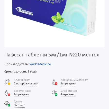
Пафесан таблетки 5мг/1мг №20 ментол
Производитель:
World Medicine
Срок годности:
3 года
Аллергикам
Кормящим матерям
С осторожностью
Запрещено
Беременным
Диабетикам
Запрещено
Разрешено
Детям
От 3 лет