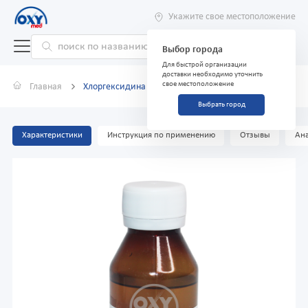
Укажите свое местоположение
Выбор города
Для быстрой организации
доставки необходимо уточнить
свое местоположение
Главная
Хлоргексидина биглюконат 0,05% 90 мл раствор
Выбрать город
Характеристики
Инструкция по применению
Отзывы
Ана