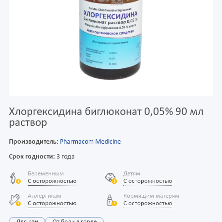
Хлоргексидина биглюконат 0,05% 90 мл
раствор
Производитель:
Pharmacom Medicine
Срок годности:
3 года
Беременным
Детям
С осторожностью
С осторожностью
Аллергикам
Кормящим матерям
С осторожностью
С осторожностью