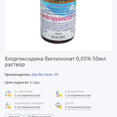
Хлоргексидина биглюконат 0,05% 50мл
раствор
Производитель:
Ziyo Nur Farm, ЧП
Срок годности:
3 года
Аллергикам
Беременным
С осторожностью
С осторожностью
Кормящим матерям
Детям
С осторожностью
С осторожностью