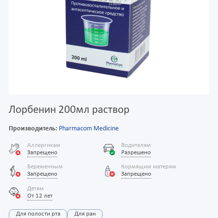
Лорбенин 200мл раствор
Производитель:
Pharmacom Medicine
Аллергикам
Водителям
Запрещено
Разрешено
Беременным
Кормящим матерям
Запрещено
Запрещено
Детям
От 12 лет
Для полости рта
Для ран