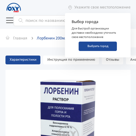
Укажите свое местоположение
Выбор города
Для быстрой организации
доставки необходимо уточнить
свое местоположение
Главная
Лорбенин 200мл раствор
Выбрать город
Характеристики
Инструкция по применению
Отзывы
Ана