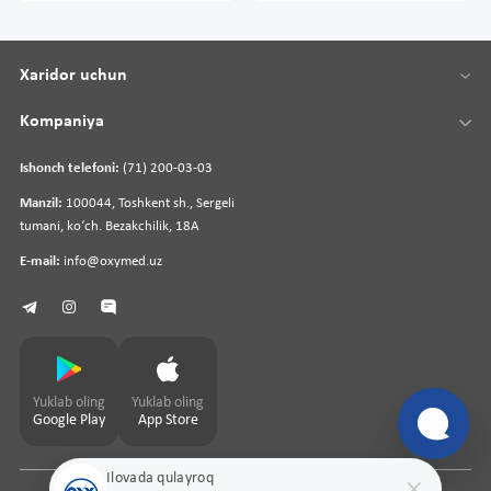
Xaridor uchun
Kompaniya
Ishonch telefoni:
(71) 200-03-03
Manzil:
100044, Toshkent sh., Sergeli
tumani, koʻch. Bezakchilik, 18A
E-mail:
info@oxymed.uz
Yuklab oling
Yuklab oling
Google Play
App Store
Ilovada qulayroq