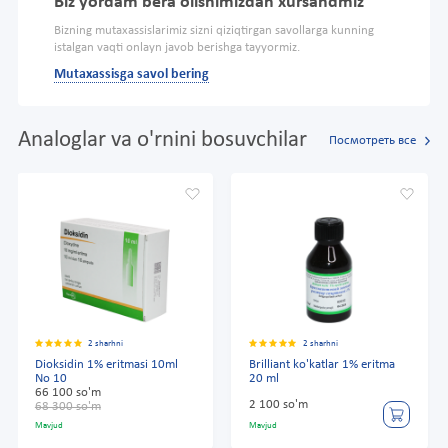
Biz yordam bera olishimizdan xursandmiz
Bizning mutaxassislarimiz sizni qiziqtirgan savollarga kunning
istalgan vaqti onlayn javob berishga tayyormiz.
Mutaxassisga savol bering
Analoglar va o'rnini bosuvchilar
Посмотреть все
2 sharhni
2 sharhni
Dioksidin 1% eritmasi 10ml
Brilliant ko'katlar 1% eritma
No 10
20 ml
66 100 so'm
2 100 so'm
68 300 so'm
Mavjud
Mavjud