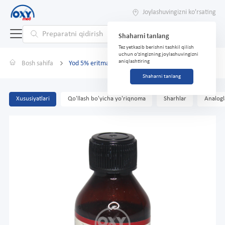
Joylashuvingizni ko'rsating
Shaharni tanlang
Tez yetkazib berishni tashkil qilish
uchun o'zingizning joylashuvingizni
aniqlashtiring
Bosh sahifa
Yod 5% eritmasi 25 ml
Shaharni tanlang
Xususiyatlari
Qo'llash bo'yicha yo'riqnoma
Sharhlar
Analogl