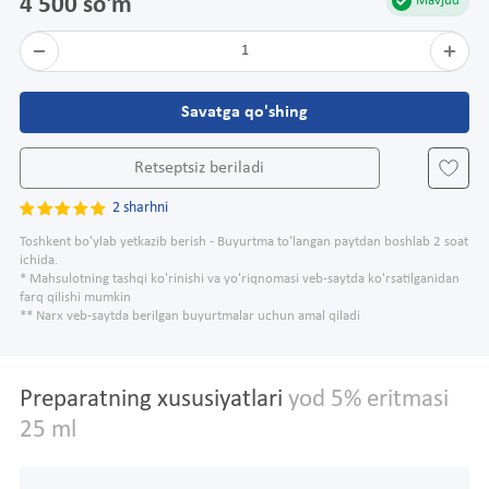
4 500 so'm
Mavjud
1
Savatga qo'shing
Retseptsiz beriladi
2 sharhni
Toshkent bo'ylab yetkazib berish - Buyurtma to'langan paytdan boshlab 2 soat
ichida.
* Mahsulotning tashqi ko'rinishi va yo'riqnomasi veb-saytda ko'rsatilganidan
farq qilishi mumkin
** Narx veb-saytda berilgan buyurtmalar uchun amal qiladi
Preparatning xususiyatlari
yod 5% eritmasi
25 ml