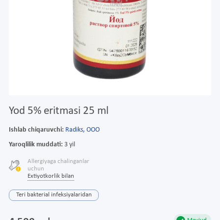
Yod 5% eritmasi 25 ml
Ishlab chiqaruvchi:
Radiks, ООО
Yaroqlilik muddati:
3 yil
Allergiyaga chalinganlar
uchun
Extiyotkorlik bilan
Teri bakterial infeksiyalaridan