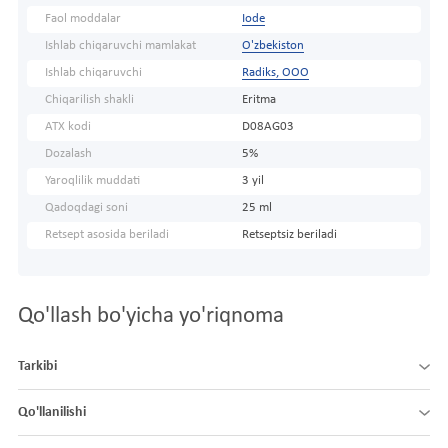
Faol moddalar
Iode
Ishlab chiqaruvchi mamlakat
O'zbekiston
Ishlab chiqaruvchi
Radiks, ООО
Chiqarilish shakli
Eritma
ATX kodi
D08AG03
Dozalash
5%
Yaroqlilik muddati
3 yil
Qadoqdagi soni
25 ml
Retsept asosida beriladi
Retseptsiz beriladi
Qo'llash bo'yicha yo'riqnoma
Tarkibi
Qo'llanilishi