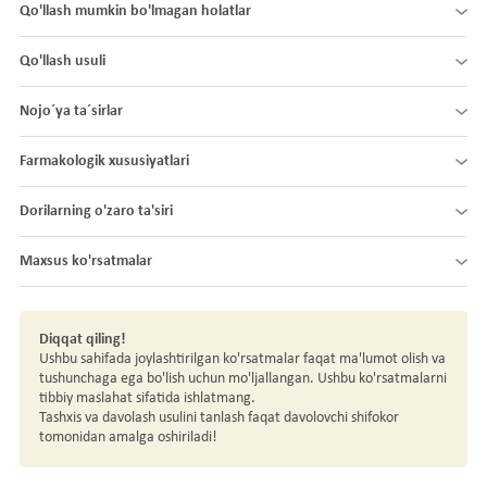
Qo'llash mumkin bo'lmagan holatlar
Qo'llash usuli
Nojo´ya ta´sirlar
Farmakologik xususiyatlari
Dorilarning o'zaro ta'siri
Maxsus ko'rsatmalar
Diqqat qiling!
Ushbu sahifada joylashtirilgan ko'rsatmalar faqat ma'lumot olish va
tushunchaga ega bo'lish uchun mo'ljallangan. Ushbu ko'rsatmalarni
tibbiy maslahat sifatida ishlatmang.
Tashxis va davolash usulini tanlash faqat davolovchi shifokor
tomonidan amalga oshiriladi!