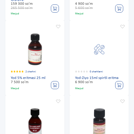
159 300 so'm
4 900 so'm
265 500 so'm
5 600 so'm
Mavjud
Mavjud
2 sharhni
0 sharhlarni
Yod 5% eritmasi 25 ml
Yod-Ziyo 15ml spirtli eritma
7 500 so'm
6 900 so'm
Mavjud
Mavjud