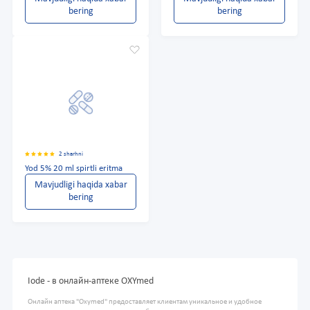
bering
bering
2 sharhni
Yod 5% 20 ml spirtli eritma
Mavjudligi haqida xabar
bering
Iode - в онлайн-аптеке OXYmed
Онлайн аптека "Oxymed" предоставляет клиентам уникальное и удобное