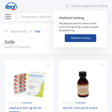
Joylashuvingizni ko'rsating
Shaharni tanlang
Tez yetkazib berishni tashkil qilish
uchun o'zingizning joylashuvingizni
aniqlashtiring
Bosh sahifa
Iode
Shaharni tanlang
Iode
topildi 13 tovarlarni
0 sharhlarni
0 sharhlarni
Vitazhinal 430 mg No 30
Yod 5% 15ml spirtli eritma
qopqoq.