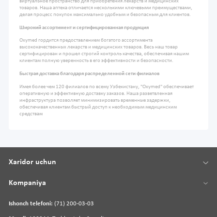
виртуальное пространство для приобретения лекарств и медицинских
товаров. Наша аптека отличается несколькими ключевыми преимуществами,
делая процесс покупок максимально удобным и безопасным для клиентов.
Широкий ассортимент и сертифицированная продукция
Oxymed гордится предоставлением богатого ассортимента
высококачественных лекарств и медицинских товаров. Весь наш товар
сертифицирован и прошел строгий контроль качества, обеспечивая нашим
клиентам полную уверенность в его эффективности и безопасности.
Быстрая доставка благодаря распределенной сети филиалов
Имея более чем 120 филиалов по всему Узбекистану, "Oxymed" обеспечивает
оперативную и эффективную доставку заказов. Наша разветвленная
инфраструктура позволяет минимизировать временные задержки,
обеспечивая клиентам быстрый доступ к необходимым медицинским
средствам
Xaridor uchun
Kompaniya
Ishonch telefoni:
(71) 200-03-03