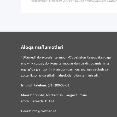
обеспечивая клиентам быстрый доступ к необходимым медиц
Aloqa ma'lumotlari
"OXYmed" dorixonalar tarmog'i -O'zbekiston Respublikasidagi
eng yirik xususiy dorixona tarmoqlaridan biridir, odamlarning
sog'lig'iga g'amxo'rlik bilan dori-darmon, sog'liqni saqlash va
go'zallik sohasida siftali mahsulotlar bilan ta'minlaydi.
Ishonch telefoni:
(71) 200-03-03
Manzil:
100044, Toshkent sh., Sergeli tumani,
koʻch. Bezakchilik, 18A
E-mail:
info@oxymed.uz