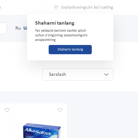
a
Joylashuvingizni ko'rsating
Shaharni tanlang
0
Savat
Ru
Uz
(71) 200-03-03
Tez yetkazib berishni tashkil qilish
uchun o'zingizning joylashuvingizni
aniqlashtiring
Shaharni tanlang
Saralash