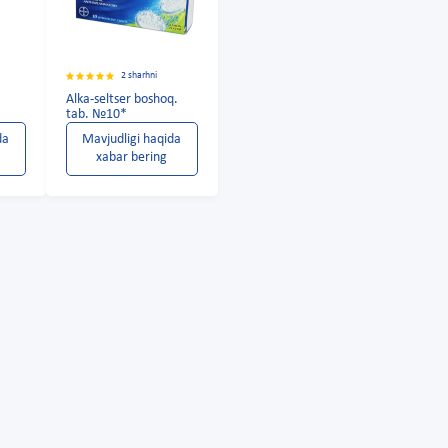
2 sharhni
Alka-seltser boshoq.
tab. №10*
da
Mavjudligi haqida
xabar bering