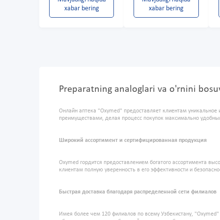
xabar bering
xabar bering
Preparatning analoglari va o'rnini bos
Онлайн аптека "Oxymed" предоставляет клиентам уникальное 
преимуществами, делая процесс покупок максимально удобны
Широкий ассортимент и сертифицированная продукция
Oxymed гордится предоставлением богатого ассортимента высо
клиентам полную уверенность в его эффективности и безопасно
Быстрая доставка благодаря распределенной сети филиалов
Имея более чем 120 филиалов по всему Узбекистану, "Oxymed