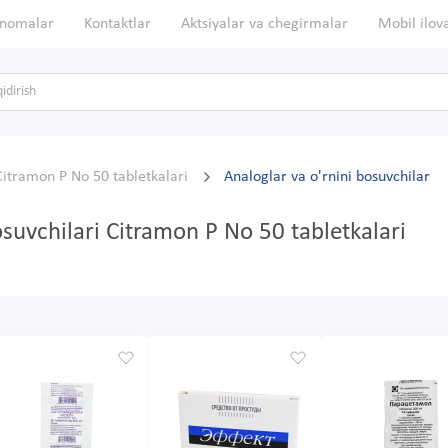
nomalar
Kontaktlar
Aktsiyalar va chegirmalar
Mobil ilov
Citramon P No 50 tabletkalari
Analoglar va o'rnini bosuvchilar
osuvchilari Citramon P No 50 tabletkalari