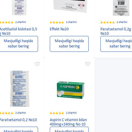
2 sharhni
2 sharhni
2 sharhni
Acetilsalisil kislotasi 0,5
Effekt №20
Paratsetamol 0,2g
g №10
№10
Mavjudligi haqida
Mavjudligi haqida
Mavjudligi haqi
xabar bering
xabar bering
xabar bering
2 sharhni
2 sharhni
Paratsetamol 0,2 №10
Aspirin C vitamini bilan
400mg+240mg No 10
Mavjudligi haqida
Mavjudligi haqida