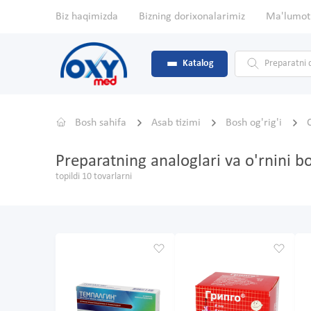
Biz haqimizda
Bizning dorixonalarimiz
Ma'lumot
Katalog
Bosh sahifa
Asab tizimi
Bosh og'rig'i
Preparatning analoglari va o'rnini b
topildi 10 tovarlarni