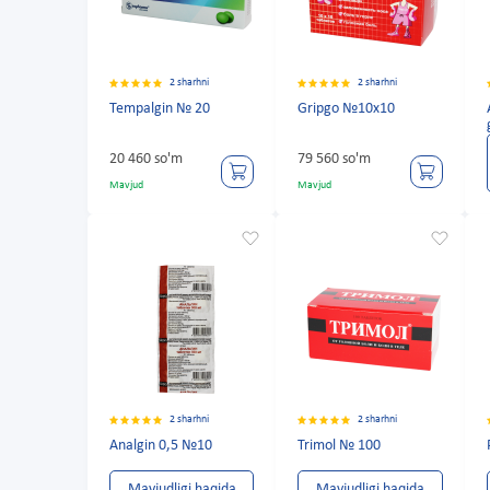
2 sharhni
2 sharhni
Tempalgin № 20
Gripgo №10x10
20 460 so'm
79 560 so'm
Mavjud
Mavjud
2 sharhni
2 sharhni
Analgin 0,5 №10
Trimol № 100
Mavjudligi haqida
Mavjudligi haqida