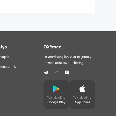
iya
OXYmed
haqida
OXYmed yangilanishlarini ijtimoiy
tarmoqlarda kuzatib boring
ixonalarimiz
Yuklab oling
Yuklab oling
Google Play
App Store