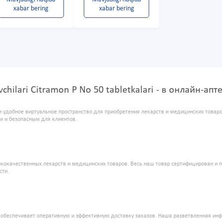
xabar bering
xabar bering
uvchilari Citramon P No 50 tabletkalari - в онлайн-ап
и удобное виртуальное пространство для приобретения лекарств и медицинских това
м и безопасным для клиентов.
кокачественных лекарств и медицинских товаров. Весь наш товар сертифицирован и 
сти.
" обеспечивает оперативную и эффективную доставку заказов. Наша разветвленная ин