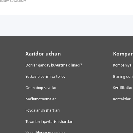
инским средствам
Xaridor uchun
Kompan
Dorilar qanday buyurtma qilinadi?
Kompaniya 
Yetkazib berish va to'lov
Bizning dor
Ommabop savollar
Sertifikatlar
Ma'lumotnomalar
Kontaktlar
Foydalanish shartlari
Tovarlarni qaytarish shartlari