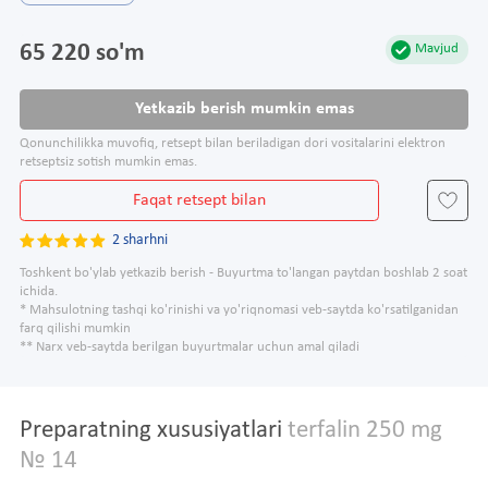
65 220 so'm
Mavjud
Yetkazib berish mumkin emas
Qonunchilikka muvofiq, retsept bilan beriladigan dori vositalarini elektron
retseptsiz sotish mumkin emas.
Faqat retsept bilan
2 sharhni
Toshkent bo'ylab yetkazib berish - Buyurtma to'langan paytdan boshlab 2 soat
ichida.
* Mahsulotning tashqi ko'rinishi va yo'riqnomasi veb-saytda ko'rsatilganidan
farq qilishi mumkin
** Narx veb-saytda berilgan buyurtmalar uchun amal qiladi
Preparatning xususiyatlari
terfalin 250 mg
№ 14