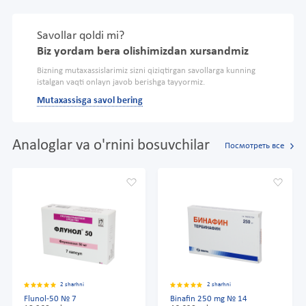
Savollar qoldi mi?
Biz yordam bera olishimizdan xursandmiz
Bizning mutaxassislarimiz sizni qiziqtirgan savollarga kunning
istalgan vaqti onlayn javob berishga tayyormiz.
Mutaxassisga savol bering
Analoglar va o'rnini bosuvchilar
Посмотреть все
2 sharhni
2 sharhni
Flunol-50 № 7
Binafin 250 mg № 14