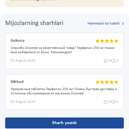
Mijozlarning sharhlari
Hammasini ko'rsatish
Gulnora
Спасибо Oxymed за качественный товар! Терфалин 250 мг помог
мне избавиться от боли. Рекомендую!
05 August 2024
0
0
Dilshod
Прекрасные таблетки Терфалин 250 мг! Очень быстрая доставка и
отличное обслуживание от магазина Oxymed.
05 August 2024
0
0
Sharh yozish