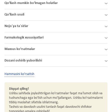
Qo'llash mumkin bo'lmagan holatlar
Qo'llash usuli
Nojo´ya ta´sirlar
Farmakologik xususiyatlari
Maxsus ko'rsatmalar
Dozani oshirib yuborilishi
Hammasini ko'rsatish
Diqqat qiling!
Ushbu sahifada joylashtirilgan ko'rsatmalar faqat ma'lumot olish va
tushunchaga ega bo'lish uchun mo'ljallangan. Ushbu ko'rsatmalarni
tibbiy maslahat sifatida ishlatmang.
Tashxis va davolash usulini tanlash faqat davolovchi shifokor
tomonidan amalga oshiriladi!