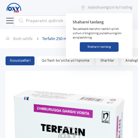
Joylashuvingizni ko'rsating
Shaharni tanlang
Tez yetkazib berishni tashkil qilish
uchun o'zingizning joylashuvingizni
aniqlashtiring
Bosh sahifa
Terfalin 250 mg № 14
Shaharni tanlang
Xususiyatlari
Qo'llash bo'yicha yo'riqnoma
Sharhlar
Analogl