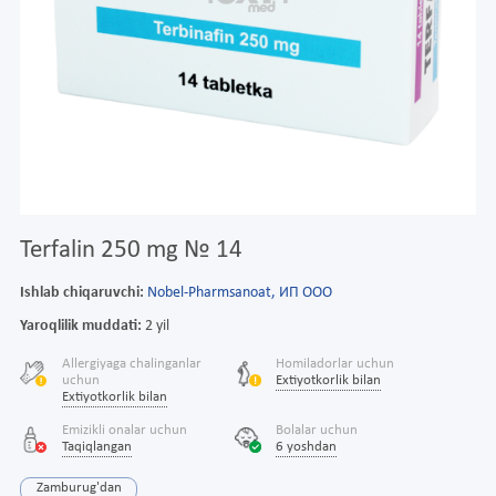
Terfalin 250 mg № 14
Ishlab chiqaruvchi:
Nobel-Pharmsanoat, ИП ООО
Yaroqlilik muddati:
2 yil
Allergiyaga chalinganlar
Homiladorlar uchun
uchun
Extiyotkorlik bilan
Extiyotkorlik bilan
Emizikli onalar uchun
Bolalar uchun
Taqiqlangan
6 yoshdan
Zamburug'dan