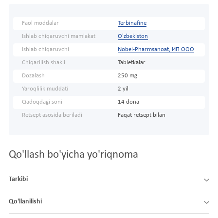
Faol moddalar
Terbinafine
Ishlab chiqaruvchi mamlakat
O'zbekiston
Ishlab chiqaruvchi
Nobel-Pharmsanoat, ИП ООО
Chiqarilish shakli
Tabletkalar
Dozalash
250 mg
Yaroqlilik muddati
2 yil
Qadoqdagi soni
14 dona
Retsept asosida beriladi
Faqat retsept bilan
Qo'llash bo'yicha yo'riqnoma
Tarkibi
Qo'llanilishi