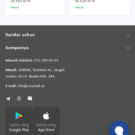
18 960 so'm
46 620 so'm
Mavjud
Mavjud
Xaridor uchun
Kompaniya
Ishonch telefoni:
(71) 200-03-03
Manzil:
100044, Toshkent sh., Sergeli
tumani, koʻch. Bezakchilik, 18A
E-mail:
info@oxymed.uz
Yuklab oling
Yuklab oling
Google Play
App Store