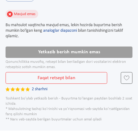
Mavjud emas
Bu mahsulot vaqtincha mavjud emas, lekin hozirda buyurtma berish
mumkin bo'lgan keng
analoglar diapazoni
bilan tanishishingizni taklif
qilamiz.
Yetkazib berish mumkin emas
Qonunchilikka muvofiq, retsept bilan beriladigan dori vositalarini elektron
retseptsiz sotish mumkin emas.
Faqat retsept bilan
2 sharhni
Toshkent bo'ylab yetkazib berish - Buyurtma to'langan paytdan boshlab 2 soat
ichida.
* Mahsulotning tashqi ko'rinishi va yo'riqnomasi veb-saytda ko'rsatilganidan
farq qilishi mumkin
** Narx veb-saytda berilgan buyurtmalar uchun amal qiladi