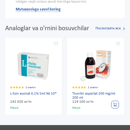
istalgan vaqti onlayn javob berishga tayyormiz.
Mutaxassisga savol bering
Analoglar va o'rnini bosuvchilar
Посмотреть все
2 sharhni
2 sharhni
L-lizin essinat 0,1% 5ml № 10*
Tivortin aspartat 200 mg/ml
200 ml
142 020 so'm
119 100 so'm
Mavjud
Mavjud