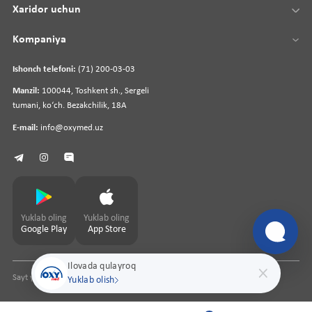
Xaridor uchun
Kompaniya
Ishonch telefoni:
(71) 200-03-03
Manzil:
100044, Toshkent sh., Sergeli
tumani, koʻch. Bezakchilik, 18A
E-mail:
info@oxymed.uz
Yuklab oling
Yuklab oling
Google Play
App Store
Ilovada qulayroq
Sayt yaratuvchi
pharmit.uz
Yuklab olish