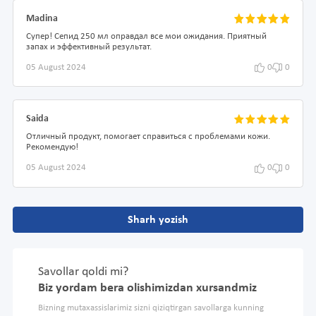
Madina
Супер! Сепид 250 мл оправдал все мои ожидания. Приятный
запах и эффективный результат.
05 August 2024
0
0
Saida
Отличный продукт, помогает справиться с проблемами кожи.
Рекомендую!
05 August 2024
0
0
Sharh yozish
Savollar qoldi mi?
Biz yordam bera olishimizdan xursandmiz
Bizning mutaxassislarimiz sizni qiziqtirgan savollarga kunning