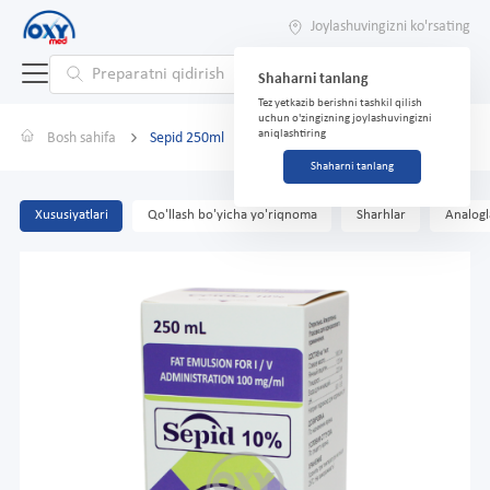
Joylashuvingizni ko'rsating
Shaharni tanlang
Tez yetkazib berishni tashkil qilish
uchun o'zingizning joylashuvingizni
aniqlashtiring
Bosh sahifa
Sepid 250ml
Shaharni tanlang
Xususiyatlari
Qo'llash bo'yicha yo'riqnoma
Sharhlar
Analogl