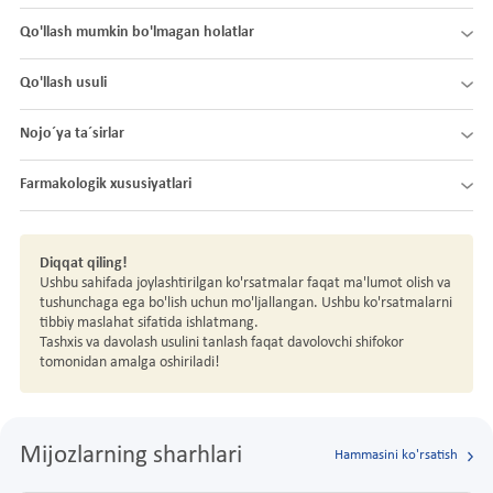
Qo'llash mumkin bo'lmagan holatlar
Qo'llash usuli
Nojo´ya ta´sirlar
Farmakologik xususiyatlari
Diqqat qiling!
Ushbu sahifada joylashtirilgan ko'rsatmalar faqat ma'lumot olish va
tushunchaga ega bo'lish uchun mo'ljallangan. Ushbu ko'rsatmalarni
tibbiy maslahat sifatida ishlatmang.
Tashxis va davolash usulini tanlash faqat davolovchi shifokor
tomonidan amalga oshiriladi!
Mijozlarning sharhlari
Hammasini ko'rsatish