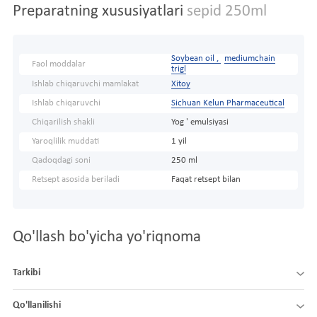
Preparatning xususiyatlari
sepid 250ml
Soybean oil ,
mediumchain
Faol moddalar
trigl
Ishlab chiqaruvchi mamlakat
Xitoy
Ishlab chiqaruvchi
Sichuan Kelun Pharmaceutical
Chiqarilish shakli
Yog ' emulsiyasi
Yaroqlilik muddati
1 yil
Qadoqdagi soni
250 ml
Retsept asosida beriladi
Faqat retsept bilan
Qo'llash bo'yicha yo'riqnoma
Tarkibi
Qo'llanilishi