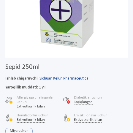
Sepid 250ml
Ishlab chiqaruvchi:
Sichuan Kelun Pharmaceutical
Yaroqlilik muddati:
1 yil
Allergiyaga chalinganlar
Diabetiklar uchun
uchun
Taqiqlangan
Extiyotkorlik bilan
Homiladorlar uchun
Emizikli onalar uchun
Extiyotkorlik bilan
Extiyotkorlik bilan
Miya uchun