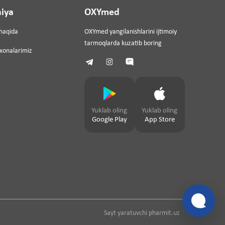
iya
OXYmed
haqida
OXYmed yangilanishlarini ijtimoiy
tarmoqlarda kuzatib boring
ixonalarimiz
Yuklab oling
Yuklab oling
Google Play
App Store
Sayt yaratuvchi
pharmit.uz