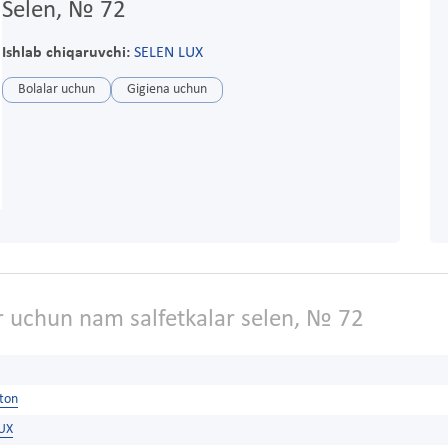
Selen, № 72
Ishlab chiqaruvchi:
SELEN LUX
Bolalar uchun
Gigiena uchun
r uchun nam salfetkalar selen, № 72
ston
UX