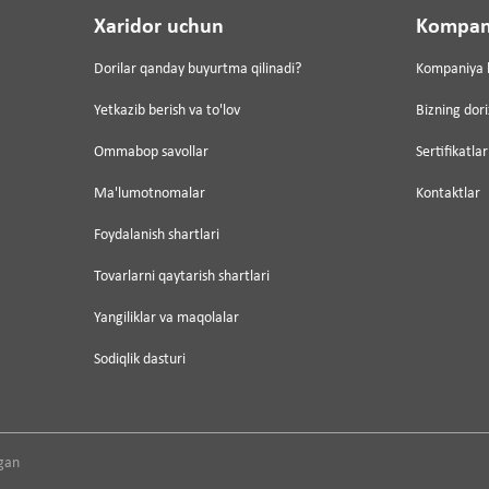
Xaridor uchun
Kompan
Dorilar qanday buyurtma qilinadi?
Kompaniya 
Yetkazib berish va to'lov
Bizning dor
Ommabop savollar
Sertifikatlar
Ma'lumotnomalar
Kontaktlar
Foydalanish shartlari
Tovarlarni qaytarish shartlari
Yangiliklar va maqolalar
Sodiqlik dasturi
gan