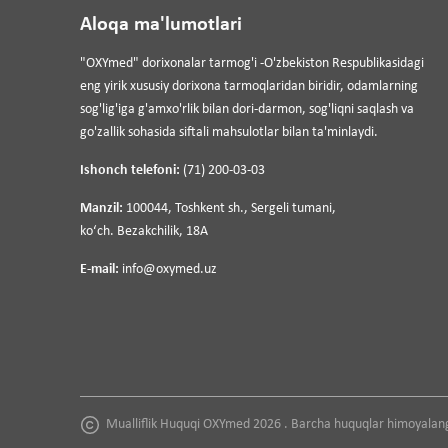
Aloqa ma'lumotlari
"OXYmed" dorixonalar tarmog'i -O'zbekiston Respublikasidagi
eng yirik xususiy dorixona tarmoqlaridan biridir, odamlarning
sog'lig'iga g'amxo'rlik bilan dori-darmon, sog'liqni saqlash va
go'zallik sohasida siftali mahsulotlar bilan ta'minlaydi.
Ishonch telefoni:
(71) 200-03-03
Manzil:
100044, Toshkent sh., Sergeli tumani,
koʻch. Bezakchilik, 18A
E-mail:
info@oxymed.uz
Mualliflik Huquqi OXYmed 2026 . Barcha huquqlar himoyalan