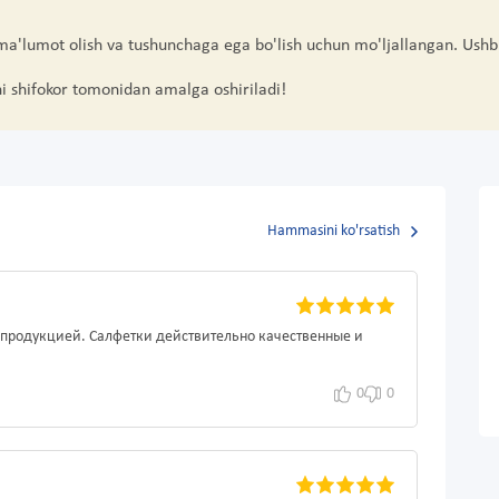
 ma'lumot olish va tushunchaga ega bo'lish uchun mo'ljallangan. Ushb
hi shifokor tomonidan amalga oshiriladi!
Hammasini ko'rsatish
х продукцией. Салфетки действительно качественные и
0
0