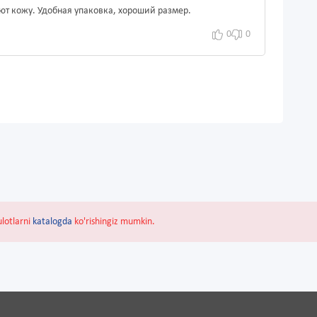
ют кожу. Удобная упаковка, хороший размер.
0
0
ulotlarni
katalogda
ko'rishingiz mumkin.