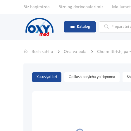
Biz haqimizda
Bizning dorixonalarimiz
Ma'lumot
Katalog
Bosh sahifa
Ona va bola
Cho'miltirish, pa
Xususiyatlari
Qo'llash bo'yicha yo'riqnoma
Sh