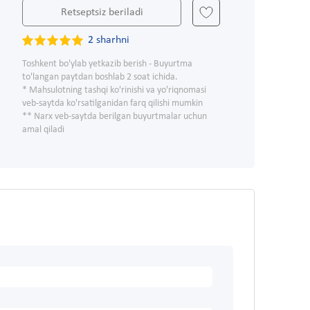
Retseptsiz beriladi
2 sharhni
Toshkent bo'ylab yetkazib berish - Buyurtma
to'langan paytdan boshlab 2 soat ichida.
* Mahsulotning tashqi ko'rinishi va yo'riqnomasi
veb-saytda ko'rsatilganidan farq qilishi mumkin
** Narx veb-saytda berilgan buyurtmalar uchun
amal qiladi