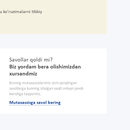
u ko'rsatmalarni tibbiy
Savollar qoldi mi?
Biz yordam bera olishimizdan
xursandmiz
Bizning mutaxassislarimiz sizni qiziqtirgan
savollarga kunning istalgan vaqti onlayn javob
berishga tayyormiz.
Mutaxassisga savol bering