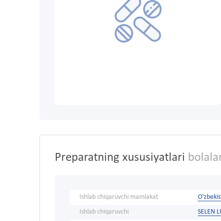
Preparatning xususiyatlari
bolala
Ishlab chiqaruvchi mamlakat
O'zbeki
Ishlab chiqaruvchi
SELEN L