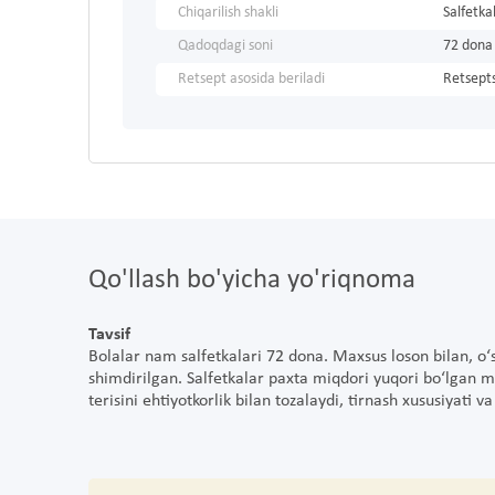
Chiqarilish shakli
Salfetka
Qadoqdagi soni
72 dona
Retsept asosida beriladi
Retsepts
Qo'llash bo'yicha yo'riqnoma
Tavsif
Bolalar nam salfetkalari 72 dona. Maxsus loson bilan, o‘s
shimdirilgan. Salfetkalar paxta miqdori yuqori bo‘lgan 
terisini ehtiyotkorlik bilan tozalaydi, tirnash xususiyati 