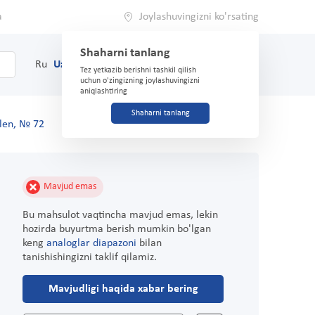
a
Joylashuvingizni ko'rsating
Shaharni tanlang
0
Savat
Ru
Uz
(71) 200-03-03
Tez yetkazib berishni tashkil qilish
uchun o'zingizning joylashuvingizni
aniqlashtiring
Shaharni tanlang
elen, № 72
Mavjud emas
Bu mahsulot vaqtincha mavjud emas, lekin
hozirda buyurtma berish mumkin bo'lgan
keng
analoglar diapazoni
bilan
tanishishingizni taklif qilamiz.
Mavjudligi haqida xabar bering