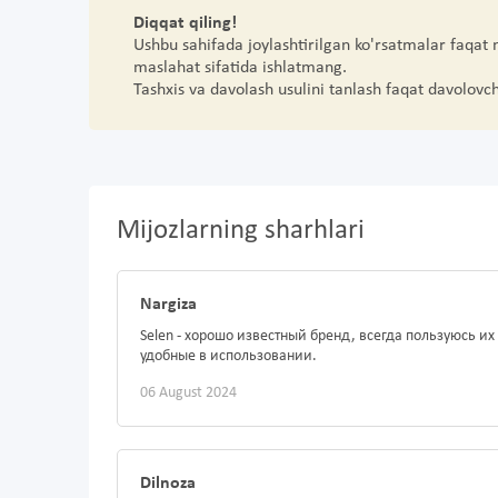
Diqqat qiling!
Ushbu sahifada joylashtirilgan ko'rsatmalar faqat
maslahat sifatida ishlatmang.
Tashxis va davolash usulini tanlash faqat davolovc
Mijozlarning sharhlari
Nargiza
Selen - хорошо известный бренд, всегда пользуюсь и
удобные в использовании.
06 August 2024
Dilnoza