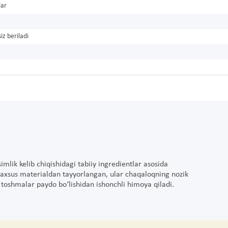
lar
iz beriladi
imlik kelib chiqishidagi tabiiy ingredientlar asosida
maxsus materialdan tayyorlangan, ular chaqaloqning nozik
va toshmalar paydo bo‘lishidan ishonchli himoya qiladi.