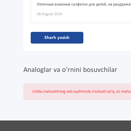
Отличные влажные салфетки для детей, не раздража
06 August 2024
Sharh yozish
Analoglar va o'rnini bosuvchilar
Ushbu mahsulotning veb-saytimizda o'xshashi yo'q, siz mahs