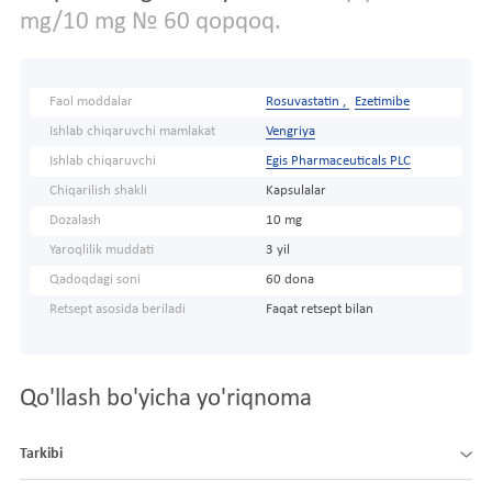
mg/10 mg № 60 qopqoq.
Faol moddalar
Rosuvastatin ,
Ezetimibe
Ishlab chiqaruvchi mamlakat
Vengriya
Ishlab chiqaruvchi
Egis Pharmaceuticals PLC
Chiqarilish shakli
Kapsulalar
Dozalash
10 mg
Yaroqlilik muddati
3 yil
Qadoqdagi soni
60 dona
Retsept asosida beriladi
Faqat retsept bilan
Qo'llash bo'yicha yo'riqnoma
Tarkibi