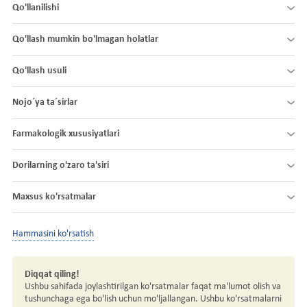
Qo'llanilishi
Qo'llash mumkin bo'lmagan holatlar
Qo'llash usuli
Nojo´ya ta´sirlar
Farmakologik xususiyatlari
Dorilarning o'zaro ta'siri
Maxsus ko'rsatmalar
Hammasini ko'rsatish
Diqqat qiling!
Ushbu sahifada joylashtirilgan ko'rsatmalar faqat ma'lumot olish va
tushunchaga ega bo'lish uchun mo'ljallangan. Ushbu ko'rsatmalarni