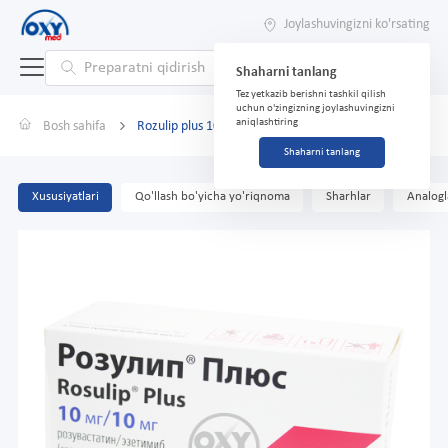
Joylashuvingizni ko'rsating
Shaharni tanlang
Tez yetkazib berishni tashkil qilish
uchun o'zingizning joylashuvingizni
aniqlashtiring
Bosh sahifa
Rozulip plus 10 mg/10 mg № 60 qopqoq.
Shaharni tanlang
Xususiyatlari
Qo'llash bo'yicha yo'riqnoma
Sharhlar
Analogl