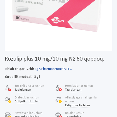
Rozulip plus 10 mg/10 mg № 60 qopqoq.
Ishlab chiqaruvchi:
Egis Pharmaceuticals PLC
Yaroqlilik muddati:
3 yil
Emizikli onalar uchun
Homiladorlar uchun
Taqiqlangan
Taqiqlangan
Diabetiklar uchun
Allergiyaga chalinganlar
Extiyotkorlik bilan
uchun
Extiyotkorlik bilan
Haydovchilar uchun
Bolalar uchun