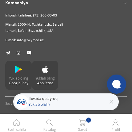
Kompaniya
Ishonch telefoni:
(71) 200-03-03
Manzil:
100044, Toshkent sh., Sergeli
tumani, koʻch. Bezakchilik, 18A
E-mail:
info@oxymed.uz
Yuklab oling
Yuklab oling
Google Play
App Store
Ilovada qulayroq
Sayt yaratuvchi
pharmit.uz
Yuklab olish
0
Bosh sahifa
Katalog
Savat
Profil