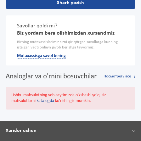
Sharh yozish
Savollar qoldi mi?
Biz yordam bera olishimizdan xursandmiz
Bizning mutaxassislarimiz sizni qiziqtirgan savollarga kunning
istalgan vaqti onlayn javob berishga tayyormiz.
Mutaxassisga savol bering
Analoglar va o'rnini bosuvchilar
Посмотреть все
Ushbu mahsulotning veb-saytimizda o'xshashi yo'q, siz
mahsulotlarni
katalogda
ko'rishingiz mumkin.
Xaridor uchun