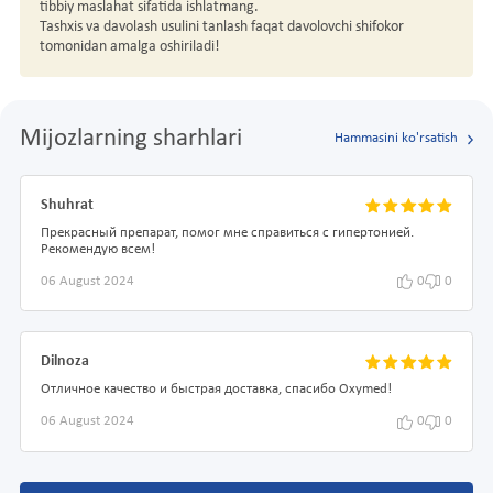
tibbiy maslahat sifatida ishlatmang.
Tashxis va davolash usulini tanlash faqat davolovchi shifokor
tomonidan amalga oshiriladi!
Mijozlarning sharhlari
Hammasini ko'rsatish
Shuhrat
Прекрасный препарат, помог мне справиться с гипертонией.
Рекомендую всем!
06 August 2024
0
0
Dilnoza
Отличное качество и быстрая доставка, спасибо Oxymed!
06 August 2024
0
0