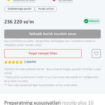
Extiyotkorlik bilan
18 yoshdan
Xolesteringa qarshi
Yurak uchun
236 220 so'm
Mavjud
Yetkazib berish mumkin emas
Qonunchilikka muvofiq, retsept bilan beriladigan dori vositalarini elektron
retseptsiz sotish mumkin emas.
Faqat retsept bilan
2 sharhni
Toshkent bo'ylab yetkazib berish - Buyurtma to'langan paytdan boshlab 2 soat
ichida.
* Mahsulotning tashqi ko'rinishi va yo'riqnomasi veb-saytda ko'rsatilganidan
farq qilishi mumkin
** Narx veb-saytda berilgan buyurtmalar uchun amal qiladi
Preparatning xususiyatlari
rozulip plus 10