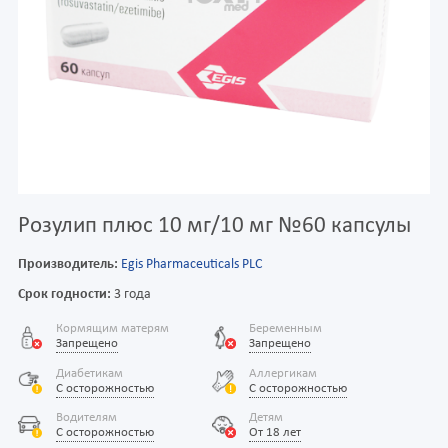
Розулип плюс 10 мг/10 мг №60 капсулы
Производитель:
Egis Pharmaceuticals PLC
Срок годности:
3 года
Кормящим матерям
Беременным
Запрещено
Запрещено
Диабетикам
Аллергикам
С осторожностью
С осторожностью
Водителям
Детям
С осторожностью
От 18 лет