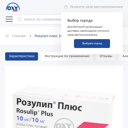
Укажите свое местоположение
Выбор города
Для быстрой организации
доставки необходимо уточнить
свое местоположение
Главная
Розулип плюс 10 мг/10 мг №60 капсулы
Выбрать город
Характеристики
Инструкция по применению
Отзывы
Ана