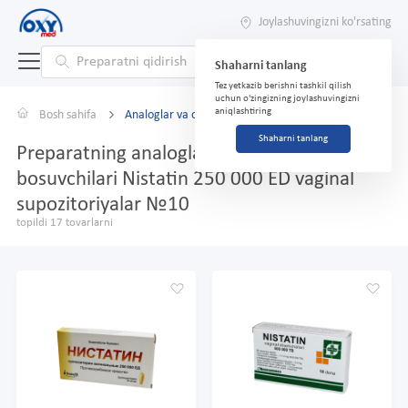
Joylashuvingizni ko'rsating
Shaharni tanlang
Tez yetkazib berishni tashkil qilish
uchun o'zingizning joylashuvingizni
aniqlashtiring
Bosh sahifa
Analoglar va o'rnini bosuvchilar
Shaharni tanlang
Preparatning analoglari va o'rnini
bosuvchilari Nistatin 250 000 ED vaginal
supozitoriyalar №10
topildi 17 tovarlarni