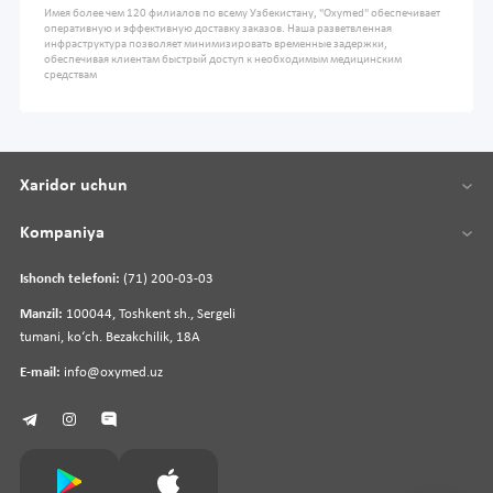
Имея более чем 120 филиалов по всему Узбекистану, "Oxymed" обеспечивает
оперативную и эффективную доставку заказов. Наша разветвленная
инфраструктура позволяет минимизировать временные задержки,
обеспечивая клиентам быстрый доступ к необходимым медицинским
средствам
Xaridor uchun
Kompaniya
Ishonch telefoni:
(71) 200-03-03
Manzil:
100044, Toshkent sh., Sergeli
tumani, koʻch. Bezakchilik, 18A
E-mail:
info@oxymed.uz