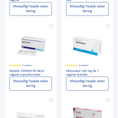
vaginal
№8
Mavjudligi haqida xabar
Mavjudligi haqida xabar
bering
bering
2 sharhni
2 sharhni
Nistatin 500000 ED №10
Mikonazol 100 mg № 7
vaginal supozitoriyalar
vaginal shamlar
Mavjudligi haqida xabar
Mavjudligi haqida xabar
bering
bering