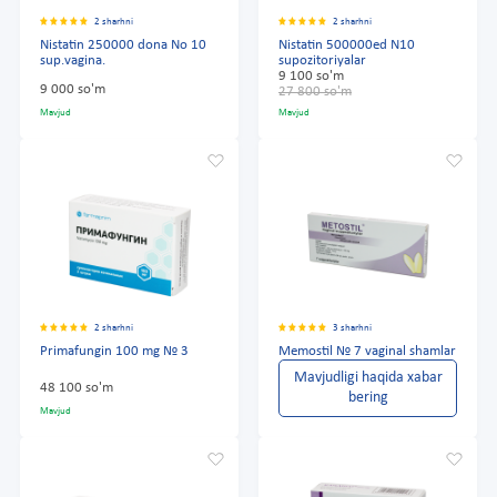
2 sharhni
2 sharhni
Nistatin 250000 dona No 10
Nistatin 500000ed N10
sup.vagina.
supozitoriyalar
9 100 so'm
9 000 so'm
27 800 so'm
Mavjud
Mavjud
2 sharhni
3 sharhni
Primafungin 100 mg № 3
Memostil № 7 vaginal shamlar
Mavjudligi haqida xabar
48 100 so'm
bering
Mavjud