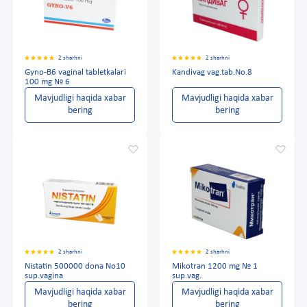
2 sharhni
2 sharhni
Gyno-B6 vaginal tabletkalari
Kandivag vag.tab.No.8
100 mg № 6
Mavjudligi haqida xabar
Mavjudligi haqida xabar
bering
bering
2 sharhni
2 sharhni
Nistatin 500000 dona No10
Mikotran 1200 mg № 1
sup.vagina
sup.vag.
Mavjudligi haqida xabar
Mavjudligi haqida xabar
bering
bering