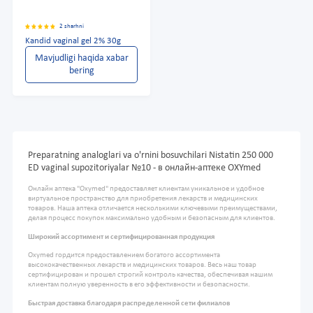
2 sharhni
Kandid vaginal gel 2% 30g
Mavjudligi haqida xabar
bering
Preparatning analoglari va o'rnini bosuvchilari Nistatin 250 000
ED vaginal supozitoriyalar №10 - в онлайн-аптеке OXYmed
Онлайн аптека "Oxymed" предоставляет клиентам уникальное и удобное
виртуальное пространство для приобретения лекарств и медицинских
товаров. Наша аптека отличается несколькими ключевыми преимуществами,
делая процесс покупок максимально удобным и безопасным для клиентов.
Широкий ассортимент и сертифицированная продукция
Oxymed гордится предоставлением богатого ассортимента
высококачественных лекарств и медицинских товаров. Весь наш товар
сертифицирован и прошел строгий контроль качества, обеспечивая нашим
клиентам полную уверенность в его эффективности и безопасности.
Быстрая доставка благодаря распределенной сети филиалов