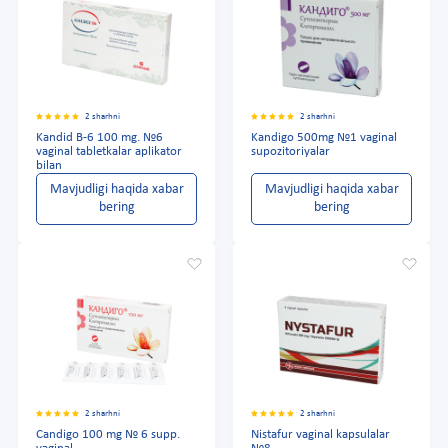
2 sharhni
2 sharhni
Kandid B-6 100 mg. №6
Kandigo 500mg №1 vaginal
vaginal tabletkalar aplikator
supozitoriyalar
bilan
Mavjudligi haqida xabar
Mavjudligi haqida xabar
bering
bering
2 sharhni
2 sharhni
Candigo 100 mg № 6 supp.
Nistafur vaginal kapsulalar