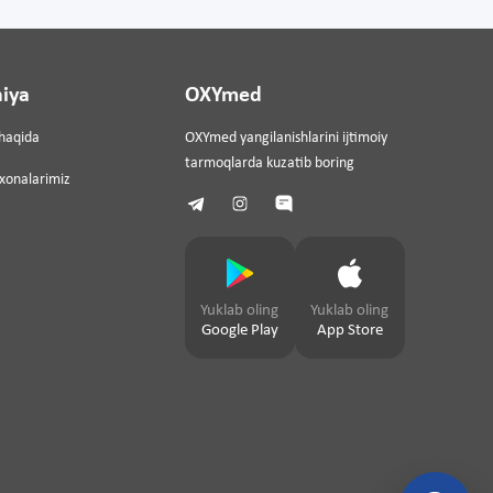
iya
OXYmed
haqida
OXYmed yangilanishlarini ijtimoiy
tarmoqlarda kuzatib boring
ixonalarimiz
Yuklab oling
Yuklab oling
Google Play
App Store