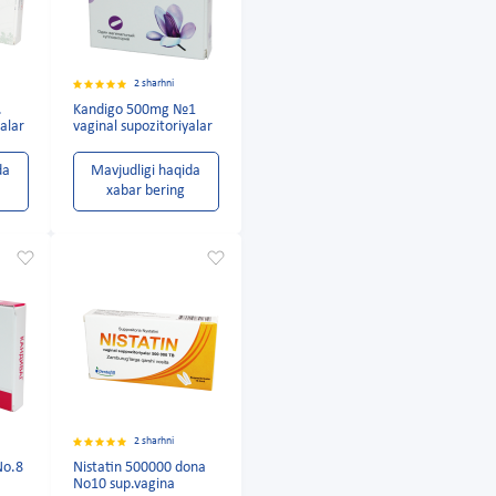
2 sharhni
.
Kandigo 500mg №1
alar
vaginal supozitoriyalar
da
Mavjudligi haqida
xabar bering
2 sharhni
No.8
Nistatin 500000 dona
No10 sup.vagina