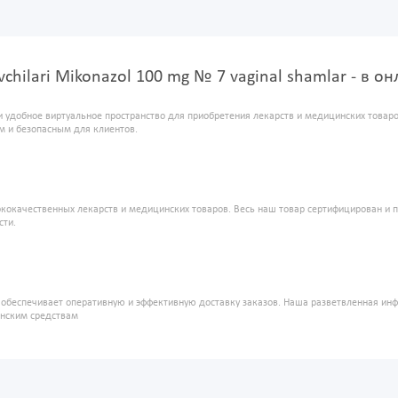
suvchilari Mikonazol 100 mg № 7 vaginal shamlar - в 
и удобное виртуальное пространство для приобретения лекарств и медицинских това
м и безопасным для клиентов.
кокачественных лекарств и медицинских товаров. Весь наш товар сертифицирован и 
сти.
" обеспечивает оперативную и эффективную доставку заказов. Наша разветвленная ин
инским средствам