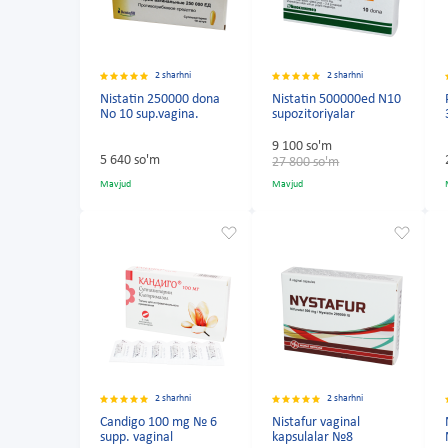
2 sharhni
2 sharhni
Nistatin 250000 dona
Nistatin 500000ed N10
No 10 sup.vagina.
supozitoriyalar
9 100 so'm
5 640 so'm
27 800 so'm
Mavjud
Mavjud
2 sharhni
2 sharhni
Candigo 100 mg № 6
Nistafur vaginal
supp. vaginal
kapsulalar №8