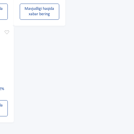
da
Mavjudligi haqida
xabar bering
 2%
da