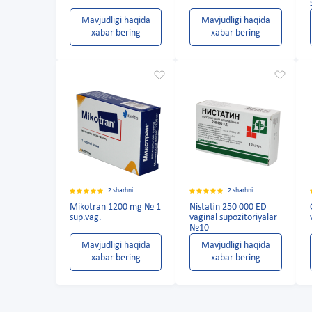
Mavjudligi haqida
Mavjudligi haqida
xabar bering
xabar bering
2 sharhni
2 sharhni
Mikotran 1200 mg № 1
Nistatin 250 000 ED
sup.vag.
vaginal supozitoriyalar
№10
Mavjudligi haqida
Mavjudligi haqida
xabar bering
xabar bering