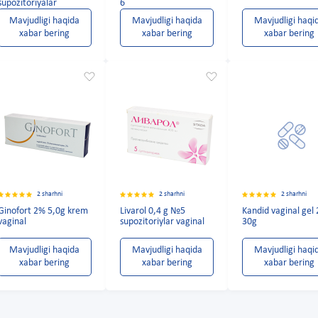
supozitoriyalar
6
Mavjudligi haqida
Mavjudligi haqida
Mavjudligi haqi
xabar bering
xabar bering
xabar bering
2 sharhni
2 sharhni
2 sharhni
Ginofort 2% 5,0g krem
Livarol 0,4 g №5
Kandid vaginal gel
vaginal
supozitoriylar vaginal
30g
Mavjudligi haqida
Mavjudligi haqida
Mavjudligi haqi
xabar bering
xabar bering
xabar bering