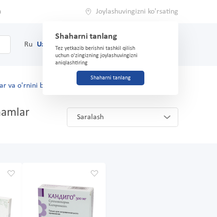
a
Joylashuvingizni ko'rsating
Shaharni tanlang
0
Savat
Ru
Uz
(71) 200-03-03
Tez yetkazib berishni tashkil qilish
uchun o'zingizning joylashuvingizni
aniqlashtiring
Shaharni tanlang
ar va o'rnini bosuvchilar
hamlar
Saralash