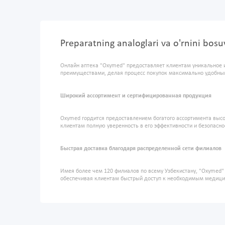
Preparatning analoglari va o'rnini bo
Онлайн аптека "Oxymed" предоставляет клиентам уникальное 
преимуществами, делая процесс покупок максимально удобны
Широкий ассортимент и сертифицированная продукция
Oxymed гордится предоставлением богатого ассортимента высо
клиентам полную уверенность в его эффективности и безопасно
Быстрая доставка благодаря распределенной сети филиалов
Имея более чем 120 филиалов по всему Узбекистану, "Oxymed
обеспечивая клиентам быстрый доступ к необходимым медиц