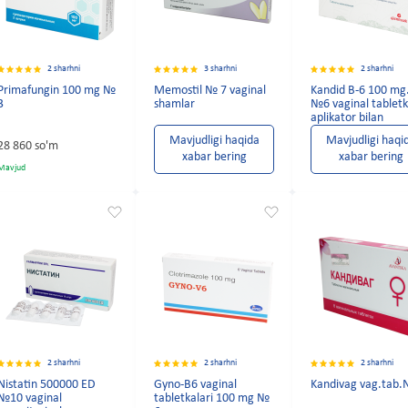
2 sharhni
3 sharhni
2 sharhni
Primafungin 100 mg №
Memostil № 7 vaginal
Kandid B-6 100 mg
3
shamlar
№6 vaginal tabletk
aplikator bilan
Mavjudligi haqida
Mavjudligi haqi
28 860 so'm
xabar bering
xabar bering
Mavjud
2 sharhni
2 sharhni
2 sharhni
Nistatin 500000 ED
Gyno-B6 vaginal
Kandivag vag.tab.
№10 vaginal
tabletkalari 100 mg №