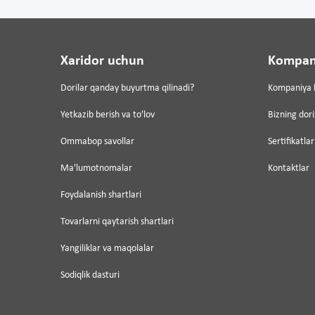
Xaridor uchun
Kompan
Dorilar qanday buyurtma qilinadi?
Kompaniya 
Yetkazib berish va to'lov
Bizning dor
Ommabop savollar
Sertifikatlar
Ma'lumotnomalar
Kontaktlar
Foydalanish shartlari
Tovarlarni qaytarish shartlari
Yangiliklar va maqolalar
Sodiqlik dasturi