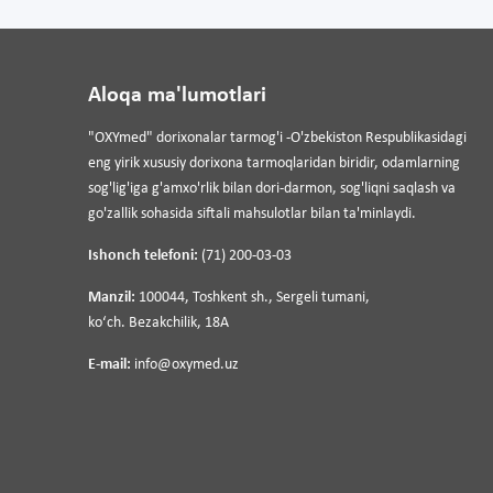
Aloqa ma'lumotlari
"OXYmed" dorixonalar tarmog'i -O'zbekiston Respublikasidagi
eng yirik xususiy dorixona tarmoqlaridan biridir, odamlarning
sog'lig'iga g'amxo'rlik bilan dori-darmon, sog'liqni saqlash va
go'zallik sohasida siftali mahsulotlar bilan ta'minlaydi.
Ishonch telefoni:
(71) 200-03-03
Manzil:
100044, Toshkent sh., Sergeli tumani,
koʻch. Bezakchilik, 18A
E-mail:
info@oxymed.uz