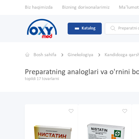
Biz haqimizda
Bizning dorixonalarimiz
Ma'lumot
Katalog
Bosh sahifa
Ginekologiya
Kandidozga qarsh
Preparatning analoglari va o'rnini 
topildi 17 tovarlarni