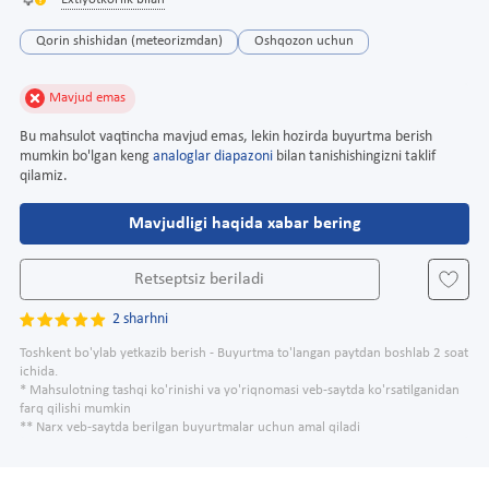
Extiyotkorlik bilan
Qorin shishidan (meteorizmdan)
Oshqozon uchun
Mavjud emas
Bu mahsulot vaqtincha mavjud emas, lekin hozirda buyurtma berish
mumkin bo'lgan keng
analoglar diapazoni
bilan tanishishingizni taklif
qilamiz.
Mavjudligi haqida xabar bering
Retseptsiz beriladi
2 sharhni
Toshkent bo'ylab yetkazib berish - Buyurtma to'langan paytdan boshlab 2 soat
ichida.
* Mahsulotning tashqi ko'rinishi va yo'riqnomasi veb-saytda ko'rsatilganidan
farq qilishi mumkin
** Narx veb-saytda berilgan buyurtmalar uchun amal qiladi