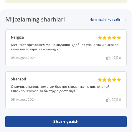
Mijozlarning sharhlari
Hammasini ko'rsatish
Nargiza
Метигаст превзошел мои ожидания. Удобная упаковка и высокое
качество товара. Рекомендую!
05 August 2024
0
0
Shahzod
Отличные капли, помогли быстро справиться с диспепсией.
Спасибо Oxymed за быструю доставку!
05 August 2024
0
0
Sharh yozish