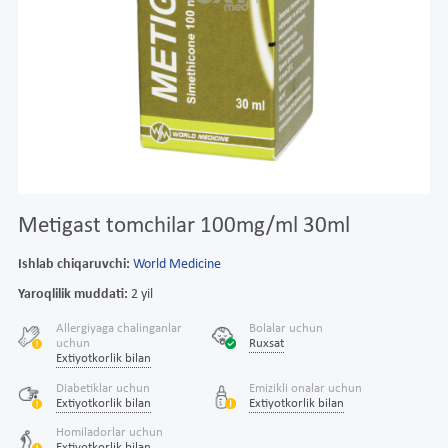
Metigast tomchilar 100mg/ml 30ml
Ishlab chiqaruvchi:
World Medicine
Yaroqlilik muddati:
2 yil
Allergiyaga chalinganlar
Bolalar uchun
uchun
Ruxsat
Extiyotkorlik bilan
Diabetiklar uchun
Emizikli onalar uchun
Extiyotkorlik bilan
Extiyotkorlik bilan
Homiladorlar uchun