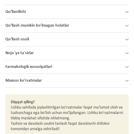
Qo'llanilishi
Qo'llash mumkin bo'lmagan holatlar
Qo'llash usuli
Nojo´ya ta´sirlar
Farmakologik xususiyatlari
Maxsus ko'rsatmalar
Diqqat qiling!
Ushbu sahifada joylashtirilgan ko'rsatmalar faqat ma'lumot olish va
tushunchaga ega bo'lish uchun mo'ljallangan. Ushbu ko'rsatmalarni
tibbiy maslahat sifatida ishlatmang.
Tashxis va davolash usulini tanlash faqat davolovchi shifokor
tomonidan amalga oshiriladi!