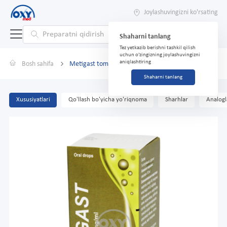
Joylashuvingizni ko'rsating
Shaharni tanlang
Tez yetkazib berishni tashkil qilish
uchun o'zingizning joylashuvingizni
aniqlashtiring
Bosh sahifa
Metigast tomchilar 100mg/ml 30ml
Shaharni tanlang
Xususiyatlari
Qo'llash bo'yicha yo'riqnoma
Sharhlar
Analogl