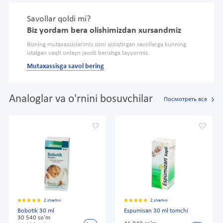
Savollar qoldi mi?
Biz yordam bera olishimizdan xursandmiz
Bizning mutaxassislarimiz sizni qiziqtirgan savollarga kunning
istalgan vaqti onlayn javob berishga tayyormiz.
Mutaxassisga savol bering
Analoglar va o'rnini bosuvchilar
Посмотреть все
2 sharhni
2 sharhni
Bobotik 30 ml
Espumisan 30 ml tomchi
30 540 so'm