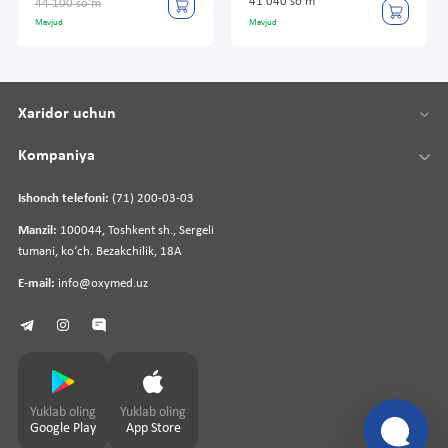
41 040 so'm
44 100 so'm
Mavjud
Mavjud
Xaridor uchun
Kompaniya
Ishonch telefoni:
(71) 200-03-03
Manzil:
100044, Toshkent sh., Sergeli
tumani, koʻch. Bezakchilik, 18A
E-mail:
info@oxymed.uz
Yuklab oling
Yuklab oling
Google Play
App Store