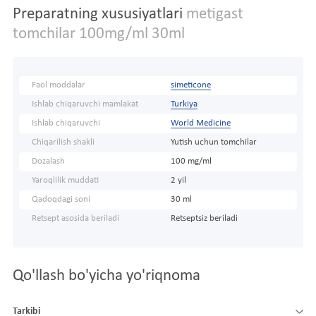
Preparatning xususiyatlari
metigast
tomchilar 100mg/ml 30ml
Faol moddalar
simeticone
Ishlab chiqaruvchi mamlakat
Turkiya
Ishlab chiqaruvchi
World Medicine
Chiqarilish shakli
Yutish uchun tomchilar
Dozalash
100 mg/ml
Yaroqlilik muddati
2 yil
Qadoqdagi soni
30 ml
Retsept asosida beriladi
Retseptsiz beriladi
Qo'llash bo'yicha yo'riqnoma
Tarkibi