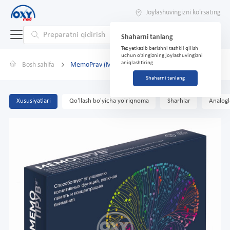
Joylashuvingizni ko'rsating
Shaharni tanlang
Tez yetkazib berishni tashkil qilish
uchun o'zingizning joylashuvingizni
aniqlashtiring
Bosh sahifa
MemoPrav (MemoProve) №30 tablet.
Shaharni tanlang
Xususiyatlari
Qo'llash bo'yicha yo'riqnoma
Sharhlar
Analogl