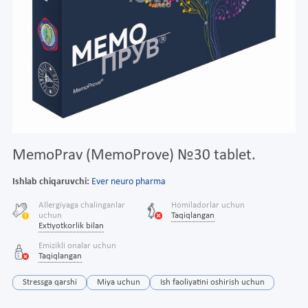
MemoPrav (MemoProve) №30 tablet.
Ishlab chiqaruvchi:
Ever neuro pharma
Allergiyaga chalinganlar
Homiladorlar uchun
uchun
Taqiqlangan
Extiyotkorlik bilan
Emizikli onalar uchun
Taqiqlangan
Stressga qarshi
Miya uchun
Ish faoliyatini oshirish uchun