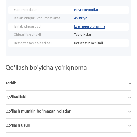
Faol moddalar
Neyropeptidlar
Ishlab chiqaruvchi mamlakat
Avstriya
Ishlab chiqaruvchi
Ever neuro pharma
Chiqarilish shakli
Tabletkalar
Retsept asosida beriladi
Retseptsiz beriladi
Qo'llash bo'yicha yo'riqnoma
Tarkibi
Qo'llanilishi
Qo'llash mumkin bo'lmagan holatlar
Qo'llash usuli