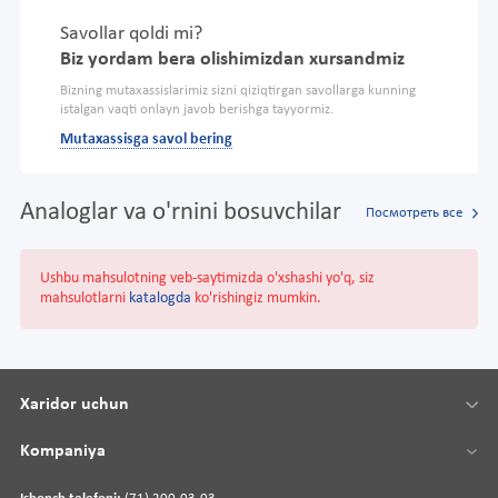
Savollar qoldi mi?
Biz yordam bera olishimizdan xursandmiz
Bizning mutaxassislarimiz sizni qiziqtirgan savollarga kunning
istalgan vaqti onlayn javob berishga tayyormiz.
Mutaxassisga savol bering
Analoglar va o'rnini bosuvchilar
Посмотреть все
Ushbu mahsulotning veb-saytimizda o'xshashi yo'q, siz
mahsulotlarni
katalogda
ko'rishingiz mumkin.
Xaridor uchun
Kompaniya