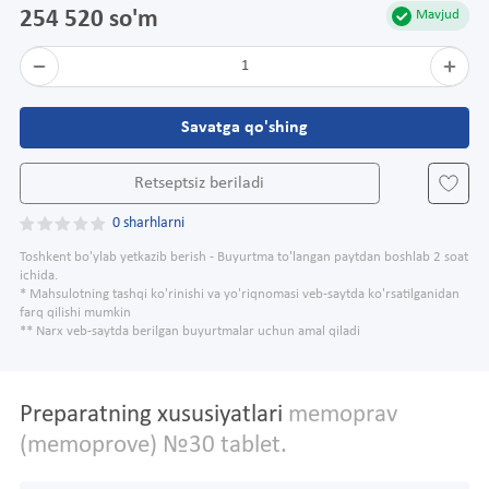
254 520 so'm
Mavjud
1
Savatga qo'shing
Retseptsiz beriladi
0 sharhlarni
Toshkent bo'ylab yetkazib berish - Buyurtma to'langan paytdan boshlab 2 soat
ichida.
* Mahsulotning tashqi ko'rinishi va yo'riqnomasi veb-saytda ko'rsatilganidan
farq qilishi mumkin
** Narx veb-saytda berilgan buyurtmalar uchun amal qiladi
Preparatning xususiyatlari
memoprav
(memoprove) №30 tablet.