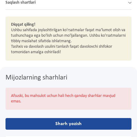
Saqlash shartlari
Diqqat qiling!
Ushbu sahifada joylashtirilgan ko'rsatmalar faqat ma'lumot olish va
tushunchaga ega bo'lish uchun mo'ljallangan. Ushbu ko'rsatmalarni
tibbiy maslahat sifatida ishlatmang.
Tashxis va davolash usulini tanlash faqat davolovchi shifokor
tomonidan amalga oshiriladi!
Mijozlarning sharhlari
Afsuski, bu mahsulot uchun hali hech qanday sharhlar mavjud
emas.
Sharh yozish