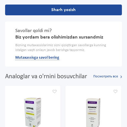
Sharh yozish
Savollar qoldi mi?
Biz yordam bera olishimizdan xursandmiz
Bizning mutaxassislarimiz sizni qiziqtirgan savollarga kunning
istalgan vaqti onlayn javob berishga tayyormiz.
Mutaxassisga savol bering
Analoglar va o'rnini bosuvchilar
Посмотреть все