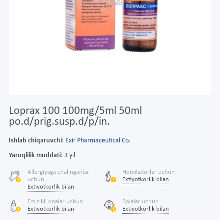
Loprax 100 100mg/5ml 50ml
po.d/prig.susp.d/p/in.
Ishlab chiqaruvchi:
Exir Pharmaceutical Co.
Yaroqlilik muddati:
3 yil
Allergiyaga chalinganlar
Homiladorlar uchun
uchun
Extiyotkorlik bilan
Extiyotkorlik bilan
Emizikli onalar uchun
Bolalar uchun
Extiyotkorlik bilan
Extiyotkorlik bilan