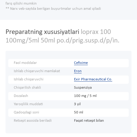
farq qilishi mumkin
** Narx veb-saytda berilgan buyurtmalar uchun amal qiladi
Preparatning xususiyatlari
loprax 100
100mg/5ml 50ml po.d/prig.susp.d/p/in.
Faol moddalar
Cefixime
Ishlab chiqaruvchi mamlakat
Eron
Ishlab chiqaruvchi
Exir Pharmaceutical Co.
Chiqarilish shakli
Suspenziya
Dozalash
100 mg / 5 ml
Yaroqlilik muddati
3 yil
Qadoqdagi soni
50 ml
Retsept asosida beriladi
Faqat retsept bilan