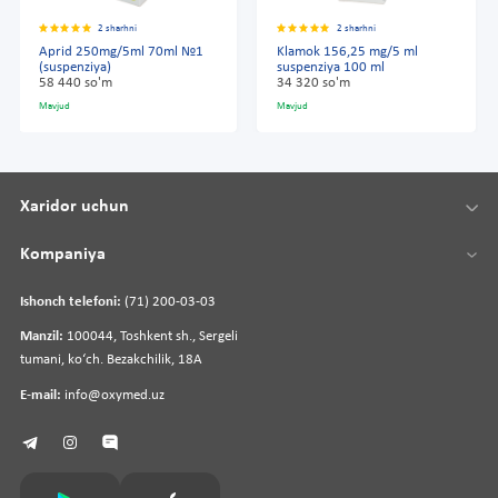
2 sharhni
2 sharhni
Aprid 250mg/5ml 70ml №1
Klamok 156,25 mg/5 ml
(suspenziya)
suspenziya 100 ml
58 440 so'm
34 320 so'm
Mavjud
Mavjud
Xaridor uchun
Kompaniya
Ishonch telefoni:
(71) 200-03-03
Manzil:
100044, Toshkent sh., Sergeli
tumani, koʻch. Bezakchilik, 18A
E-mail:
info@oxymed.uz