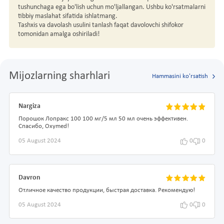
tushunchaga ega bo'lish uchun mo'ljallangan. Ushbu ko'rsatmalarni
tibbiy maslahat sifatida ishlatmang.
Tashxis va davolash usulini tanlash faqat davolovchi shifokor
tomonidan amalga oshiriladi!
Mijozlarning sharhlari
Hammasini ko'rsatish
Nargiza
Порошок Лопракс 100 100 мг/5 мл 50 мл очень эффективен.
Спасибо, Oxymed!
05 August 2024
0
0
Davron
Отличное качество продукции, быстрая доставка. Рекомендую!
05 August 2024
0
0