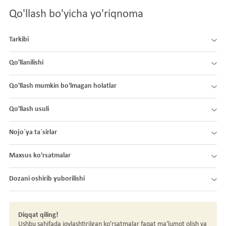
Qo'llash bo'yicha yo'riqnoma
Tarkibi
Qo'llanilishi
Qo'llash mumkin bo'lmagan holatlar
Qo'llash usuli
Nojo´ya ta´sirlar
Maxsus ko'rsatmalar
Dozani oshirib yuborilishi
Diqqat qiling!
Ushbu sahifada joylashtirilgan ko'rsatmalar faqat ma'lumot olish va