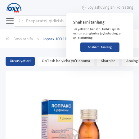
Joylashuvingizni ko'rsating
Shaharni tanlang
Tez yetkazib berishni tashkil qilish
uchun o'zingizning joylashuvingizni
aniqlashtiring
Bosh sahifa
Loprax 100 100mg/5ml 50ml po.d/prig.susp.d/p/in.
Shaharni tanlang
Xususiyatlari
Qo'llash bo'yicha yo'riqnoma
Sharhlar
Analogl