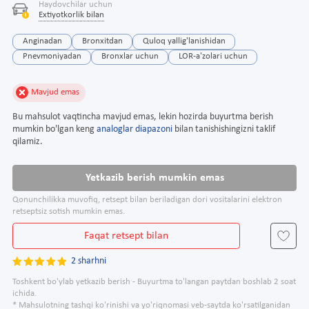
Haydovchilar uchun
Extiyotkorlik bilan
Anginadan
Bronxitdan
Quloq yallig'lanishidan
Pnevmoniyadan
Bronxlar uchun
LOR-a'zolari uchun
Mavjud emas
Bu mahsulot vaqtincha mavjud emas, lekin hozirda buyurtma berish
mumkin bo'lgan keng
analoglar diapazoni
bilan tanishishingizni taklif
qilamiz.
Yetkazib berish mumkin emas
Qonunchilikka muvofiq, retsept bilan beriladigan dori vositalarini elektron
retseptsiz sotish mumkin emas.
Faqat retsept bilan
2 sharhni
Toshkent bo'ylab yetkazib berish - Buyurtma to'langan paytdan boshlab 2 soat
ichida.
* Mahsulotning tashqi ko'rinishi va yo'riqnomasi veb-saytda ko'rsatilganidan