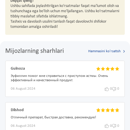
Diqqat qiling!
Ushbu sahifada joylashtirilgan ko'rsatmalar faqat ma'lumot olish va
tushunchaga ega bo'lish uchun mo'ljallangan. Ushbu ko'rsatmalarni
tibbiy maslahat sifatida ishlatmang.
Tashxis va davolash usulini tanlash faqat davolovchi shifokor
tomonidan amalga oshiriladi!
Mijozlarning sharhlari
Hammasini ko'rsatish
Gulnoza
Эуфиллин помог мне справиться с приступом астмы. Очень
эффективный и качественный продукт.
06 August 2024
0
0
Dilshod
Отличный препарат, быстрая доставка, рекомендую!
06 August 2024
0
0