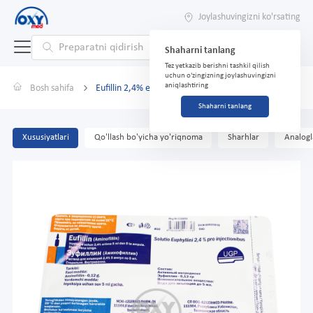
Joylashuvingizni ko'rsating
Shaharni tanlang
Tez yetkazib berishni tashkil qilish
uchun o'zingizning joylashuvingizni
aniqlashtiring
Bosh sahifa
Eufillin 2,4% eritma 5ml №5 in'ektsiya uchun eritma
Shaharni tanlang
Xususiyatlari
Qo'llash bo'yicha yo'riqnoma
Sharhlar
Analogl