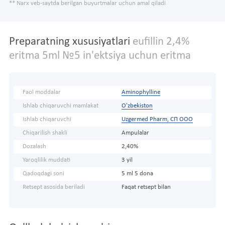
** Narx veb-saytda berilgan buyurtmalar uchun amal qiladi
Preparatning xususiyatlari
eufillin 2,4%
eritma 5ml №5 in'ektsiya uchun eritma
Faol moddalar
Aminophylline
Ishlab chiqaruvchi mamlakat
O'zbekiston
Ishlab chiqaruvchi
Uzgermed Pharm, СП ООО
Chiqarilish shakli
Ampulalar
Dozalash
2,40%
Yaroqlilik muddati
3 yil
Qadoqdagi soni
5 ml 5 dona
Retsept asosida beriladi
Faqat retsept bilan