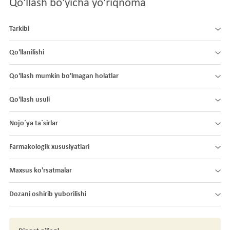
Qo'llash bo'yicha yo'riqnoma
Tarkibi
Qo'llanilishi
Qo'llash mumkin bo'lmagan holatlar
Qo'llash usuli
Nojo´ya ta´sirlar
Farmakologik xususiyatlari
Maxsus ko'rsatmalar
Dozani oshirib yuborilishi