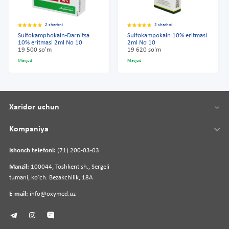
2 sharhni
2 sharhni
Sulfokamphokain-Darnitsa
Sulfokampokain 10% eritmasi
10% eritmasi 2ml No 10
2ml No 10
19 500 so'm
19 620 so'm
Mavjud
Mavjud
Xaridor uchun
Kompaniya
Ishonch telefoni:
(71) 200-03-03
Manzil:
100044, Toshkent sh., Sergeli
tumani, koʻch. Bezakchilik, 18A
E-mail:
info@oxymed.uz