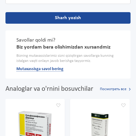
Sharh yozish
Savollar qoldi mi?
Biz yordam bera olishimizdan xursandmiz
Bizning mutaxassislarimiz sizni qiziqtirgan savollarga kunning
istalgan vaqti onlayn javob berishga tayyormiz.
Mutaxassisga savol bering
Analoglar va o'rnini bosuvchilar
Посмотреть все