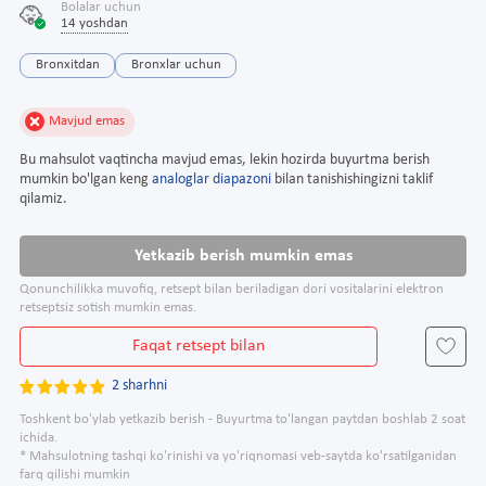
Bolalar uchun
14 yoshdan
Bronxitdan
Bronxlar uchun
Mavjud emas
Bu mahsulot vaqtincha mavjud emas, lekin hozirda buyurtma berish
mumkin bo'lgan keng
analoglar diapazoni
bilan tanishishingizni taklif
qilamiz.
Yetkazib berish mumkin emas
Qonunchilikka muvofiq, retsept bilan beriladigan dori vositalarini elektron
retseptsiz sotish mumkin emas.
Faqat retsept bilan
2 sharhni
Toshkent bo'ylab yetkazib berish - Buyurtma to'langan paytdan boshlab 2 soat
ichida.
* Mahsulotning tashqi ko'rinishi va yo'riqnomasi veb-saytda ko'rsatilganidan
farq qilishi mumkin