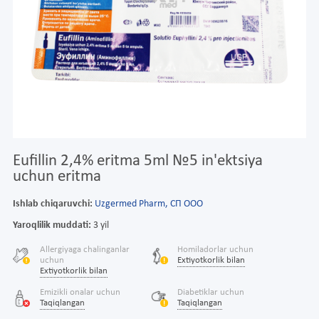
Eufillin 2,4% eritma 5ml №5 in'ektsiya
uchun eritma
Ishlab chiqaruvchi:
Uzgermed Pharm, СП ООО
Yaroqlilik muddati:
3 yil
Allergiyaga chalinganlar
Homiladorlar uchun
uchun
Extiyotkorlik bilan
Extiyotkorlik bilan
Emizikli onalar uchun
Diabetiklar uchun
Taqiqlangan
Taqiqlangan