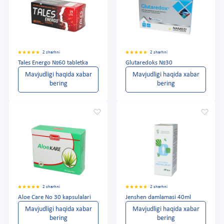
2 sharhni
2 sharhni
Tales Energo №60 tabletka
Glutaredoks №30
Mavjudligi haqida xabar
Mavjudligi haqida xabar
bering
bering
2 sharhni
2 sharhni
Aloe Care No 30 kapsulalari
Jenshen damlamasi 40ml
Mavjudligi haqida xabar
Mavjudligi haqida xabar
bering
bering