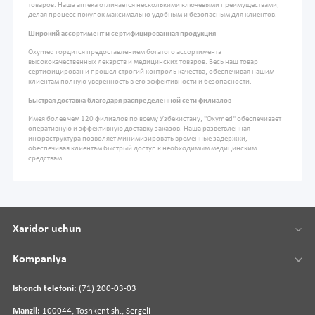
товаров. Наша аптека отличается несколькими ключевыми преимуществами,
делая процесс покупок максимально удобным и безопасным для клиентов.
Широкий ассортимент и сертифицированная продукция
Oxymed гордится предоставлением богатого ассортимента
высококачественных лекарств и медицинских товаров. Весь наш товар
сертифицирован и прошел строгий контроль качества, обеспечивая нашим
клиентам полную уверенность в его эффективности и безопасности.
Быстрая доставка благодаря распределенной сети филиалов
Имея более чем 120 филиалов по всему Узбекистану, "Oxymed" обеспечивает
оперативную и эффективную доставку заказов. Наша разветвленная
инфраструктура позволяет минимизировать временные задержки,
обеспечивая клиентам быстрый доступ к необходимым медицинским
средствам
Xaridor uchun
Kompaniya
Ishonch telefoni:
(71) 200-03-03
Manzil:
100044, Toshkent sh., Sergeli