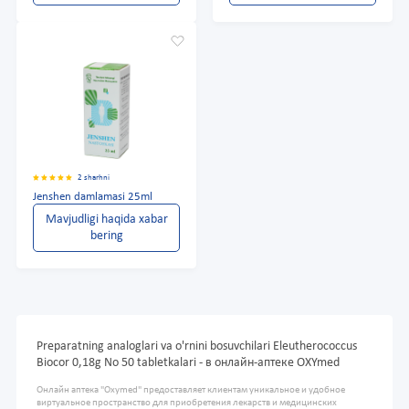
2 sharhni
Jenshen damlamasi 25ml
Mavjudligi haqida xabar
bering
Preparatning analoglari va o'rnini bosuvchilari Eleutherococcus
Biocor 0,18g No 50 tabletkalari - в онлайн-аптеке OXYmed
Онлайн аптека "Oxymed" предоставляет клиентам уникальное и удобное
виртуальное пространство для приобретения лекарств и медицинских