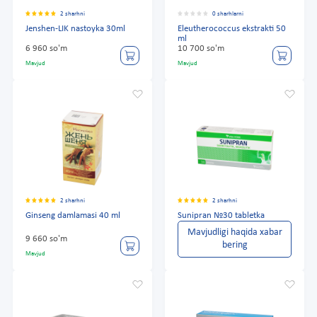
2 sharhni
0 sharhlarni
Jenshen-LIK nastoyka 30ml
Eleutherococcus ekstrakti 50
ml
6 960 so'm
10 700 so'm
Mavjud
Mavjud
2 sharhni
2 sharhni
Ginseng damlamasi 40 ml
Sunipran №30 tabletka
Mavjudligi haqida xabar
9 660 so'm
bering
Mavjud