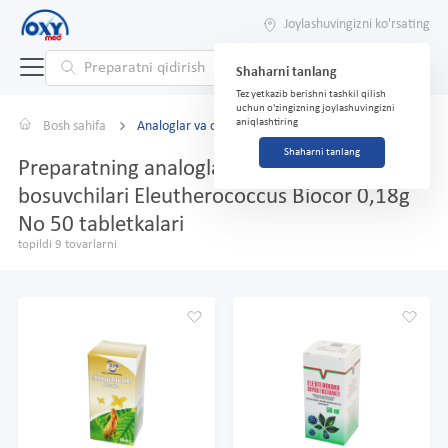
Joylashuvingizni ko'rsating
Shaharni tanlang
Tez yetkazib berishni tashkil qilish
uchun o'zingizning joylashuvingizni
aniqlashtiring
Bosh sahifa
Analoglar va o'rnini bosuvchilar
Shaharni tanlang
Preparatning analoglari va o'rnini
bosuvchilari Eleutherococcus Biocor 0,18g
No 50 tabletkalari
topildi 9 tovarlarni