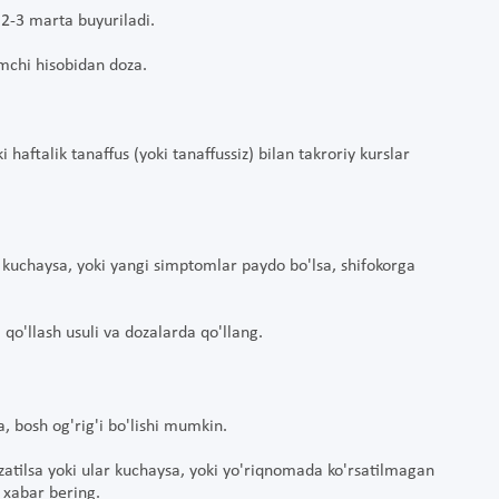
 2-3 marta buyuriladi.
omchi hisobidan doza.
haftalik tanaffus (yoki tanaffussiz) bilan takroriy kurslar
kuchaysa, yoki yangi simptomlar paydo bo'lsa, shifokorga
 qo'llash usuli va dozalarda qo'llang.
a, bosh og'rig'i bo'lishi mumkin.
uzatilsa yoki ular kuchaysa, yoki yo'riqnomada ko'rsatilmagan
a xabar bering.