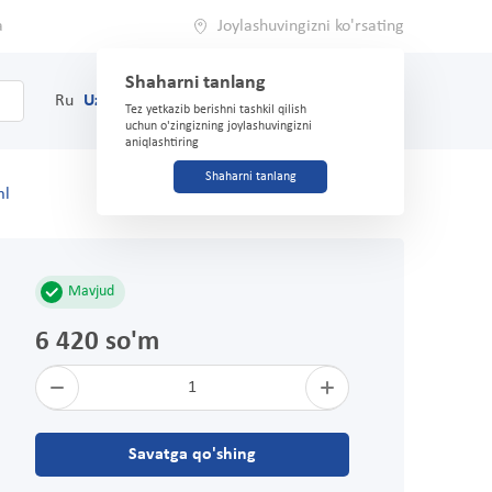
a
Joylashuvingizni ko'rsating
Shaharni tanlang
0
Savat
Ru
Uz
(71) 200-03-03
Tez yetkazib berishni tashkil qilish
uchun o'zingizning joylashuvingizni
aniqlashtiring
Shaharni tanlang
ml
Mavjud
6 420 so'm
1
Savatga qo'shing