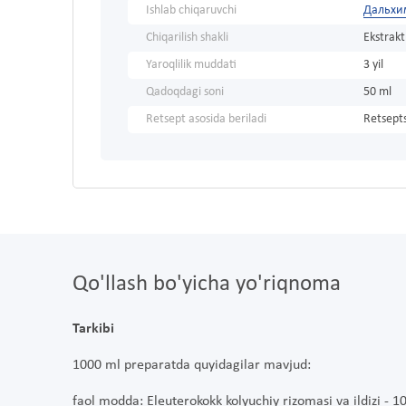
Ishlab chiqaruvchi
Дальхи
Chiqarilish shakli
Ekstrakt
Yaroqlilik muddati
3 yil
Qadoqdagi soni
50 ml
Retsept asosida beriladi
Retsepts
Qo'llash bo'yicha yo'riqnoma
Tarkibi
1000 ml preparatda quyidagilar mavjud:
faol modda: Eleuterokokk kolyuchiy rizomasi va ildizi - 1