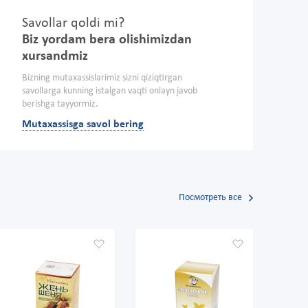
Savollar qoldi mi?
Biz yordam bera olishimizdan
xursandmiz
Bizning mutaxassislarimiz sizni qiziqtirgan
savollarga kunning istalgan vaqti onlayn javob
berishga tayyormiz.
Mutaxassisga savol bering
Посмотреть все