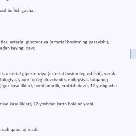
osil bo‘lishigacha.
tlar, arterial gipotenziya (arterial bosimning pasayishi),
yadan keyingi davr.
k, arterial gipertenziya (arterial bosimning oshishi), yurak
tologiya, yuqori qo'zg'aluvchanlik, epilepsiya, tutqanoq
li jigar kasalliklari, homiladorlik, emizish davri, 12 yoshgacha
miya kasalliklari, 12 yoshdan katta bolalar yoshi.
qali qabul qilinadi.