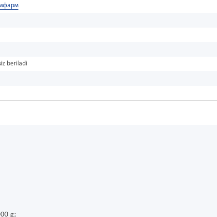
мфарм
iz beriladi
000 g;