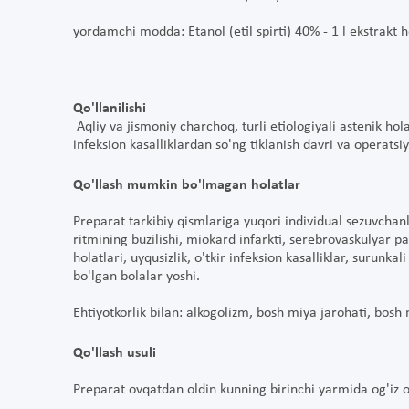
yordamchi modda: Etanol (etil spirti) 40% - 1 l ekstrakt h
Qo'llanilishi
Aqliy va jismoniy charchoq, turli etiologiyali astenik hola
infeksion kasalliklardan so'ng tiklanish davri va operatsi
Qo'llash mumkin bo'lmagan holatlar
Preparat tarkibiy qismlariga yuqori individual sezuvchanli
ritmining buzilishi, miokard infarkti, serebrovaskulyar pa
holatlari, uyqusizlik, o'tkir infeksion kasalliklar, surunka
bo'lgan bolalar yoshi.
Ehtiyotkorlik bilan: alkogolizm, bosh miya jarohati, bosh 
Qo'llash usuli
Preparat ovqatdan oldin kunning birinchi yarmida og'iz or