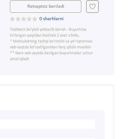
Retseptsiz beriladi
0 sharhlarni
Toshkent bo'ylab yetkazib berish - Buyurtma
to'langan paytdan boshlab 2 soat ichida.
* Mahsulotning tashqi ko'rinishi va yo'riqnomasi
veb-saytda ko'rsatilganidan farq qilishi mumkin
** Narx veb-saytda berilgan buyurtmalar uchun
amal qiladi