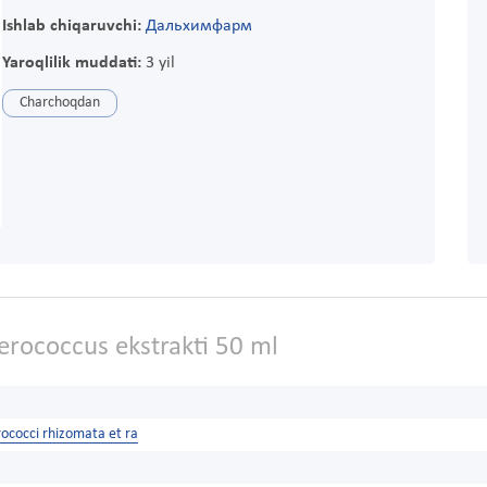
Ishlab chiqaruvchi:
Дальхимфарм
Yaroqlilik muddati:
3 yil
Charchoqdan
erococcus ekstrakti 50 ml
ococci rhizomata et ra