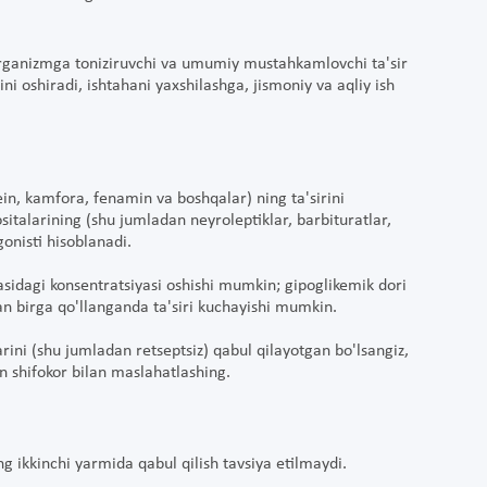
 organizmga toniziruvchi va umumiy mustahkamlovchi ta'sir
i oshiradi, ishtahani yaxshilashga, jismoniy va aqliy ish
ein, kamfora, fenamin va boshqalar) ning ta'sirini
sitalarining (shu jumladan neyroleptiklar, barbituratlar,
agonisti hisoblanadi.
sidagi konsentratsiyasi oshishi mumkin; gipoglikemik dori
lan birga qo'llanganda ta'siri kuchayishi mumkin.
arini (shu jumladan retseptsiz) qabul qilayotgan bo'lsangiz,
in shifokor bilan maslahatlashing.
ng ikkinchi yarmida qabul qilish tavsiya etilmaydi.