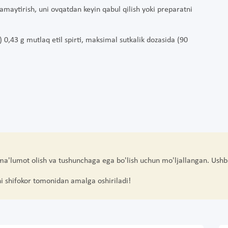
amaytirish, uni ovqatdan keyin qabul qilish yoki preparatni
0,43 g mutlaq etil spirti, maksimal sutkalik dozasida (90
 ma'lumot olish va tushunchaga ega bo'lish uchun mo'ljallangan. Ushb
hi shifokor tomonidan amalga oshiriladi!