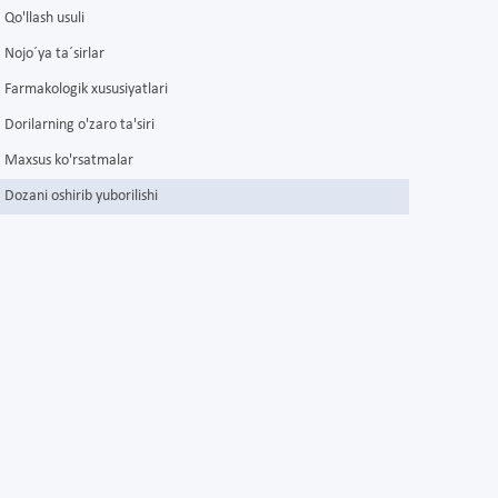
Qo'llash usuli
Nojo´ya ta´sirlar
Farmakologik xususiyatlari
Dorilarning o'zaro ta'siri
Maxsus ko'rsatmalar
Dozani oshirib yuborilishi