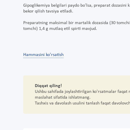
Gipoglikemiya belgilari paydo bo'lsa, preparat dozasini k
bekor qilish tavsiya etiladi.
Preparatning maksimal bir martalik dozasida (30 tomchi) 
tomchi) 1,4 g mutlaq etil spirti mavjud.
Hammasini ko'rsatish
Diqqat qiling!
Ushbu sahifada joylashtirilgan ko'rsatmalar faqat
maslahat sifatida ishlatmang.
Tashxis va davolash usulini tanlash faqat davolovc