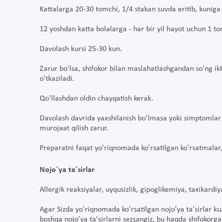
Kattalarga 20-30 tomchi, 1/4 stakan suvda eritib, kuniga
12 yoshdan katta bolalarga - har bir yil hayot uchun 1 t
Davolash kursi 25-30 kun.
Zarur bo'lsa, shifokor bilan maslahatlashgandan so'ng ikki 
o'tkaziladi.
Qo'llashdan oldin chayqatish kerak.
Davolash davrida yaxshilanish bo'lmasa yoki simptomlar 
murojaat qilish zarur.
Preparatni faqat yo'riqnomada ko'rsatilgan ko'rsatmalar,
Nojo´ya ta´sirlar
Allergik reaksiyalar, uyqusizlik, gipoglikemiya, taxikardiy
Agar Sizda yo'riqnomada ko'rsatilgan nojo'ya ta'sirlar k
boshqa nojo'ya ta'sirlarni sezsangiz, bu haqda shifokorg