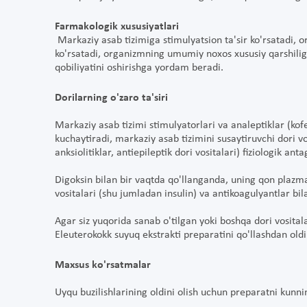
Farmakologik xususiyatlari
Markaziy asab tizimiga stimulyatsion ta'sir ko'rsatadi,
ko'rsatadi, organizmning umumiy noxos xususiy qarshiligin
qobiliyatini oshirishga yordam beradi.
Dorilarning o'zaro ta'siri
Markaziy asab tizimi stimulyatorlari va analeptiklar (kof
kuchaytiradi, markaziy asab tizimini susaytiruvchi dori vo
anksiolitiklar, antiepileptik dori vositalari) fiziologik ant
Digoksin bilan bir vaqtda qo'llanganda, uning qon plazma
vositalari (shu jumladan insulin) va antikoagulyantlar bi
Agar siz yuqorida sanab o'tilgan yoki boshqa dori vosital
Eleuterokokk suyuq ekstrakti preparatini qo'llashdan old
Maxsus ko'rsatmalar
Uyqu buzilishlarining oldini olish uchun preparatni kunni