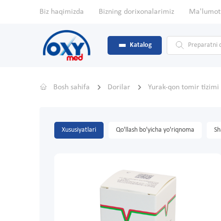
Biz haqimizda
Bizning dorixonalarimiz
Ma'lumot
Katalog
Bosh sahifa
Dorilar
Yurak-qon tomir tizimi
Xususiyatlari
Qo'llash bo'yicha yo'riqnoma
Sh