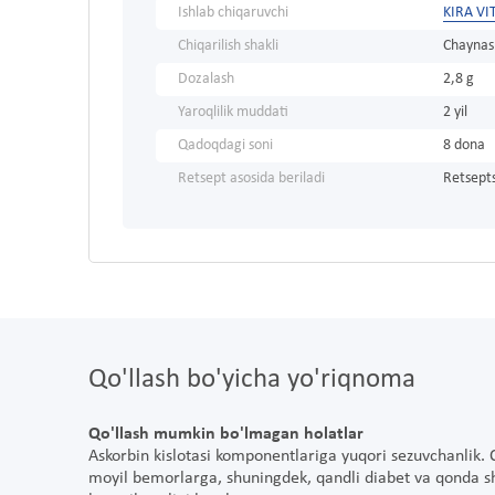
Ishlab chiqaruvchi
KIRA V
Chiqarilish shakli
Chaynash
Dozalash
2,8 g
Yaroqlilik muddati
2 yil
Qadoqdagi soni
8 dona
Retsept asosida beriladi
Retsepts
Qo'llash bo'yicha yo'riqnoma
Qo'llash mumkin bo'lmagan holatlar
Askorbin kislotasi komponentlariga yuqori sezuvchanlik. 
moyil bemorlarga, shuningdek, qandli diabet va qonda s