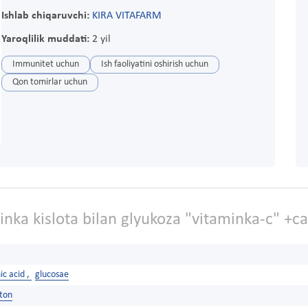
Ishlab chiqaruvchi:
KIRA VITAFARM
Yaroqlilik muddati:
2 yil
Immunitet uchun
Ish faoliyatini oshirish uchun
Qon tomirlar uchun
inka kislota bilan glyukoza "vitaminka-c" +
ic acid ,
glucosae
ston