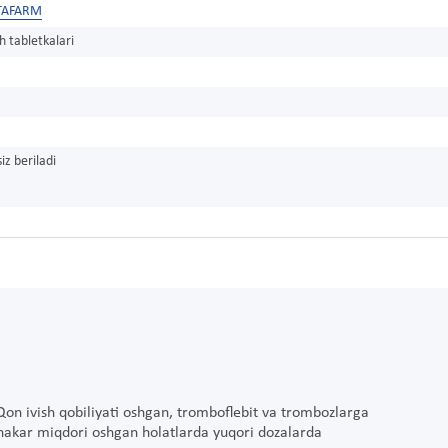
ITAFARM
 tabletkalari
iz beriladi
Qon ivish qobiliyati oshgan, tromboflebit va trombozlarga
hakar miqdori oshgan holatlarda yuqori dozalarda