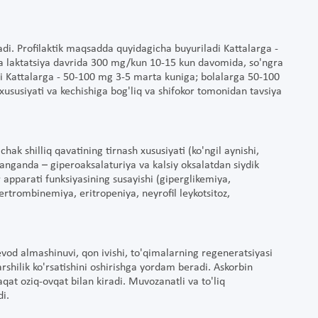
nadi. Profilaktik maqsadda quyidagicha buyuriladi Kattalarga -
a laktatsiya davrida 300 mg/kun 10-15 kun davomida, so'ngra
 Kattalarga - 50-100 mg 3-5 marta kuniga; bolalarga 50-100
ususiyati va kechishiga bog'liq va shifokor tomonidan tavsiya
hak shilliq qavatining tirnash xususiyati (ko'ngil aynishi,
langanda – giperoaksalaturiya va kalsiy oksalatdan siydik
ar apparati funksiyasining susayishi (giperglikemiya,
pertrombinemiya, eritropeniya, neyrofil leykotsitoz,
levod almashinuvi, qon ivishi, to'qimalarning regeneratsiyasi
rshilik ko'rsatishini oshirishga yordam beradi. Askorbin
aqat oziq-ovqat bilan kiradi. Muvozanatli va to'liq
i.