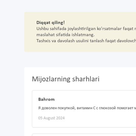
Diqqat qiling!
Ushbu sahifada joylashtirilgan ko'rsatmalar faqat
maslahat sifatida ishlatmang.
Tashxis va davolash usulini tanlash faqat davolovc
Mijozlarning sharhlari
Bahrom
Я доволен покупкой, витамин С с глюкозой помогает 
05 August 2024