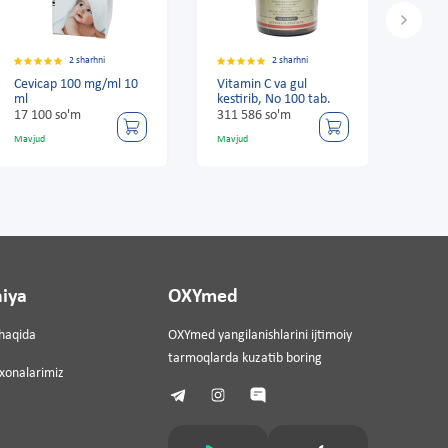
arhni
2 sharhni
2 sharhni
 mg/ml 10
Vitamin C va gul
Cevicap 100 mg/ml 
kestirib, No 100 tab.
ml
311 586 so'm
17 100 so'm
Mavjud
Mavjud
iya
OXYmed
haqida
OXYmed yangilanishlarini ijtimoiy
tarmoqlarda kuzatib boring
ixonalarimiz