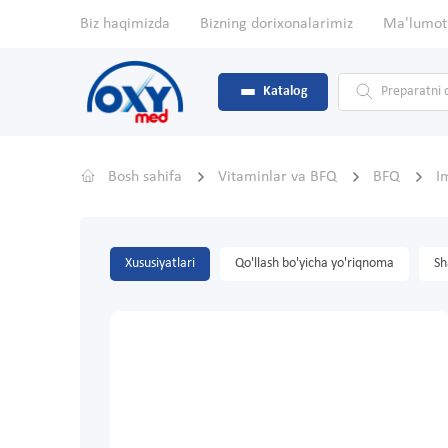
Biz haqimizda
Bizning dorixonalarimiz
Ma'lumot
Katalog
Bosh sahifa
Vitaminlar va BFQ
BFQ
I
Xususiyatlari
Qo'llash bo'yicha yo'riqnoma
Sh