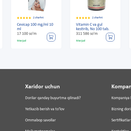
2 sharhni
2 sharhni
2 sh
cap 100 mg/ml 10
Vitamin C va gul
Cevicap 100
kestirib, No 100 tab.
ml
0 so'm
311 586 so'm
17 100 so'm
d
Mavjud
Mavjud
Xaridor uchun
Kompan
Dorilar qanday buyurtma qilinadi?
Kompaniya 
Yetkazib berish va to'lov
Bizning dor
Ommabop savollar
Sertifikatlar