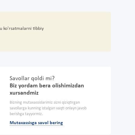
u ko'rsatmalarni tibbiy
Savollar qoldi mi?
Biz yordam bera olishimizdan
xursandmiz
Bizning mutaxassislarimiz sizni qiziqtirgan
savollarga kunning istalgan vaqti onlayn javob
berishga tayyormiz.
Mutaxassisga savol bering