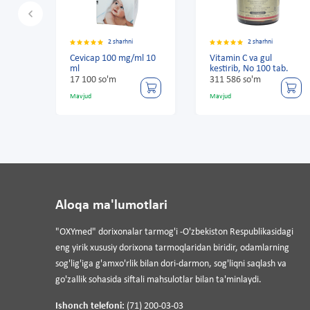
2 sharhni
2 sharhni
Cevicap 100 mg/ml 10
Vitamin C va gul
Cevi
ml
kestirib, No 100 tab.
ml
17 100 so'm
311 586 so'm
17 10
Mavjud
Mavjud
Mavju
Aloqa ma'lumotlari
"OXYmed" dorixonalar tarmog'i -O'zbekiston Respublikasidagi
eng yirik xususiy dorixona tarmoqlaridan biridir, odamlarning
sog'lig'iga g'amxo'rlik bilan dori-darmon, sog'liqni saqlash va
go'zallik sohasida siftali mahsulotlar bilan ta'minlaydi.
Ishonch telefoni:
(71) 200-03-03