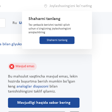
a
Joylashuvingizni ko'rsating
Shaharni tanlang
0
Savat
Ru
Uz
(71) 200-03-03
Tez yetkazib berishni tashkil qilish
uchun o'zingizning joylashuvingizni
aniqlashtiring
Shaharni tanlang
ta bilan glyukoza "Vitaminka-C" +Ca 2,8 g №8 Olma
Mavjud emas
Bu mahsulot vaqtincha mavjud emas, lekin
hozirda buyurtma berish mumkin bo'lgan
keng
analoglar diapazoni
bilan
tanishishingizni taklif qilamiz.
Mavjudligi haqida xabar bering