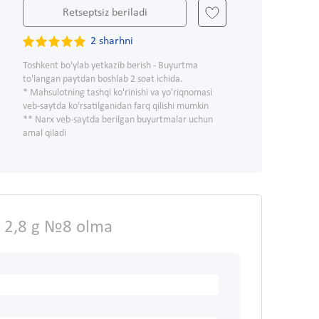
Retseptsiz beriladi
2 sharhni
Toshkent bo'ylab yetkazib berish - Buyurtma
to'langan paytdan boshlab 2 soat ichida.
* Mahsulotning tashqi ko'rinishi va yo'riqnomasi
veb-saytda ko'rsatilganidan farq qilishi mumkin
** Narx veb-saytda berilgan buyurtmalar uchun
amal qiladi
ca 2,8 g №8 olma