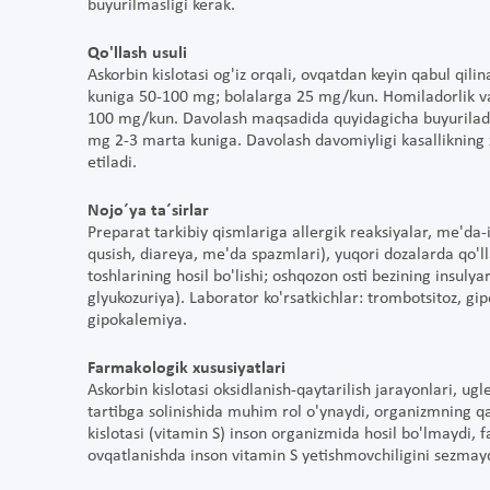
buyurilmasligi kerak.
Qo'llash usuli
Askorbin kislotasi og'iz orqali, ovqatdan keyin qabul qili
kuniga 50-100 mg; bolalarga 25 mg/kun. Homiladorlik v
100 mg/kun. Davolash maqsadida quyidagicha buyuriladi
mg 2-3 marta kuniga. Davolash davomiyligi kasallikning x
etiladi.
Nojo´ya ta´sirlar
Preparat tarkibiy qismlariga allergik reaksiyalar, me'da-ic
qusish, diareya, me'da spazmlari), yuqori dozalarda qo'l
toshlarining hosil bo'lishi; oshqozon osti bezining insuly
glyukozuriya). Laborator ko'rsatkichlar: trombotsitoz, gi
gipokalemiya.
Farmakologik xususiyatlari
Askorbin kislotasi oksidlanish-qaytarilish jarayonlari, ug
tartibga solinishida muhim rol o'ynaydi, organizmning qa
kislotasi (vitamin S) inson organizmida hosil bo'lmaydi, f
ovqatlanishda inson vitamin S yetishmovchiligini sezmayd