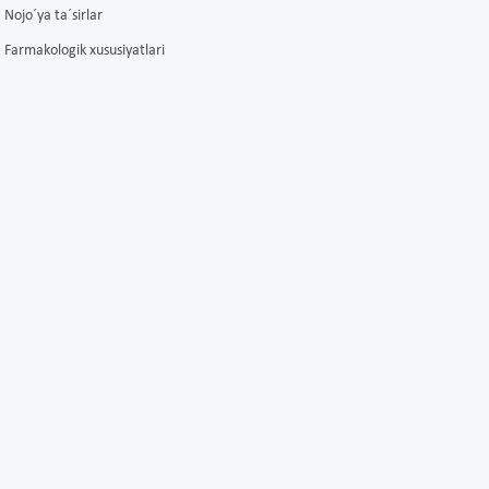
Nojo´ya ta´sirlar
Farmakologik xususiyatlari