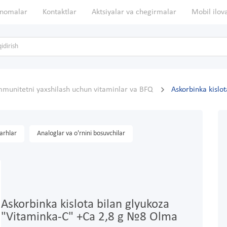
nomalar
Kontaktlar
Aktsiyalar va chegirmalar
Mobil ilov
mmunitetni yaxshilash uchun vitaminlar va BFQ
Askorbinka kislo
arhlar
Analoglar va o'rnini bosuvchilar
Askorbinka kislota bilan glyukoza
"Vitaminka-C" +Ca 2,8 g №8 Olma