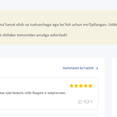
 ma'lumot olish va tushunchaga ega bo'lish uchun mo'ljallangan. Ushb
hi shifokor tomonidan amalga oshiriladi!
Hammasini ko'rsatish
мне чувствовать себя бодрее и энергичнее.
0
0