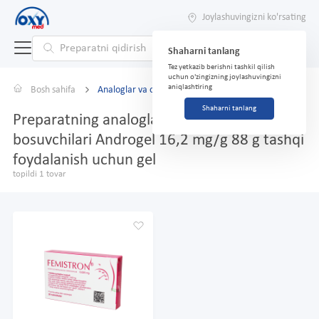
Joylashuvingizni ko'rsating
Shaharni tanlang
Tez yetkazib berishni tashkil qilish
uchun o'zingizning joylashuvingizni
aniqlashtiring
Bosh sahifa
Analoglar va o'rnini bosuvchilar
Shaharni tanlang
Preparatning analoglari va o'rnini
bosuvchilari Androgel 16,2 mg/g 88 g tashqi
foydalanish uchun gel
topildi 1 tovar