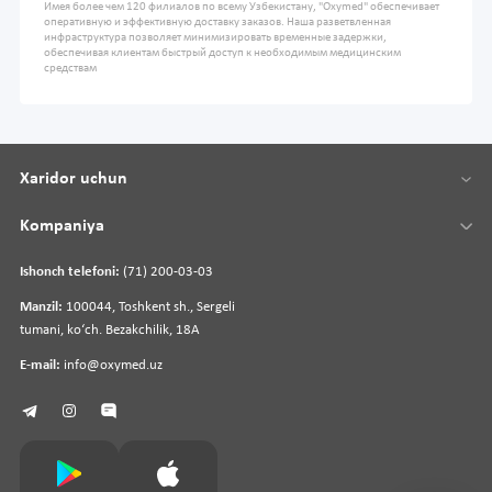
Имея более чем 120 филиалов по всему Узбекистану, "Oxymed" обеспечивает
оперативную и эффективную доставку заказов. Наша разветвленная
инфраструктура позволяет минимизировать временные задержки,
обеспечивая клиентам быстрый доступ к необходимым медицинским
средствам
Xaridor uchun
Kompaniya
Ishonch telefoni:
(71) 200-03-03
Manzil:
100044, Toshkent sh., Sergeli
tumani, koʻch. Bezakchilik, 18A
E-mail:
info@oxymed.uz