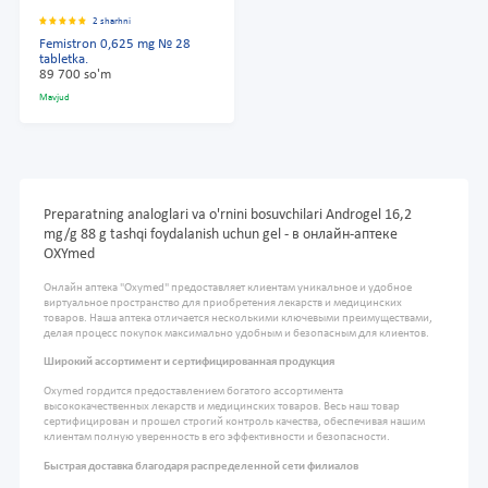
2 sharhni
Femistron 0,625 mg № 28
tabletka.
89 700 so'm
Mavjud
Preparatning analoglari va o'rnini bosuvchilari Androgel 16,2
mg/g 88 g tashqi foydalanish uchun gel - в онлайн-аптеке
OXYmed
Онлайн аптека "Oxymed" предоставляет клиентам уникальное и удобное
виртуальное пространство для приобретения лекарств и медицинских
товаров. Наша аптека отличается несколькими ключевыми преимуществами,
делая процесс покупок максимально удобным и безопасным для клиентов.
Широкий ассортимент и сертифицированная продукция
Oxymed гордится предоставлением богатого ассортимента
высококачественных лекарств и медицинских товаров. Весь наш товар
сертифицирован и прошел строгий контроль качества, обеспечивая нашим
клиентам полную уверенность в его эффективности и безопасности.
Быстрая доставка благодаря распределенной сети филиалов