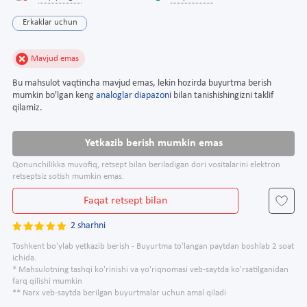
Erkaklar uchun
Mavjud emas
Bu mahsulot vaqtincha mavjud emas, lekin hozirda buyurtma berish
mumkin bo'lgan keng
analoglar diapazoni
bilan tanishishingizni taklif
qilamiz.
Yetkazib berish mumkin emas
Qonunchilikka muvofiq, retsept bilan beriladigan dori vositalarini elektron
retseptsiz sotish mumkin emas.
Faqat retsept bilan
2 sharhni
Toshkent bo'ylab yetkazib berish - Buyurtma to'langan paytdan boshlab 2 soat
ichida.
* Mahsulotning tashqi ko'rinishi va yo'riqnomasi veb-saytda ko'rsatilganidan
farq qilishi mumkin
** Narx veb-saytda berilgan buyurtmalar uchun amal qiladi