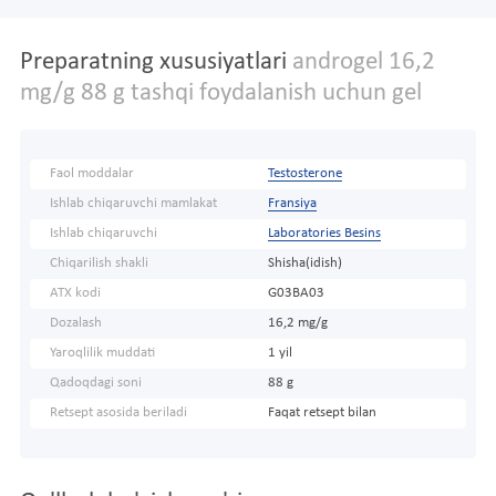
Preparatning xususiyatlari
androgel 16,2
mg/g 88 g tashqi foydalanish uchun gel
Faol moddalar
Testosterone
Ishlab chiqaruvchi mamlakat
Fransiya
Ishlab chiqaruvchi
Laboratories Besins
Chiqarilish shakli
Shisha(idish)
ATX kodi
G03BA03
Dozalash
16,2 mg/g
Yaroqlilik muddati
1 yil
Qadoqdagi soni
88 g
Retsept asosida beriladi
Faqat retsept bilan