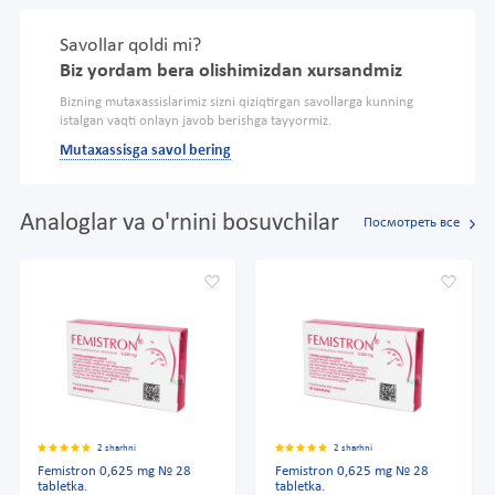
Savollar qoldi mi?
Biz yordam bera olishimizdan xursandmiz
Bizning mutaxassislarimiz sizni qiziqtirgan savollarga kunning
istalgan vaqti onlayn javob berishga tayyormiz.
Mutaxassisga savol bering
Analoglar va o'rnini bosuvchilar
Посмотреть все
2 sharhni
2 sharhni
Femistron 0,625 mg № 28
Femistron 0,625 mg № 28
tabletka.
tabletka.