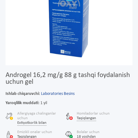
Androgel 16,2 mg/g 88 g tashqi foydalanish
uchun gel
Ishlab chiqaruvchi:
Laboratories Besins
Yaroqlilik muddati:
1 yil
Allergiyaga chalinganlar
Homiladorlar uchun
uchun
Taqiqlangan
Extiyotkorlik bilan
Emizikli onalar uchun
Bolalar uchun
Taqiqlangan
18 yoshdan