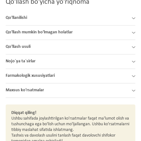
Qo'llash bo'yicha yo'riqnoma
Qo'llanilishi
Qo'llash mumkin bo'lmagan holatlar
Qo'llash usuli
Nojo´ya ta´sirlar
Farmakologik xususiyatlari
Maxsus ko'rsatmalar
Diqqat qiling!
Ushbu sahifada joylashtirilgan ko'rsatmalar faqat ma'lumot olish va
tushunchaga ega bo'lish uchun mo'ljallangan. Ushbu ko'rsatmalarni
tibbiy maslahat sifatida ishlatmang.
Tashxis va davolash usulini tanlash faqat davolovchi shifokor