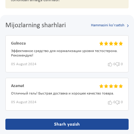
tomonidan amalga oshiriladi!
Mijozlarning sharhlari
Hammasini ko'rsatish
Gulnoza
Эффективное средство для нормализации уровня тестостерона.
Рекомендую!
05 August 2024
0
0
Azamat
Отличный гель! Быстрая доставка и хорошее качество товара.
05 August 2024
0
0
Sharh yozish