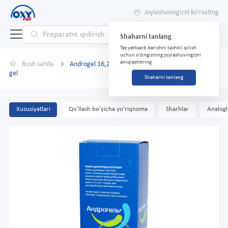
Joylashuvingizni ko'rsating
Shaharni tanlang
Tez yetkazib berishni tashkil qilish
uchun o'zingizning joylashuvingizni
aniqlashtiring
Bosh sahifa
Androgel 16,2 mg/g 88 g tashqi foydalanish uchun
gel
Shaharni tanlang
Xususiyatlari
Qo'llash bo'yicha yo'riqnoma
Sharhlar
Analogl