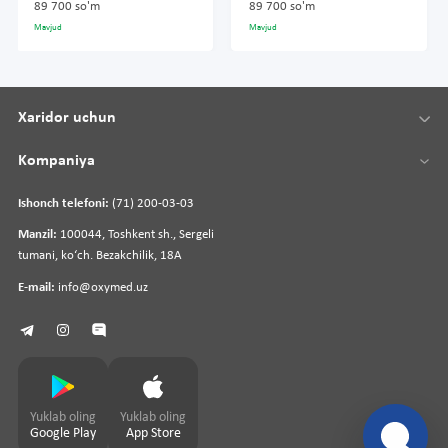
89 700 so'm
89 700 so'm
Mavjud
Mavjud
Xaridor uchun
Kompaniya
Ishonch telefoni:
(71) 200-03-03
Manzil:
100044, Toshkent sh., Sergeli
tumani, koʻch. Bezakchilik, 18A
E-mail:
info@oxymed.uz
Yuklab oling
Yuklab oling
Google Play
App Store