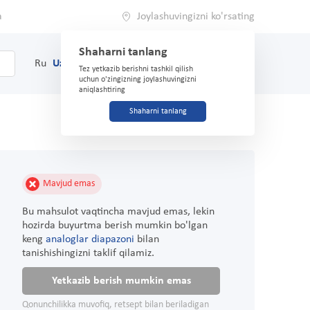
a
Joylashuvingizni ko'rsating
Shaharni tanlang
0
Savat
Ru
Uz
(71) 200-03-03
Tez yetkazib berishni tashkil qilish
uchun o'zingizning joylashuvingizni
aniqlashtiring
Shaharni tanlang
Mavjud emas
Bu mahsulot vaqtincha mavjud emas, lekin
hozirda buyurtma berish mumkin bo'lgan
keng
analoglar diapazoni
bilan
tanishishingizni taklif qilamiz.
Yetkazib berish mumkin emas
Qonunchilikka muvofiq, retsept bilan beriladigan