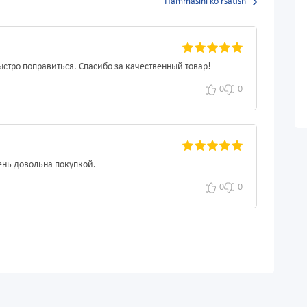
Hammasini ko'rsatish
стро поправиться. Спасибо за качественный товар!
0
0
ень довольна покупкой.
0
0