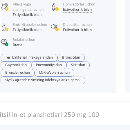
Allergiyaga
Homiladorlar uchun
chalinganlar uchun
Extiyotkorlik bilan
Extiyotkorlik bilan
Emizikli onalar uchun
Diabetiklar uchun
Extiyotkorlik bilan
Extiyotkorlik bilan
Bolalar uchun
Ruxsat
Teri bakterial infeksiyalaridan
Bronxitdan
Gaymoritdan
Pnevmoniyadan
Sistitdan
Bronxlar uchun
LOR-a'zolari uchun
Siydik ajratish tizimining infektsiyalariga qarshi
sillin-et planshetlari 250 mg 100