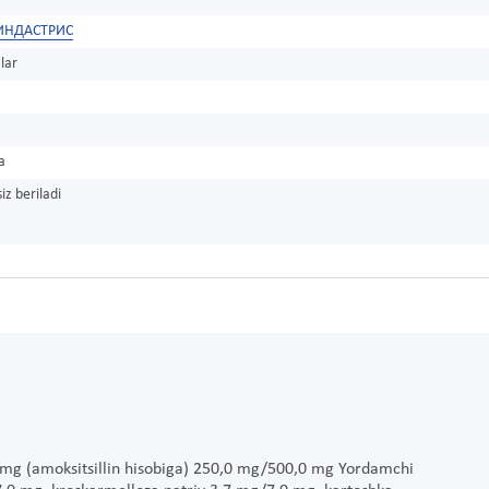
ИНДАСТРИС
lar
a
iz beriladi
0 mg (amoksitsillin hisobiga) 250,0 mg/500,0 mg Yordamchi