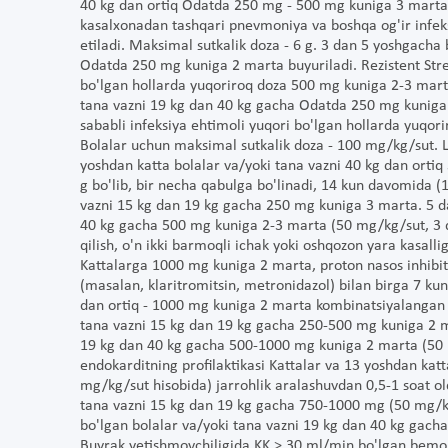
40 kg dan ortiq Odatda 250 mg - 500 mg kuniga 3 marta 
kasalxonadan tashqari pnevmoniya va boshqa og'ir infek
etiladi. Maksimal sutkalik doza - 6 g. 3 dan 5 yoshgacha
Odatda 250 mg kuniga 2 marta buyuriladi. Rezistent Str
bo'lgan hollarda yuqoriroq doza 500 mg kuniga 2-3 marta
tana vazni 19 kg dan 40 kg gacha Odatda 250 mg kuniga 
sababli infeksiya ehtimoli yuqori bo'lgan hollarda yuqor
Bolalar uchun maksimal sutkalik doza - 100 mg/kg/sut. La
yoshdan katta bolalar va/yoki tana vazni 40 kg dan orti
g bo'lib, bir necha qabulga bo'linadi, 14 kun davomida (
vazni 15 kg dan 19 kg gacha 250 mg kuniga 3 marta. 5 d
40 kg gacha 500 mg kuniga 2-3 marta (50 mg/kg/sut, 3 qa
qilish, o'n ikki barmoqli ichak yoki oshqozon yara kasal
Kattalarga 1000 mg kuniga 2 marta, proton nasos inhibit
(masalan, klaritromitsin, metronidazol) bilan birga 7 ku
dan ortiq - 1000 mg kuniga 2 marta kombinatsiyalangan t
tana vazni 15 kg dan 19 kg gacha 250-500 mg kuniga 2 m
19 kg dan 40 kg gacha 500-1000 mg kuniga 2 marta (50 m
endokarditning profilaktikasi Kattalar va 13 yoshdan katt
mg/kg/sut hisobida) jarrohlik aralashuvdan 0,5-1 soat old
tana vazni 15 kg dan 19 kg gacha 750-1000 mg (50 mg/k
bo'lgan bolalar va/yoki tana vazni 19 kg dan 40 kg gac
Buyrak yetishmovchiligida KK > 30 ml/min bo'lgan bemorl