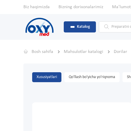
Biz haqimizda
Bizning dorixonalarimiz
Ma'lumot
Katalog
Bosh sahifa
Mahsulotlar katalogi
Dorilar
Xususiyatlari
Qo'llash bo'yicha yo'riqnoma
Sh