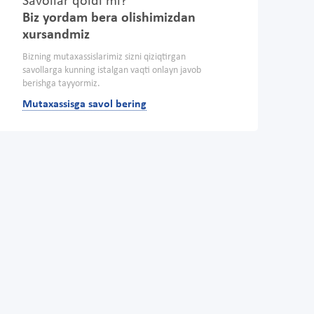
Savollar qoldi mi?
Biz yordam bera olishimizdan
xursandmiz
Bizning mutaxassislarimiz sizni qiziqtirgan
savollarga kunning istalgan vaqti onlayn javob
berishga tayyormiz.
Mutaxassisga savol bering