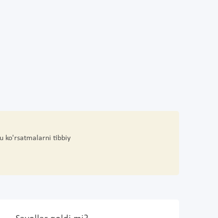
u ko'rsatmalarni tibbiy