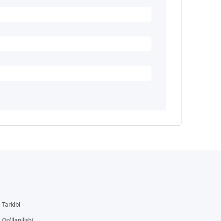
Tarkibi
Qo'llanilishi