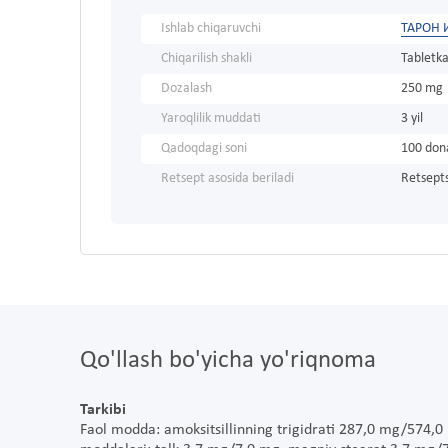
Ishlab chiqaruvchi
ТАРОН 
Chiqarilish shakli
Tabletka
Dozalash
250 mg
Yaroqlilik muddati
3 yil
Qadoqdagi soni
100 don
Retsept asosida beriladi
Retsepts
Qo'llash bo'yicha yo'riqnoma
Tarkibi
Faol modda: amoksitsillinning trigidrati 287,0 mg/574,