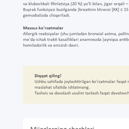
va klubochkali filtrlatsiya (20 %) yo‘li bilan, jigar orqali
Buyrak funksiyasi buzilganda (kreatinin klirensi [KK] ≤ 1
gemodializda chiqariladi.
Maxsus ko'rsatmalar
Allergik reaksiyalar (shu jumladan bronxial astma, pollino
me'da-ichak trakti kasalliklari anamnezda (ayniqsa antibio
homiladorlik va emizish davri.
Diqqat qiling!
Ushbu sahifada joylashtirilgan ko'rsatmalar faqat
maslahat sifatida ishlatmang.
Tashxis va davolash usulini tanlash faqat davolovc