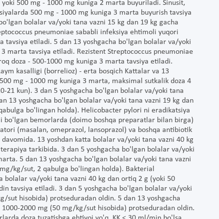
yoki 500 mg - 1000 mg kuniga 2 marta buyuriladi. Sinusit,
siyalarda 500 mg - 1000 mg kuniga 3 marta buyurish tavsiya
 bo'lgan bolalar va/yoki tana vazni 15 kg dan 19 kg gacha
eptococcus pneumoniae sababli infeksiya ehtimoli yuqori
 tavsiya etiladi. 5 dan 13 yoshgacha bo'lgan bolalar va/yoki
3 marta tavsiya etiladi. Rezistent Streptococcus pneumoniae
iroq doza - 500-1000 mg kuniga 3 marta tavsiya etiladi.
ym kasalligi (borrelioz) - erta bosqich Kattalar va 13
q 500 mg - 1000 mg kuniga 3 marta, maksimal sutkalik doza 4
10-21 kun). 3 dan 5 yoshgacha bo'lgan bolalar va/yoki tana
an 13 yoshgacha bo'lgan bolalar va/yoki tana vazni 19 kg dan
bulga bo'lingan holda). Helicobacter pylori ni eradikatsiya
ligi bo'lgan bemorlarda (doimo boshqa preparatlar bilan birga)
atori (masalan, omeprazol, lansoprazol) va boshqa antibiotik
n davomida. 13 yoshdan katta bolalar va/yoki tana vazni 40 kg
erapiya tarkibida. 3 dan 5 yoshgacha bo'lgan bolalar va/yoki
arta. 5 dan 13 yoshgacha bo'lgan bolalar va/yoki tana vazni
g/kg/sut, 2 qabulga bo'lingan holda). Bakterial
a bolalar va/yoki tana vazni 40 kg dan ortiq 2 g (yoki 50
in tavsiya etiladi. 3 dan 5 yoshgacha bo'lgan bolalar va/yoki
g/sut hisobida) protseduradan oldin. 5 dan 13 yoshgacha
ha 1000-2000 mg (50 mg/kg/sut hisobida) protseduradan oldin.
arda doza tuzatishga ehtiyoj yo'q. KK < 30 ml/min bo'lsa,