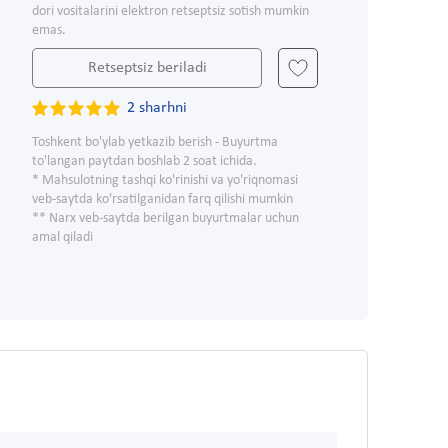
dori vositalarini elektron retseptsiz sotish mumkin
emas.
Retseptsiz beriladi
2 sharhni
Toshkent bo'ylab yetkazib berish - Buyurtma
to'langan paytdan boshlab 2 soat ichida.
* Mahsulotning tashqi ko'rinishi va yo'riqnomasi
veb-saytda ko'rsatilganidan farq qilishi mumkin
** Narx veb-saytda berilgan buyurtmalar uchun
amal qiladi