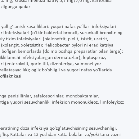
,0 mg, kroskarmelloza natriy 3,7 mg/7,0 mg, kartoshka
azilgunga qadar
lig‘lanish kasalliklari: yuqori nafas yo‘llari infeksiyalari
llari infeksiyalari (o‘tkir bakterial bronxit, surunkali bronxitning
tizim infeksiyalari (pielonefrit, pielit, tsistit, uretrit,
xolangit, xoletsistit); Helicobacter pylori ni eradikatsiya
igi bo‘lgan bemorlarda (doimo boshqa preparatlar bilan birga);
 ikkilamchi infeksiyalangan dermatozlar); leptospiroz,
ri (enterokolit, qorin tifi, dizenteriya, salmonellyoz
lataşıyıcılık); og‘iz bo‘shlig‘i va yuqori nafas yo‘llarida
filaktikasi.
hqa penisillinlar, sefalosporinlar, monobaktamlar,
ga yuqori sezuvchanlik; infeksion mononukleoz, limfoleykoz;
paratining doza infeksiya qo'zg'atuvchisining sezuvchanligi,
og'liq. Kattalar va 13 yoshdan katta bolalar va/yoki tana vazni