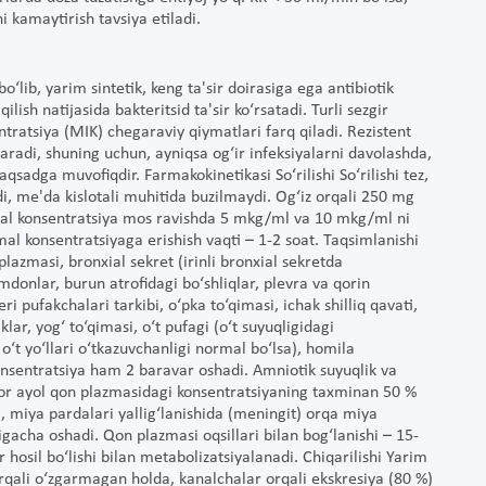
i kamaytirish tavsiya etiladi.
‘lib, yarim sintetik, keng ta'sir doirasiga ega antibiotik
ilish natijasida bakteritsid ta'sir ko‘rsatadi. Turli sezgir
ratsiya (MIK) chegaraviy qiymatlari farq qiladi. Rezistent
aradi, shuning uchun, ayniqsa og‘ir infeksiyalarni davolashda,
sadga muvofiqdir. Farmakokinetikasi So‘rilishi So‘rilishi tez,
ydi, me'da kislotali muhitida buzilmaydi. Og‘iz orqali 250 mg
al konsentratsiya mos ravishda 5 mkg/ml va 10 mkg/ml ni
mal konsentratsiyaga erishish vaqti – 1-2 soat. Taqsimlanishi
lazmasi, bronxial sekret (irinli bronxial sekretda
mdonlar, burun atrofidagi bo‘shliqlar, plevra va qorin
teri pufakchalari tarkibi, o‘pka to‘qimasi, ichak shilliq qavati,
klar, yog‘ to‘qimasi, o‘t pufagi (o‘t suyuqligidagi
‘t yo‘llari o‘tkazuvchanligi normal bo‘lsa), homila
onsentratsiya ham 2 baravar oshadi. Amniotik suyuqlik va
ador ayol qon plazmasidagi konsentratsiyaning taxminan 50 %
, miya pardalari yallig‘lanishida (meningit) orqa miya
gacha oshadi. Qon plazmasi oqsillari bilan bog‘lanishi – 15-
hosil bo‘lishi bilan metabolizatsiyalanadi. Chiqarilishi Yarim
orqali o‘zgarmagan holda, kanalchalar orqali ekskresiya (80 %)