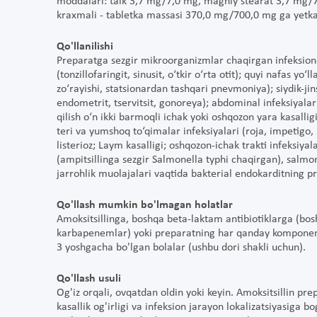
moddalari: talk 3,7 mg/7,0 mg, magniy stearat 3,7 mg/7
kraxmali - tabletka massasi 370,0 mg/700,0 mg ga yetk
Qo'llanilishi
Preparatga sezgir mikroorganizmlar chaqirgan infeksion-yal
(tonzillofaringit, sinusit, o‘tkir o‘rta otit); quyi nafas yo‘
zo‘rayishi, statsionardan tashqari pnevmoniya); siydik-jinsiy 
endometrit, tservitsit, gonoreya); abdominal infeksiyalar (
qilish o‘n ikki barmoqli ichak yoki oshqozon yara kasall
teri va yumshoq to‘qimalar infeksiyalari (roja, impetigo,
listerioz; Laym kasalligi; oshqozon-ichak trakti infeksiyala
(ampitsillinga sezgir Salmonella typhi chaqirgan), salmonel
jarrohlik muolajalari vaqtida bakterial endokarditning pro
Qo'llash mumkin bo'lmagan holatlar
Amoksitsillinga, boshqa beta-laktam antibiotiklarga (bos
karbapenemlar) yoki preparatning har qanday komponenti
3 yoshgacha bo'lgan bolalar (ushbu dori shakli uchun).
Qo'llash usuli
Og'iz orqali, ovqatdan oldin yoki keyin. Amoksitsillin pre
kasallik og'irligi va infeksion jarayon lokalizatsiyasiga b