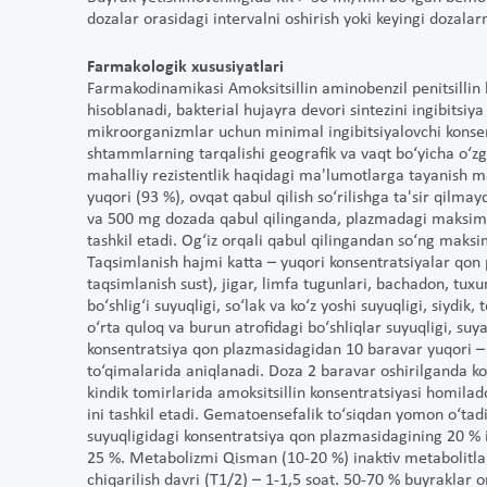
dozalar orasidagi intervalni oshirish yoki keyingi dozalarn
Farmakologik xususiyatlari
Farmakodinamikasi Amoksitsillin aminobenzil penitsillin bo
hisoblanadi, bakterial hujayra devori sintezini ingibitsiya q
mikroorganizmlar uchun minimal ingibitsiyalovchi konsent
shtammlarning tarqalishi geografik va vaqt bo‘yicha o‘zg
mahalliy rezistentlik haqidagi ma'lumotlarga tayanish maq
yuqori (93 %), ovqat qabul qilish so‘rilishga ta'sir qilma
va 500 mg dozada qabul qilinganda, plazmadagi maksim
tashkil etadi. Og‘iz orqali qabul qilingandan so‘ng maksi
Taqsimlanish hajmi katta – yuqori konsentratsiyalar qon p
taqsimlanish sust), jigar, limfa tugunlari, bachadon, tuxu
bo‘shlig‘i suyuqligi, so‘lak va ko‘z yoshi suyuqligi, siydik, 
o‘rta quloq va burun atrofidagi bo‘shliqlar suyuqligi, suya
konsentratsiya qon plazmasidagidan 10 baravar yuqori – o
to‘qimalarida aniqlanadi. Doza 2 baravar oshirilganda k
kindik tomirlarida amoksitsillin konsentratsiyasi homil
ini tashkil etadi. Gematoensefalik to‘siqdan yomon o‘tadi
suyuqligidagi konsentratsiya qon plazmasidagining 20 % i
25 %. Metabolizmi Qisman (10-20 %) inaktiv metabolitlar 
chiqarilish davri (T1/2) – 1-1,5 soat. 50-70 % buyraklar 