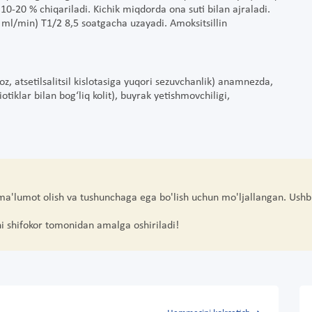
 – 10-20 % chiqariladi. Kichik miqdorda ona suti bilan ajraladi.
5 ml/min) T1/2 8,5 soatgacha uzayadi. Amoksitsillin
z, atsetilsalitsil kislotasiga yuqori sezuvchanlik) anamnezda,
tiklar bilan bog‘liq kolit), buyrak yetishmovchiligi,
 ma'lumot olish va tushunchaga ega bo'lish uchun mo'ljallangan. Ushb
hi shifokor tomonidan amalga oshiriladi!