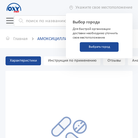
Укажите свое местоположение
Выбор города
Для быстрой организации
доставки необходимо уточнить
свое местоположение
Главная
АМОКСИЦИЛЛИН-ЕТ ТАБЛЕТКИ 250 МГ 100
Выбрать город
Характеристики
Инструкция по применению
Отзывы
Ана