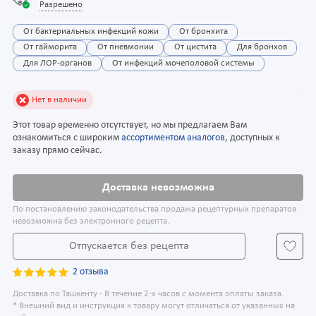
Разрешено
От бактериальных инфекций кожи
От бронхита
От гайморита
От пневмонии
От цистита
Для бронхов
Для ЛОР-органов
От инфекций мочеполовой системы
Нет в наличии
Этот товар временно отсутствует, но мы предлагаем Вам
ознакомиться с широким
ассортиментом аналогов
, доступных к
заказу прямо сейчас.
Доставка невозможна
По постановлению законодательства продажа рецептурных препаратов
невозможна без электронного рецепта.
Отпускается без рецепта
2 отзыва
Доставка по Ташкенту - В течение 2-х часов с момента оплаты заказа.
* Внешний вид и инструкция к товару могут отличаться от указанных на