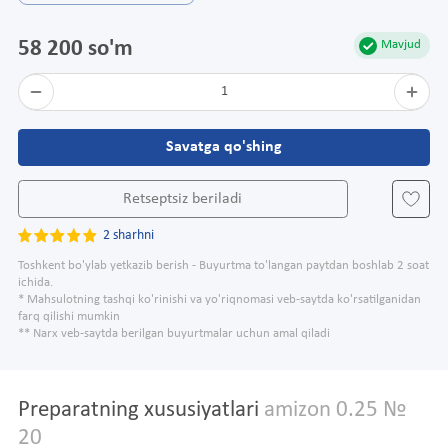
58 200 so'm
Mavjud
1
Savatga qo'shing
Retseptsiz beriladi
2 sharhni
Toshkent bo'ylab yetkazib berish - Buyurtma to'langan paytdan boshlab 2 soat
ichida.
* Mahsulotning tashqi ko'rinishi va yo'riqnomasi veb-saytda ko'rsatilganidan
farq qilishi mumkin
** Narx veb-saytda berilgan buyurtmalar uchun amal qiladi
Preparatning xususiyatlari
amizon 0.25 №
20