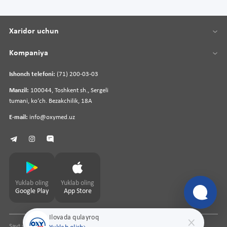
Xaridor uchun
Kompaniya
Ishonch telefoni:
(71) 200-03-03
Manzil:
100044, Toshkent sh., Sergeli
tumani, koʻch. Bezakchilik, 18A
E-mail:
info@oxymed.uz
Yuklab oling
Yuklab oling
Google Play
App Store
Ilovada qulayroq
Sayt yaratuvchi
pharmit.uz