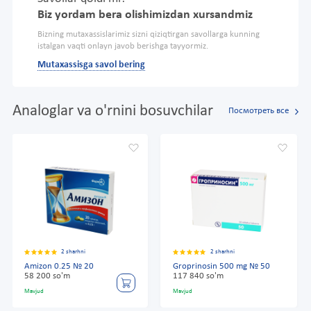
Biz yordam bera olishimizdan xursandmiz
Bizning mutaxassislarimiz sizni qiziqtirgan savollarga kunning
istalgan vaqti onlayn javob berishga tayyormiz.
Mutaxassisga savol bering
Analoglar va o'rnini bosuvchilar
Посмотреть все
2 sharhni
2 sharhni
Amizon 0.25 № 20
Groprinosin 500 mg № 50
58 200 so'm
117 840 so'm
Mavjud
Mavjud