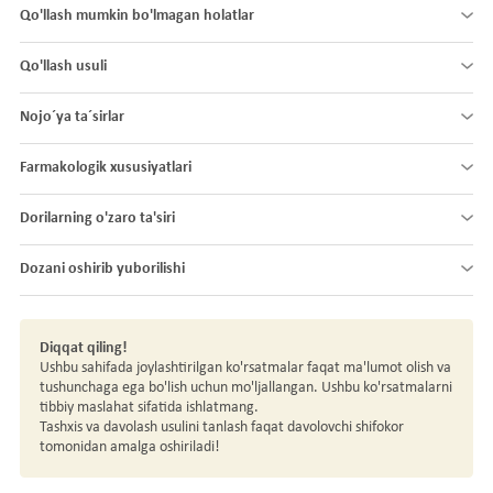
Qo'llash mumkin bo'lmagan holatlar
Qo'llash usuli
Nojo´ya ta´sirlar
Farmakologik xususiyatlari
Dorilarning o'zaro ta'siri
Dozani oshirib yuborilishi
Diqqat qiling!
Ushbu sahifada joylashtirilgan ko'rsatmalar faqat ma'lumot olish va
tushunchaga ega bo'lish uchun mo'ljallangan. Ushbu ko'rsatmalarni
tibbiy maslahat sifatida ishlatmang.
Tashxis va davolash usulini tanlash faqat davolovchi shifokor
tomonidan amalga oshiriladi!