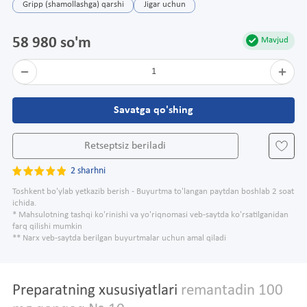
Gripp (shamollashga) qarshi
Jigar uchun
58 980 so'm
Mavjud
1
Savatga qo'shing
Retseptsiz beriladi
2 sharhni
Toshkent bo'ylab yetkazib berish - Buyurtma to'langan paytdan boshlab 2 soat
ichida.
* Mahsulotning tashqi ko'rinishi va yo'riqnomasi veb-saytda ko'rsatilganidan
farq qilishi mumkin
** Narx veb-saytda berilgan buyurtmalar uchun amal qiladi
Preparatning xususiyatlari
remantadin 100