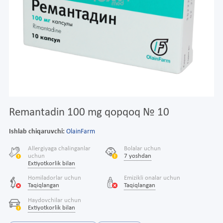
Remantadin 100 mg qopqoq № 10
Ishlab chiqaruvchi:
OlainFarm
Allergiyaga chalinganlar
Bolalar uchun
uchun
7 yoshdan
Extiyotkorlik bilan
Homiladorlar uchun
Emizikli onalar uchun
Taqiqlangan
Taqiqlangan
Haydovchilar uchun
Extiyotkorlik bilan