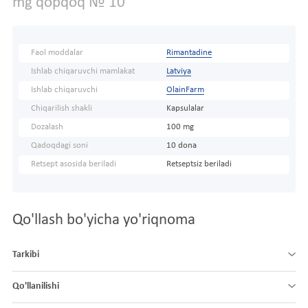
mg qopqoq № 10
Faol moddalar
Rimantadine
Ishlab chiqaruvchi mamlakat
Latviya
Ishlab chiqaruvchi
OlainFarm
Chiqarilish shakli
Kapsulalar
Dozalash
100 mg
Qadoqdagi soni
10 dona
Retsept asosida beriladi
Retseptsiz beriladi
Qo'llash bo'yicha yo'riqnoma
Tarkibi
Qo'llanilishi