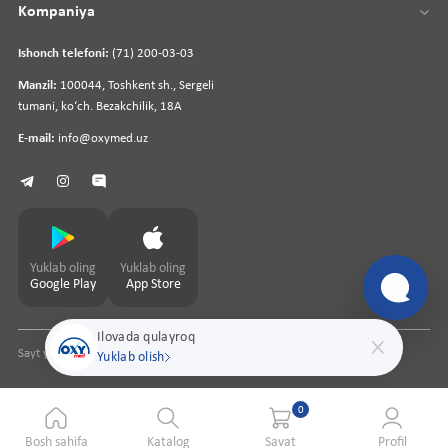
Kompaniya
Ishonch telefoni:
(71) 200-03-03
Manzil:
100044, Toshkent sh., Sergeli
tumani, koʻch. Bezakchilik, 18A
E-mail:
info@oxymed.uz
Yuklab oling
Yuklab oling
Google Play
App Store
Ilovada qulayroq
Sayt yaratuvchi
pharmit.uz
Yuklab olish
0
Bosh sahifa
Katalog
Savat
Profil