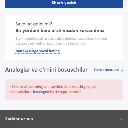
Sharh yozish
Savollar qoldi mi?
Biz yordam bera olishimizdan xursandmiz
Bizning mutaxassislarimiz sizni qiziqtirgan savollarga kunning
istalgan vaqti onlayn javob berishga tayyormiz.
Mutaxassisga savol bering
Analoglar va o'rnini bosuvchilar
Посмотреть все
Ushbu mahsulotning veb-saytimizda o'xshashi yo'q, siz
mahsulotlarni
katalogda
ko'rishingiz mumkin.
Xaridor uchun