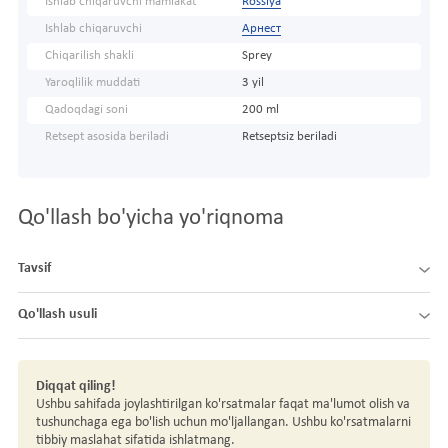
Ishlab chiqaruvchi mamlakat
Rossiya
Ishlab chiqaruvchi
Арнест
Chiqarilish shakli
Sprey
Yaroqlilik muddati
3 yil
Qadoqdagi soni
200 ml
Retsept asosida beriladi
Retseptsiz beriladi
Qo'llash bo'yicha yo'riqnoma
Tavsif
Qo'llash usuli
Diqqat qiling!
Ushbu sahifada joylashtirilgan ko'rsatmalar faqat ma'lumot olish va
tushunchaga ega bo'lish uchun mo'ljallangan. Ushbu ko'rsatmalarni
tibbiy maslahat sifatida ishlatmang.