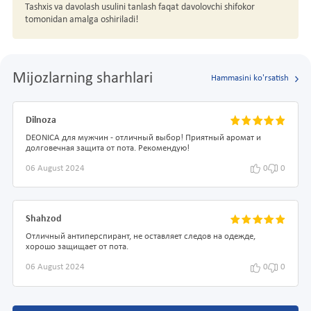
Tashxis va davolash usulini tanlash faqat davolovchi shifokor
tomonidan amalga oshiriladi!
Mijozlarning sharhlari
Hammasini ko'rsatish
Dilnoza
DEONICA для мужчин - отличный выбор! Приятный аромат и
долговечная защита от пота. Рекомендую!
06 August 2024
0
0
Shahzod
Отличный антиперспирант, не оставляет следов на одежде,
хорошо защищает от пота.
06 August 2024
0
0