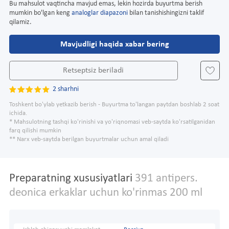
Bu mahsulot vaqtincha mavjud emas, lekin hozirda buyurtma berish
mumkin bo'lgan keng
analoglar diapazoni
bilan tanishishingizni taklif
qilamiz.
Mavjudligi haqida xabar bering
Retseptsiz beriladi
2 sharhni
Toshkent bo'ylab yetkazib berish - Buyurtma to'langan paytdan boshlab 2 soat
ichida.
* Mahsulotning tashqi ko'rinishi va yo'riqnomasi veb-saytda ko'rsatilganidan
farq qilishi mumkin
** Narx veb-saytda berilgan buyurtmalar uchun amal qiladi
Preparatning xususiyatlari
391 antipers.
deonica erkaklar uchun ko'rinmas 200 ml