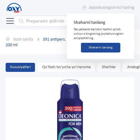
Joylashuvingizni ko'rsating
Shaharni tanlang
Tez yetkazib berishni tashkil qilish
uchun o'zingizning joylashuvingizni
aniqlashtiring
Bosh sahifa
391 antipers. DEONICA erkaklar uchun ko'rinmas
200 ml
Shaharni tanlang
Xususiyatlari
Qo'llash bo'yicha yo'riqnoma
Sharhlar
Analogl