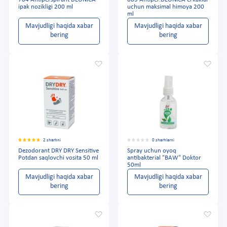
704 Antiperspirant DEONICA
083 Antiper.DEONICA erkaklar
ipak nozikligi 200 ml
uchun maksimal himoya 200
ml
Mavjudligi haqida xabar
Mavjudligi haqida xabar
bering
bering
2 sharhni
0 sharhlarni
Dezodorant DRY DRY Sensitive
Spray uchun oyoq
Potdan saqlovchi vosita 50 ml
antibakterial "BAW" Doktor
50ml
Mavjudligi haqida xabar
Mavjudligi haqida xabar
bering
bering