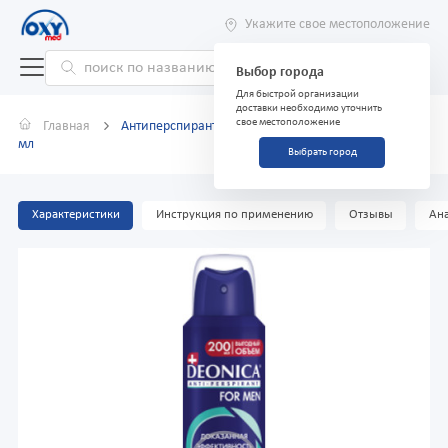
Укажите свое местоположение
Выбор города
Для быстрой организации
доставки необходимо уточнить
свое местоположение
Главная
Антиперспирант DEONICA for men невидимый 200
мл
Выбрать город
Характеристики
Инструкция по применению
Отзывы
Ана