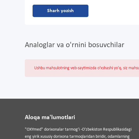
Sharh yozish
Analoglar va o'rnini bosuvchilar
Ushbu mahsulotning veb-saytimizda o'xshashi yo'q, siz mahs
Aloqa ma'lumotlari
"OXYmed" dorixonalar tarmog'i -O'zbekiston Respublikasidagi
eng yirik xususiy dorixona tarmoqlaridan biridir, odamlarning