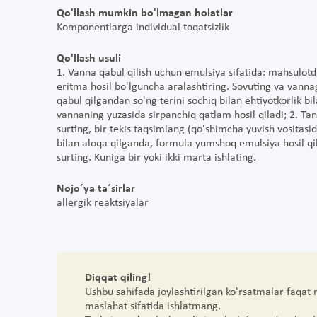
Qo'llash mumkin bo'lmagan holatlar
Komponentlarga individual toqatsizlik
Qo'llash usuli
1. Vanna qabul qilish uchun emulsiya sifatida: mahsulotdan
eritma hosil bo'lguncha aralashtiring. Sovuting va vanna
qabul qilgandan so'ng terini sochiq bilan ehtiyotkorlik bi
vannaning yuzasida sirpanchiq qatlam hosil qiladi; 2. Tan
surting, bir tekis taqsimlang (qo'shimcha yuvish vositasi
bilan aloqa qilganda, formula yumshoq emulsiya hosil qil
surting. Kuniga bir yoki ikki marta ishlating.
Nojo´ya ta´sirlar
allergik reaktsiyalar
Diqqat qiling!
Ushbu sahifada joylashtirilgan ko'rsatmalar faqat
maslahat sifatida ishlatmang.