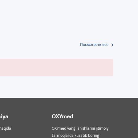
Посмотреть все
iya
OXYmed
haqida
OXYmed yangilanishlarini ijtimoiy
tarmoqlarda kuzatib boring