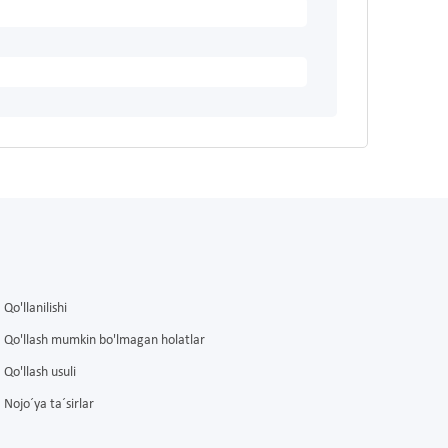
Qo'llanilishi
Qo'llash mumkin bo'lmagan holatlar
Qo'llash usuli
Nojo´ya ta´sirlar