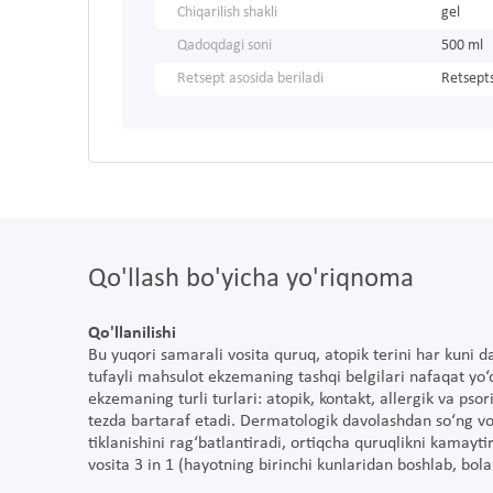
Chiqarilish shakli
gel
Qadoqdagi soni
500 ml
Retsept asosida beriladi
Retsepts
Qo'llash bo'yicha yo'riqnoma
Qo'llanilishi
Bu yuqori samarali vosita quruq, atopik terini har kuni
tufayli mahsulot ekzemaning tashqi belgilari nafaqat yo‘qo
ekzemaning turli turlari: atopik, kontakt, allergik va psor
tezda bartaraf etadi. Dermatologik davolashdan so‘ng vosi
tiklanishini rag‘batlantiradi, ortiqcha quruqlikni kamaytir
vosita 3 in 1 (hayotning birinchi kunlaridan boshlab, bola