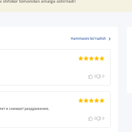
hi shifokor tomonidan amalga oshiriladi!
Hammasini ko'rsatish
0
0
яет и снимает раздражение.
0
0