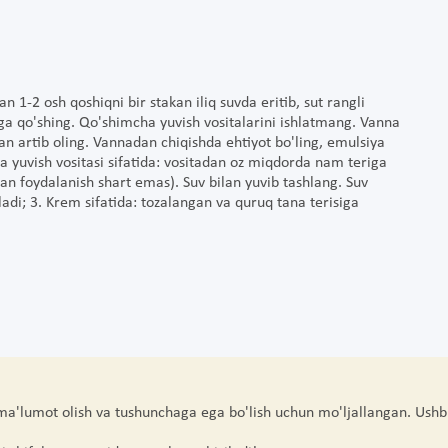
 1-2 osh qoshiqni bir stakan iliq suvda eritib, sut rangli
ga qo'shing. Qo'shimcha yuvish vositalarini ishlatmang. Vanna
lan artib oling. Vannadan chiqishda ehtiyot bo'ling, emulsiya
a yuvish vositasi sifatida: vositadan oz miqdorda nam teriga
dan foydalanish shart emas). Suv bilan yuvib tashlang. Suv
adi; 3. Krem sifatida: tozalangan va quruq tana terisiga
 ma'lumot olish va tushunchaga ega bo'lish uchun mo'ljallangan. Ushb