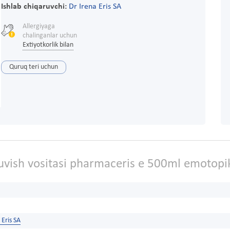
Ishlab chiqaruvchi:
Dr Irena Eris SA
Allergiyaga
chalinganlar uchun
Extiyotkorlik bilan
Quruq teri uchun
uvish vositasi pharmaceris e 500ml emotopi
 Eris SA