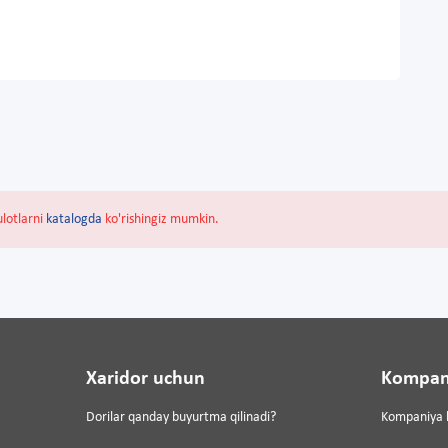
ulotlarni
katalogda
ko'rishingiz mumkin.
Xaridor uchun
Kompan
Dorilar qanday buyurtma qilinadi?
Kompaniya 