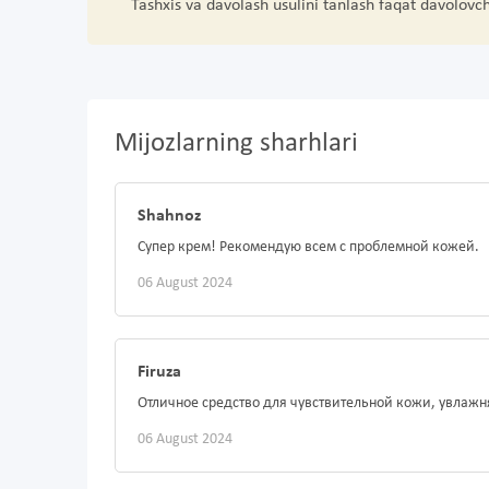
Tashxis va davolash usulini tanlash faqat davolovc
Mijozlarning sharhlari
Shahnoz
Супер крем! Рекомендую всем с проблемной кожей.
06 August 2024
Firuza
Отличное средство для чувствительной кожи, увлажн
06 August 2024