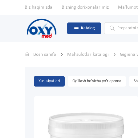
Biz haqimizda
Bizning dorixonalarimiz
Ma'lumot
Katalog
Bosh sahifa
Mahsulotlar katalogi
Gigiena 
Xususiyatlari
Qo'llash bo'yicha yo'riqnoma
Sh