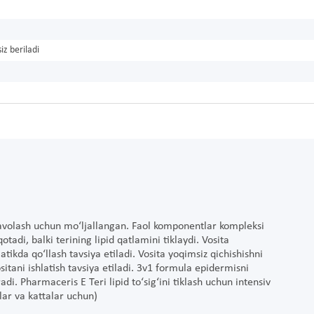
iz beriladi
 davolash uchun mo‘ljallangan. Faol komponentlar kompleksi
tadi, balki terining lipid qatlamini tiklaydi. Vosita
iatikda qo‘llash tavsiya etiladi. Vosita yoqimsiz qichishishni
tani ishlatish tavsiya etiladi. 3v1 formula epidermisni
adi. Pharmaceris E Teri lipid to‘sig‘ini tiklash uchun intensiv
lar va kattalar uchun)