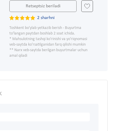
Retseptsiz beriladi
2 sharhni
Toshkent bo'ylab yetkazib berish - Buyurtma
to'langan paytdan boshlab 2 soat ichida.
* Mahsulotning tashqi ko'rinishi va yo'riqnomasi
veb-saytda ko'rsatilganidan farq qilishi mumkin
** Narx veb-saytda berilgan buyurtmalar uchun
amal qiladi
k