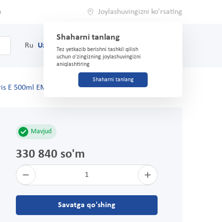
a
Joylashuvingizni ko'rsating
Shaharni tanlang
0
Savat
Ru
Uz
(71) 200-03-03
Tez yetkazib berishni tashkil qilish
uchun o'zingizning joylashuvingizni
aniqlashtiring
Shaharni tanlang
eris E 500ml EMOTOPIK
Mavjud
330 840 so'm
1
Savatga qo'shing