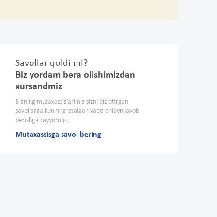
Savollar qoldi mi?
Biz yordam bera olishimizdan
xursandmiz
Bizning mutaxassislarimiz sizni qiziqtirgan
savollarga kunning istalgan vaqti onlayn javob
berishga tayyormiz.
Mutaxassisga savol bering