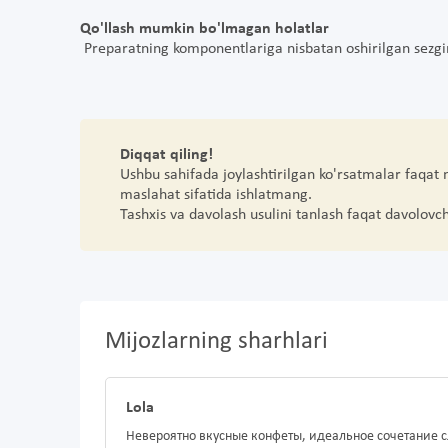
Qo'llash mumkin bo'lmagan holatlar
Preparatning komponentlariga nisbatan oshirilgan sezgirl
Diqqat qiling!
Ushbu sahifada joylashtirilgan ko'rsatmalar faqat
maslahat sifatida ishlatmang.
Tashxis va davolash usulini tanlash faqat davolovc
Mijozlarning sharhlari
Lola
Невероятно вкусные конфеты, идеальное сочетание с