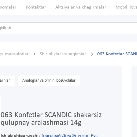
nomalar
Kontaktlar
Aktsiyalar va chegirmalar
Mobil ilov
qa mahsulotlar
Shirinliklar va saqichlar
063 Konfetlar SCAN
arhlar
Analoglar va o'rnini bosuvchilar
063 Konfetlar SCANDIC shakarsiz
qulupnay aralashmasi 14g
Ishlab chiqaruvchi:
Торговый Дом Энергон Рус