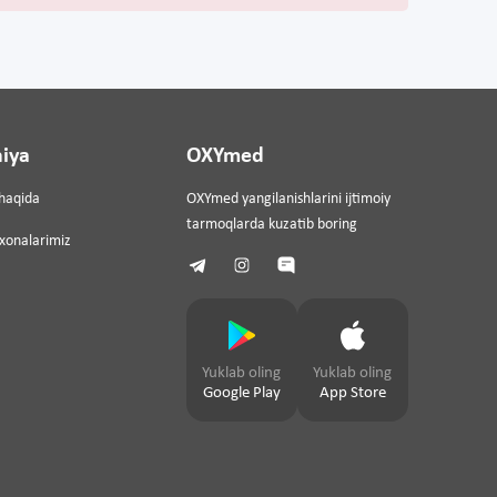
iya
OXYmed
haqida
OXYmed yangilanishlarini ijtimoiy
tarmoqlarda kuzatib boring
ixonalarimiz
Yuklab oling
Yuklab oling
Google Play
App Store