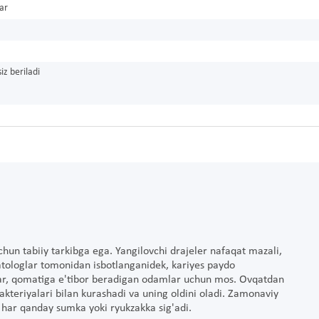
lar
iz beriladi
chun tabiiy tarkibga ega. Yangilovchi drajeler nafaqat mazali,
matologlar tomonidan isbotlanganidek, kariyes paydo
talar, qomatiga e'tibor beradigan odamlar uchun mos. Ovqatdan
s bakteriyalari bilan kurashadi va uning oldini oladi. Zamonaviy
 har qanday sumka yoki ryukzakka sig'adi.