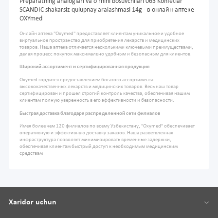
Preparatning analoglari va o'rnini bosuvchilari 063 Konfetlar
SCANDIC shakarsiz qulupnay aralashmasi 14g - в онлайн-аптеке
OXYmed
Онлайн аптека "Oxymed" предоставляет клиентам уникальное и удобное
виртуальное пространство для приобретения лекарств и медицинских
товаров. Наша аптека отличается несколькими ключевыми преимуществами,
делая процесс покупок максимально удобным и безопасным для клиентов.
Широкий ассортимент и сертифицированная продукция
Oxymed гордится предоставлением богатого ассортимента
высококачественных лекарств и медицинских товаров. Весь наш товар
сертифицирован и прошел строгий контроль качества, обеспечивая нашим
клиентам полную уверенность в его эффективности и безопасности.
Быстрая доставка благодаря распределенной сети филиалов
Имея более чем 120 филиалов по всему Узбекистану, "Oxymed" обеспечивает
оперативную и эффективную доставку заказов. Наша разветвленная
инфраструктура позволяет минимизировать временные задержки,
обеспечивая клиентам быстрый доступ к необходимым медицинским
средствам
Xaridor uchun