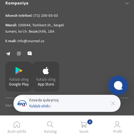
Kompaniya
Ishonch telefoni:
(71) 200-03-03
Manzil:
100044, Toshkent sh., Sergeli
tumani, koʻch. Bezakchilik, 18A
E-mail:
info@oxymed.uz
Yuklab oling
Yuklab oling
Google Play
App Store
Ilovada qulayroq
Sayt yaratuvchi
pharmit.uz
Yuklab olish
0
Bosh sahifa
Katalog
Savat
Profil