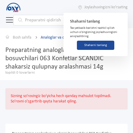
Joylashuvingizni ko'rsating
Shaharni tanlang
Tez yetkazib berishni tashkil qilish
uchun o'zingizning joylashuvingizni
aniqlashtiring
Bosh sahifa
Analoglar va o'rnini bosuvchilar
Shaharni tanlang
Preparatning analoglari va o'rnini
bosuvchilari 063 Konfetlar SCANDIC
shakarsiz qulupnay aralashmasi 14g
topildi 0 tovarlarni
Sizning so'rovingiz bo'yicha hech qanday mahsulot topilmadi.
So'rovni o'zgartirib qayta harakat qiling.